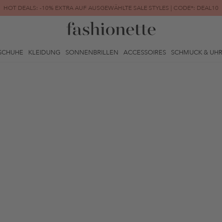
HOT DEALS: -10% EXTRA AUF AUSGEWÄHLTE SALE STYLES | CODE*: DEAL10
FINAL SALE | BIS ZU -80% REDUZIERT
SCHUHE
KLEIDUNG
SONNENBRILLEN
ACCESSOIRES
SCHMUCK & UH