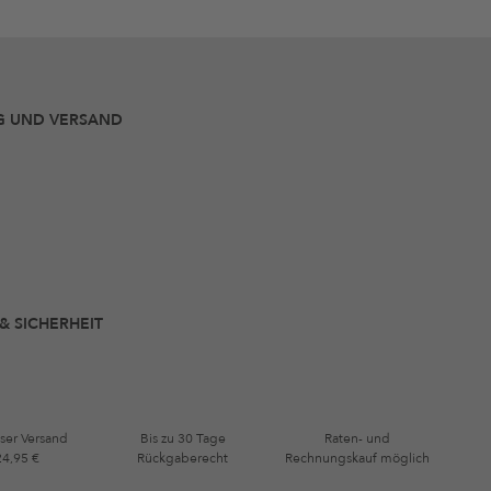
G UND VERSAND
 & SICHERHEIT
ser Versand
Bis zu 30 Tage
Raten- und
24,95 €
Rückgaberecht
Rechnungskauf möglich