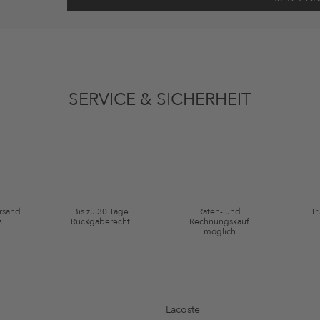
ten gemäß den
Datenschutzbestimmungen
zum Zwecke der Werbung verwenden, so
en oder angesehene Artikel angepasst sein. Ich kann diese Einwilligung jederzeit
SERVICE & SICHERHEIT
ie Kategorie Kleidung und Pre-Loved Artikel. Einzelne Marken und Artikel können
ersand
Bis zu 30 Tage
Raten- und
Tr
€
Rückgaberecht
Rechnungskauf
möglich
Lacoste