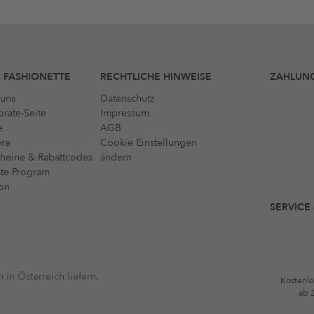
 FASHIONETTE
RECHTLICHE HINWEISE
ZAHLUN
uns
Datenschutz
rate-Seite
Impressum
e
AGB
ere
Cookie Einstellungen
heine & Rabattcodes
ändern
iate Program
on
SERVICE
 in Österreich liefern.
Kostenlo
ab 