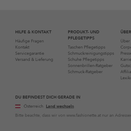
HILFE & KONTAKT
PRODUKT- UND
ÜBER
PFLEGETIPPS
Häufige Fragen
Über 
Kontakt
Taschen Pflegetipps
Corpo
Servicegarantie
Schmuckreinigungstipps
Press
Versand & Lieferung
Schuhe Pflegetipps
Karri
Sonnenbrillen-Ratgeber
Gutsc
Schmuck-Ratgeber
Affil
Lexik
DU BEFINDEST DICH GERADE IN
Österreich
Land wechseln
Bitte beachte, dass wir von www.fashionette.at nur an Adressen