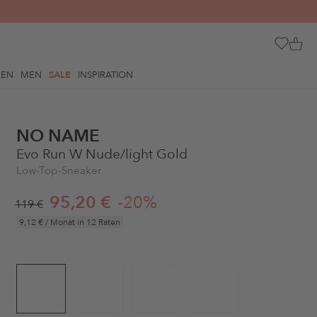
REN
MEN
SALE
INSPIRATION
NO NAME
Evo Run W Nude/light Gold
Low-Top-Sneaker
95,20 €
-20%
119 €
9,12 €
/ Monat in 12 Raten