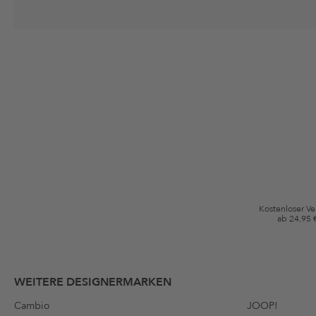
Deine Einwilligung
Ich stimme zu, dass die The Platform Group AG meine persönlichen Da
per E-Mail an mich senden darf. Diese Emails können an von mir erworben
Gutscheinkonditionen
*Gutschein ab Anmeldung 60 Tage einmalig anwendbar. Nicht gültig auf d
Bedingungen.
Kostenloser V
ab 24,95 
WEITERE DESIGNERMARKEN
Cambio
JOOP!