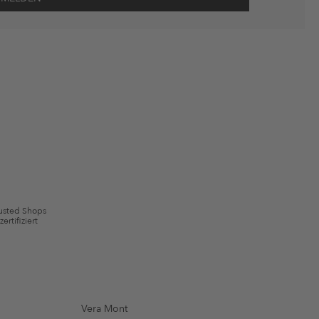
wie Erinnerungen über nicht bestellte Waren in meinem Warenkorb
 mit Wirkung für die Zukunft widerrufen.
 ausgeschlossen sein. Es gelten die in den AGB §9 festgelegten
usted Shops
zertifiziert
Vera Mont