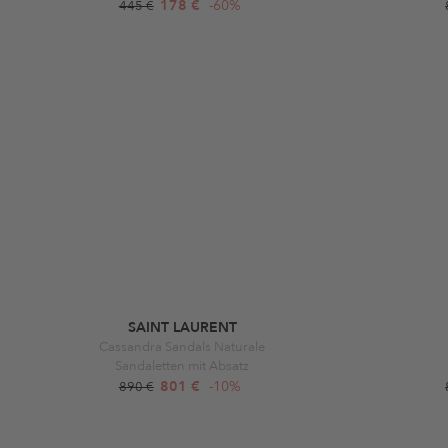
178 €
-60%
445 €
SAINT LAURENT
Cassandra Sandals Naturale
Sandaletten mit Absatz
801 €
-10%
890 €