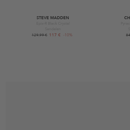
STEVE MADDEN
CH
Epix-R Black Crystal
Pyrac
Sandalen
S
117 €
-10%
129,99 €
8