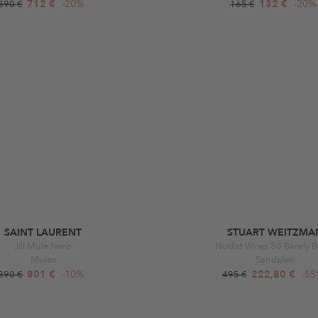
712 €
-20%
132 €
-20%
890 €
165 €
SAINT LAURENT
STUART WEITZMA
Jill Mule Nero
Nudist Wrap 50 Barely B
Mules
Sandalen
801 €
-10%
222,80 €
-5
890 €
495 €