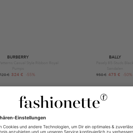
BURBERRY
BALLY
Patterns Casual Style Ribbon Royal
Pasely 85-Studs Blac
Pumps
Sandalen
324 €
-55%
475 €
-50%
720 €
950 €