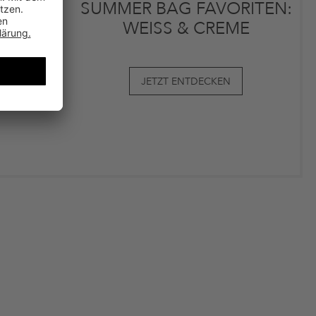
SUMMER BAG FAVORITEN:
WEISS & CREME
JETZT ENTDECKEN