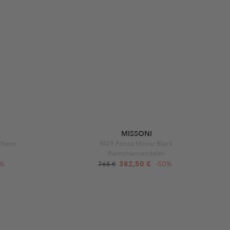
MISSONI
0 Nero
M09 Ponza Mirror Black
Riemchensandalen
5%
382,50 €
-50%
765 €