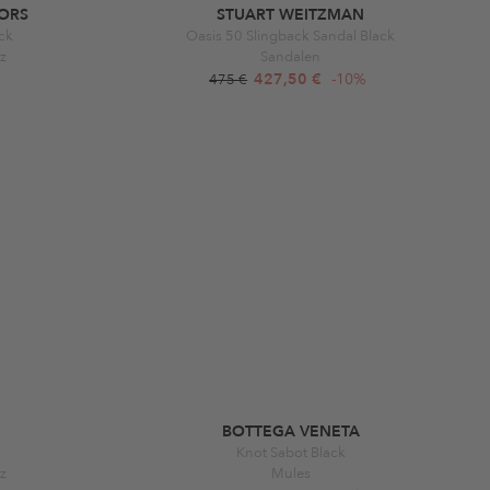
ORS
STUART WEITZMAN
ack
Oasis 50 Slingback Sandal Black
tz
Sandalen
427,50 €
-10%
475 €
BOTTEGA VENETA
Knot Sabot Black
tz
Mules