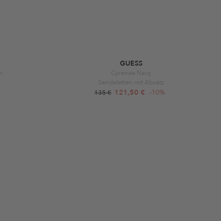
GUESS
n
Cyrenae Navy
Sandaletten mit Absatz
121,50 €
-10%
135 €