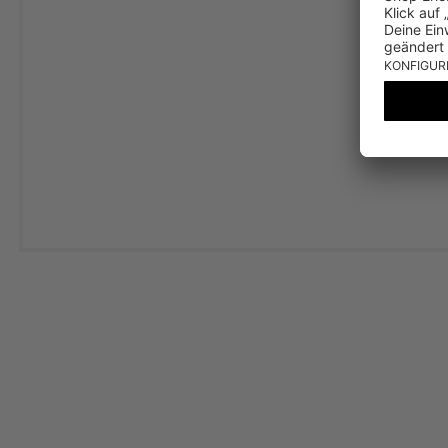
KÜHL
H