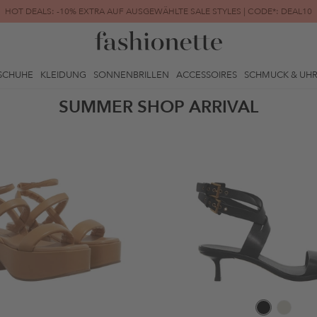
HOT DEALS: -10% EXTRA AUF AUSGEWÄHLTE SALE STYLES | CODE*: DEAL10
FINAL SALE | BIS ZU -80% REDUZIERT
SCHUHE
KLEIDUNG
SONNENBRILLEN
ACCESSOIRES
SCHMUCK & UH
SUMMER SHOP ARRIVAL