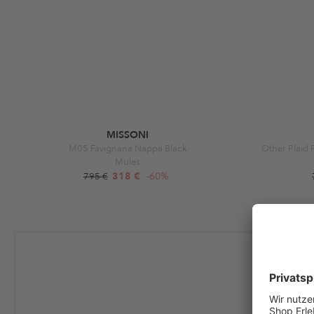
MISSONI
M05 Favignana Nappa Black
Other Plaid 
Mules
318 €
-60%
795 €