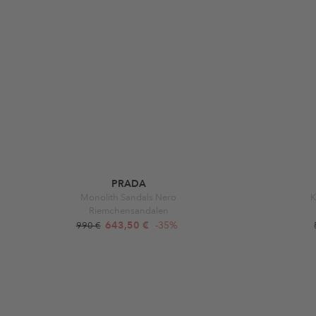
PRADA
Monolith Sandals Nero
K
Riemchensandalen
643,50 €
-35%
990 €