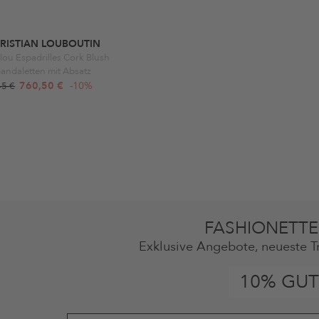
RISTIAN LOUBOUTIN
lou Espadrilles Cork Blush
andaletten mit Absatz
760,50 €
-10%
45 €
FASHIONETTE
Exklusive Angebote, neueste T
10% GUT