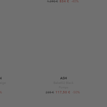
834 €
-40%
1.390 €
N
ASH
eige
Babel02 Black
Pumps
5%
117,50 €
-50%
235 €