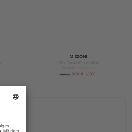
MISSONI
k
M09 Ponza Mirror Silver
Riemchensandalen
306 €
-60%
765 €