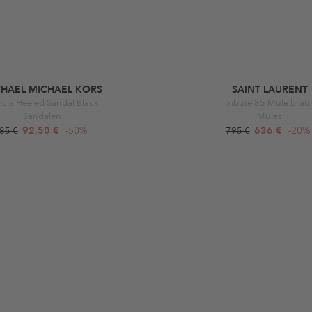
CHAEL MICHAEL KORS
SAINT LAURENT
cia Heeled Sandal Black
Tribute 85 Mule brau
Sandalen
Mules
92,50 €
-50%
636 €
-20%
85 €
795 €