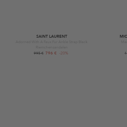
SAINT LAURENT
MI
Adorned With A Faux Fur Ankle Strap Black
Mar
Riemchensandalen
796 €
-20%
995 €
1