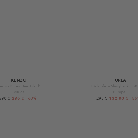
KENZO
FURLA
enzo Kitten Heel Black
Furla Sfera Slingback T.5
Mules
Pumps
236 €
-60%
132,80 €
-5
590 €
295 €