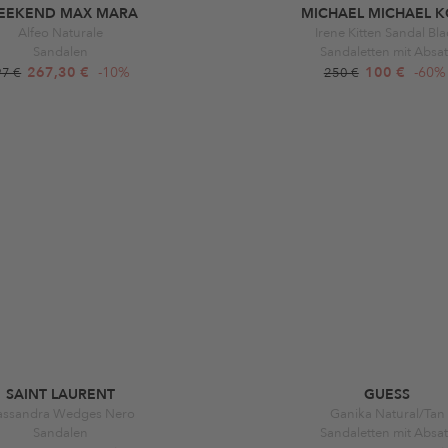
EEKEND MAX MARA
MICHAEL MICHAEL K
Alfeo Naturale
Irene Kitten Sandal Bl
Sandalen
Sandaletten mit Absa
267,30 €
-10%
100 €
-60%
97 €
250 €
SAINT LAURENT
GUESS
assandra Wedges Nero
Ganika Natural/Tan
Sandalen
Sandaletten mit Absa