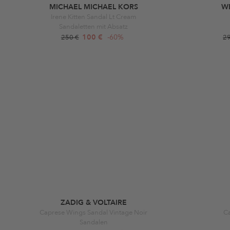
MICHAEL MICHAEL KORS
W
Irene Kitten Sandal Lt Cream
Sandaletten mit Absatz
100 €
-60%
250 €
2
ZADIG & VOLTAIRE
Caprese Wings Sandal Vintage Noir
C
Sandalen