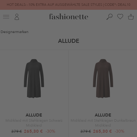
HOT DEALS: -10% EXTRA AUF AUSGEWÄHLTE SALE STYLES | CODE*: DEAL10
FINAL SALE | BIS ZU -80% REDUZIERT
Designermarken
ALLUDE
ALLUDE
ALLUDE
Midikleid mit Stehkragen Schwarz
Midikleid mit Stehkragen Dunkelbraun
Midikleid
Midikleid
265,30 €
-30%
265,30 €
-30%
379 €
379 €