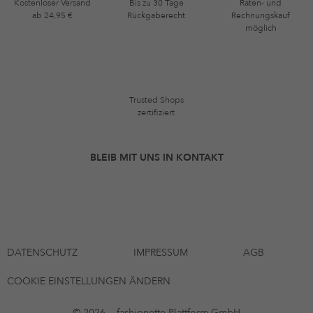
Kostenloser Versand
Bis zu 30 Tage
Raten- und
ab 24,95 €
Rückgaberecht
Rechnungskauf
möglich
Trusted Shops
zertifiziert
BLEIB MIT UNS IN KONTAKT
DATENSCHUTZ
IMPRESSUM
AGB
COOKIE EINSTELLUNGEN ÄNDERN
© 2026 — fashionette Plattform GmbH