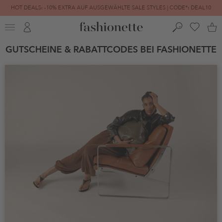
HOT DEALS: -10% EXTRA AUF AUSGEWÄHLTE SALE STYLES | CODE*: DEAL10
FINAL SALE | BIS ZU -80% REDUZIERT
GUTSCHEINE & RABATTCODES BEI FASHIONETTE