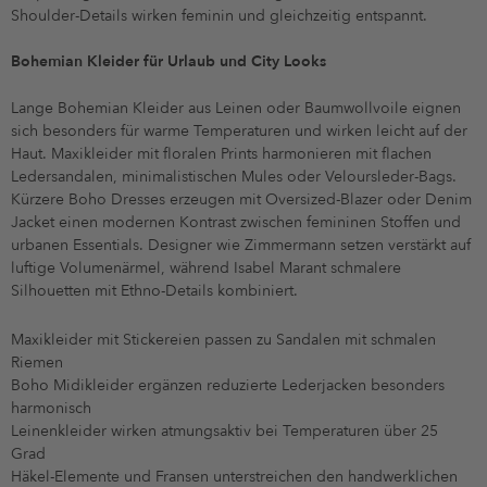
Shoulder-Details wirken feminin und gleichzeitig entspannt.
Bohemian Kleider für Urlaub und City Looks
Lange Bohemian Kleider aus Leinen oder Baumwollvoile eignen
sich besonders für warme Temperaturen und wirken leicht auf der
Haut. Maxikleider mit floralen Prints harmonieren mit flachen
Ledersandalen, minimalistischen Mules oder Veloursleder-Bags.
Kürzere Boho Dresses erzeugen mit Oversized-Blazer oder Denim
Jacket einen modernen Kontrast zwischen femininen Stoffen und
urbanen Essentials. Designer wie Zimmermann setzen verstärkt auf
luftige Volumenärmel, während Isabel Marant schmalere
Silhouetten mit Ethno-Details kombiniert.
Maxikleider mit Stickereien passen zu Sandalen mit schmalen
Riemen
Boho Midikleider ergänzen reduzierte Lederjacken besonders
harmonisch
Leinenkleider wirken atmungsaktiv bei Temperaturen über 25
Grad
Häkel-Elemente und Fransen unterstreichen den handwerklichen