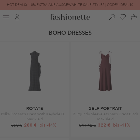
HOT DEALS: -10% EXTRA AUF AUSGEWÄHLTE SALE STYLES | CODE*: DEAL10
FINAL SALE | BIS ZU -80% REDUZIERT
BOHO DRESSES
ROTATE
SELF PORTRAIT
Polka Dot Maxi Dress With Keyhole Detail Black
Burgundy Sleeveless Maxi Dress Black
Maxikleid
Maxikleid
280 €
bis -44%
322 €
bis -41%
350 €
544,42 €