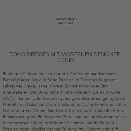
Artikel können ausgeschlossen sein. Es gelten die in den AGB §9
festgelegten Bedingungen.
Trusted Shops
zertifiziert
BOHO DRESSES MIT MODERNEN DESIGNER-
CODES
Fließende Silhouetten, strukturierte Stoffe und handwerkliche
Details prägen aktuelle Boho Dresses im Designer-Segment.
Labels wie Chloé, Isabel Marant, Zimmermann oder Etro
interpretieren den Boho Style mit Maxikleidern aus Baumwolle,
Chiffon, Leinen oder Seidenmischungen. Besonders gefragt sind
Modelle mit Häkel-Einsätzen, Stickereien, Paisley-Prints und soften
Naturtönen wie Creme, Sand oder Terracotta. Die aktuelle Boho
Renaissance greift Einflüsse der 70er-Jahre auf und kombiniert sie
mit modernen Linien, reduzierten Schnitten und fließenden
Drapierungen. Midikleider mit Taillengürtel, Volants oder Off-