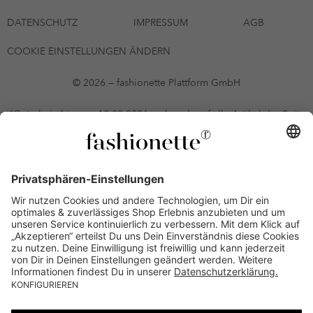
DATENSCHUTZ
IMPRESSUM
AGB
COOKIE EINSTELLUNGEN ÄNDERN
© 2026 — fashionette Plattform GmbH
*Gutschein bis zum 12.08.2026 mehrmals auf alle Artikel der Seite
fashionette.at/selected-styles anwendbar. Es gelten die in den AGB
§9 festgelegten Bedingungen.
Einzelne Marken und Artikel können ausgeschlossen sein. Bonität
vorausgesetzt, alle Preise inkl. MwSt. und ohne Versandkosten. Bei
Ratenkäufen kann die letzte Rate geringfügig abweichen. Die
Anzahl der Raten und die jeweilige Verfügbarkeit von
Zahlungsmethoden kann variieren. Die Prominenten, die
namentlich genannt oder dargestellt werden, haben keine der auf
der Website angebotenen Artikel anerkannt, empfohlen oder
befürwortet. Lieferungen sind nur an Lieferadressen in Österreich
möglich.