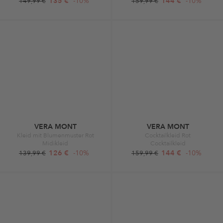
135 €
-10%
144 €
-10%
149,99 €
159,99 €
VERA MONT
VERA MONT
Kleid mit Blumenmuster Rot
Cocktailkleid Rot
Midikleid
Cocktailkleid
126 €
-10%
144 €
-10%
139,99 €
159,99 €