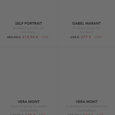
SELF PORTRAIT
ISABEL MARANT
Minikleid aus Satin rot
Minikleid Mylda Rot
Minikleid
Minikleid
413,96 €
-10%
277 €
-30%
459,95 €
395 €
VERA MONT
VERA MONT
Kleid mit Spitze Dunkelrot
Cocktailkleid mit Pailletten Rot
Cocktailkleid
Cocktailkleid