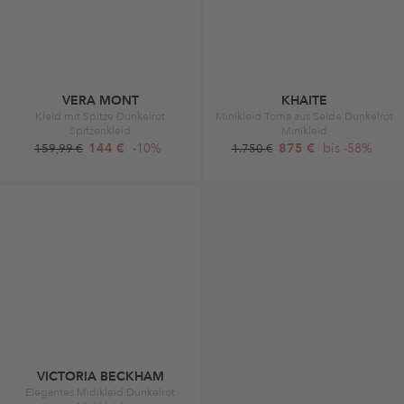
VERA MONT
KHAITE
Kleid mit Spitze Dunkelrot
Minikleid Toma aus Seide Dunkelrot
Spitzenkleid
Minikleid
144 €
-10%
875 €
bis -58%
159,99 €
1.750 €
VICTORIA BECKHAM
Elegantes Midikleid Dunkelrot