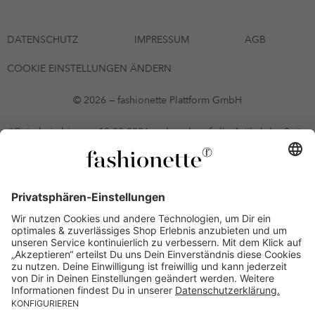
DATENSCHUTZ
IMPRESSUM
AGB
COOKIE EINSTELLUNGEN ÄNDERN
© 2026 — fashionette Plattform GmbH
*Gutschein bis zum 12.08.2026 mehrmals auf alle Artikel der Seite
fashionette.at/selected-styles anwendbar. Es gelten die in den AGB
§9 festgelegten Bedingungen.
Einzelne Marken und Artikel können ausgeschlossen sein. Bonität
vorausgesetzt, alle Preise inkl. MwSt. und ohne Versandkosten. Bei
Ratenkäufen kann die letzte Rate geringfügig abweichen. Die
Anzahl der Raten und die jeweilige Verfügbarkeit von
Zahlungsmethoden kann variieren. Die Prominenten, die
namentlich genannt oder dargestellt werden, haben keine der auf
der Website angebotenen Artikel anerkannt, empfohlen oder
befürwortet. Lieferungen sind nur an Lieferadressen in Österreich
möglich.