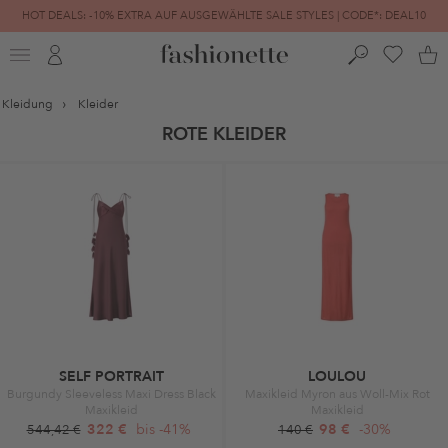
HOT DEALS: -10% EXTRA AUF AUSGEWÄHLTE SALE STYLES | CODE*: DEAL10
FINAL SALE | BIS ZU -80% REDUZIERT
Kleidung
Kleider
ROTE KLEIDER
SELF PORTRAIT
LOULOU
Burgundy Sleeveless Maxi Dress Black
Maxikleid Myron aus Woll-Mix Rot
Maxikleid
Maxikleid
322 €
bis -41%
98 €
-30%
544,42 €
140 €