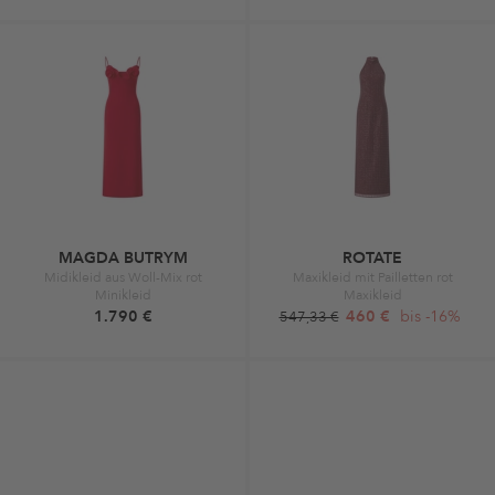
MAGDA BUTRYM
ROTATE
Midikleid aus Woll-Mix rot
Maxikleid mit Pailletten rot
Minikleid
Maxikleid
1.790 €
460 €
bis -16%
547,33 €