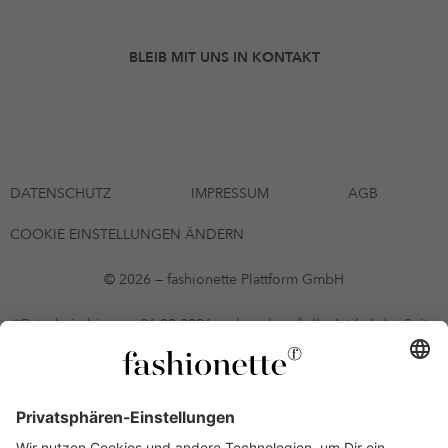
BLEIB MIT UNS IN KONTAKT
DATENSCHUTZ
IMPRESSUM
AGB
COOKIE EINSTELLUNGEN ÄNDERN
© 2026 — fashionette Plattform GmbH
*Gutschein bis zum 06.08.2026 mehrmals auf alle Artikel der Seite
fashionette.at/selected-styles anwendbar. Es gelten die in den AGB
§9 festgelegten Bedingungen.
Einzelne Marken und Artikel können ausgeschlossen sein. Bonität
vorausgesetzt, alle Preise inkl. MwSt. und ohne Versandkosten. Bei
Ratenkäufen kann die letzte Rate geringfügig abweichen. Die