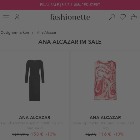
FINAL SALE | BIS ZU -80% REDUZIERT
Designermarken
Ana Alcazar
ANA ALCAZAR IM SALE
ANA ALCAZAR
ANA ALCAZAR
Figurbetontes Kleid mit Raffung schwarz
Satin-Top mit Muster und Schmucksteinen rot
Midikleid
Top
153 €
-10%
116 €
-10%
169,99 €
129 €