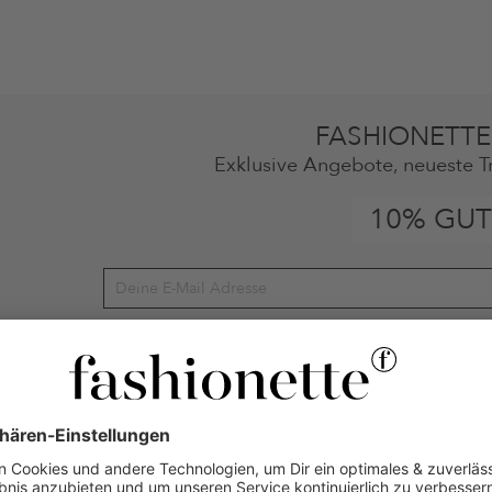
FASHIONETTE
Exklusive Angebote, neueste T
10% GUT
ten gemäß den
Datenschutzbestimmungen
zum Zwecke der Werbung verwenden, so
en oder angesehene Artikel angepasst sein. Ich kann diese Einwilligung jederzeit