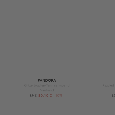
PANDORA
Glitzertropfen-Tennisarmband
Rippled 
Armband
80,10 €
-10%
89 €
1