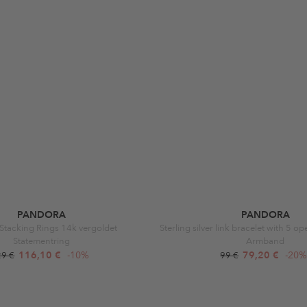
PANDORA
PANDORA
Stacking Rings 14k vergoldet
Sterling silver link bracelet with 5 op
Statementring
Armband
116,10 €
-10%
79,20 €
-20
29 €
99 €