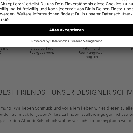
SERVICE & SICHERHEIT
ie Kategorie Kleidung und Pre-Loved Artikel. Einzelne Marken und Artikel können
ersand
Bis zu 30 Tage
Raten- und
Tr
€
Rückgaberecht
Rechnungskauf
möglich
BEST FRIENDS - UNSER DESIGNER SCH
timmung. Wir lieben
Schmuck
und vor allem lieben wir es diesen zu all
en Schmuck für jeden Anlass zu finden ist allerdings gar nicht so ein
gar für den Abend: Schließlich wollen wir nicht so behängt sein wie 