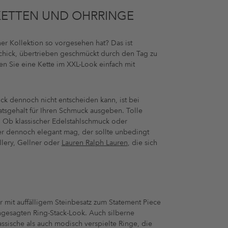
KETTEN UND OHRRINGE
ner Kollektion so vorgesehen hat? Das ist
 schick, übertrieben geschmückt durch den Tag zu
en Sie eine Kette im XXL-Look einfach mit
 dennoch nicht entscheiden kann, ist bei
atsgehalt für Ihren Schmuck ausgeben. Tolle
. Ob klassischer Edelstahlschmuck oder
ber dennoch elegant mag, der sollte unbedingt
llery, Gellner oder
Lauren Ralph Lauren
, die sich
mit auffälligem Steinbesatz zum Statement Piece
 angesagten Ring-Stack-Look. Auch silberne
ssische als auch modisch verspielte Ringe, die