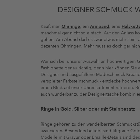
DESIGNER SCHMUCK W
Kauft man
Ohrringe
, ein
Armband
, eine
Halskett
manchmal gar nicht so einfach. Auf den Anlass ko
gehen. Am Abend darf es zwar etwas mehr sein, ab
dezenten Ohrringen. Mehr muss es doch gar nicht
Wer sich bei unserer Auswahl an hochwertigem G
Fashionette genau richtig, denn hier können Sie 
Designer und ausgefallene Modeschmuck-Kreatione
verspielter Farbsteinschmuck - entdecke hochwert
einen Blick auf unser Uhrensortiment riskieren. 
auch wunderbar zu der
Designertasche
kombiniere
Ringe in Gold, Silber oder mit Steinbesatz
Ringe
gehören zu den wandelbarsten Schmuckstück
avancieren. Besonders beliebt sind filigrane Go
Modelle mit Gravur oder Emaille-Details sind der