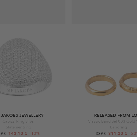
F JAKOBS JEWELLERY
RELEASED FROM L
Capizzi Ring Silver
Classic Band Set 003 Gold 
Statementring
Bandring
143,10 €
-10%
311,20 €
-2
59 €
389 €