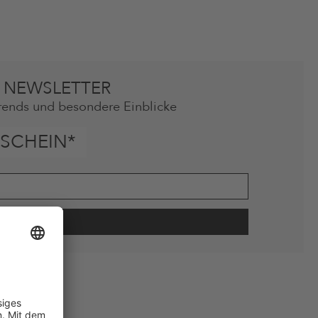
 NEWSLETTER
rends und besondere Einblicke
SCHEIN*
wie Erinnerungen über nicht bestellte Waren in meinem Warenkorb
 mit Wirkung für die Zukunft widerrufen.