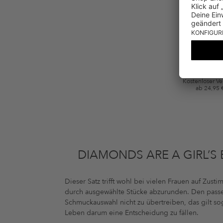
Gutscheinkonditionen
*Gutschein ab Anmeldung 60 Tage einmalig anwendbar. Nicht gültig auf d
Bedingungen.
Kostenloser V
ab 24,95 
DIAMONDS ARE A GIRL’S 
Dieser Satz trifft wohl bei vielen Frauen auf Zus
durch ausgewählte Stücke abzurunden. Den passend
Schmuckauswahl nicht zu übertreiben, das gilt so
Leben darum eine Entscheidung zu fällen.