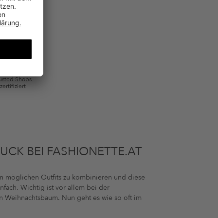
 ausgeschlossen sein. Es gelten die in den AGB §9 festgelegten
usted Shops
zertifiziert
MUCK BEI FASHIONETTE.AT
en möglichen Outfits zu kombinieren und diese
fach. Wichtig ist vor allem bei der
ein Weihnachtsbaum. Nun geht es wie so oft im