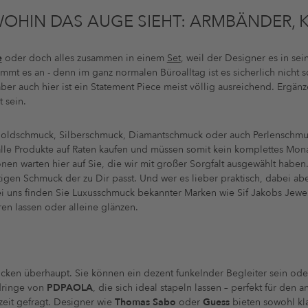
OHIN DAS AUGE SIEHT: ARMBÄNDER, 
e
oder doch alles zusammen in einem
Set
, weil der Designer es in sei
mmt es an - denn im ganz normalen Büroalltag ist es sicherlich nicht
er auch hier ist ein Statement Piece meist völlig ausreichend. Ergänz
 sein.
oldschmuck, Silberschmuck, Diamantschmuck oder auch Perlenschmuck
alle Produkte auf Raten kaufen und müssen somit kein komplettes Mon
n warten hier auf Sie, die wir mit großer Sorgfalt ausgewählt haben
igen Schmuck der zu Dir passt. Und wer es lieber praktisch, dabei a
Bei uns finden Sie Luxusschmuck bekannter Marken wie Sif Jakobs Jewe
n lassen oder alleine glänzen.
en überhaupt. Sie können ein dezent funkelnder Begleiter sein oder 
ldringe von
PDPAOLA
, die sich ideal stapeln lassen – perfekt für den
zeit gefragt. Designer wie
Thomas Sabo
oder
Guess
bieten sowohl kla