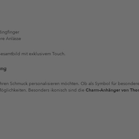
Ringfinger
ere Anlässe
Gesamtbild mit exklusivem Touch.
ung
ie ihren Schmuck personalisieren möchten. Ob als Symbol für besonder
Möglichkeiten. Besonders ikonisch sind die
Charm-Anhänger von Tho