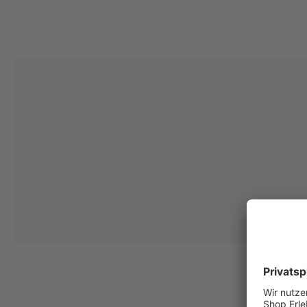
Deine Einwilligung
Ich stimme zu, dass die The Platform Group AG meine persönlichen Da
per E-Mail an mich senden darf. Diese Emails können an von mir erworben