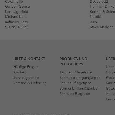
Coccinelle
Dsquared2
Golden Goose
Heinrich Dinke
Karl Lagerfeld
Kennel & Sch
Michael Kors
Nubikk
Raffaello Rossi
Riani
STENSTRÖMS
Steve Madden
HILFE & KONTAKT
PRODUKT- UND
ÜBER
PFLEGETIPPS
Häufige Fragen
Über 
Kontakt
Taschen Pflegetipps
Corpo
Servicegarantie
Schmuckreinigungstipps
Press
Versand & Lieferung
Schuhe Pflegetipps
Karri
Sonnenbrillen-Ratgeber
Gutsc
Schmuck-Ratgeber
Affil
Lexik