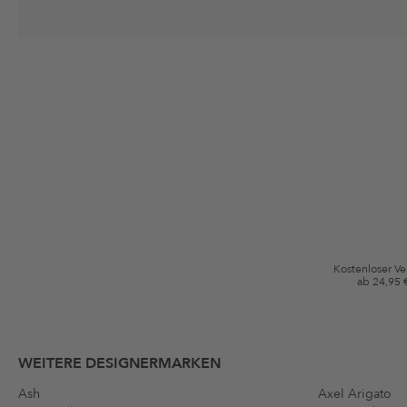
Deine Einwilligung
Ich stimme zu, dass die The Platform Group AG meine persönlichen Da
per E-Mail an mich senden darf. Diese Emails können an von mir erworben
Gutscheinkonditionen
*Gutschein ab Anmeldung 60 Tage einmalig anwendbar. Nicht gültig auf d
Bedingungen.
Kostenloser V
ab 24,95 
WEITERE DESIGNERMARKEN
Ash
Axel Arigato