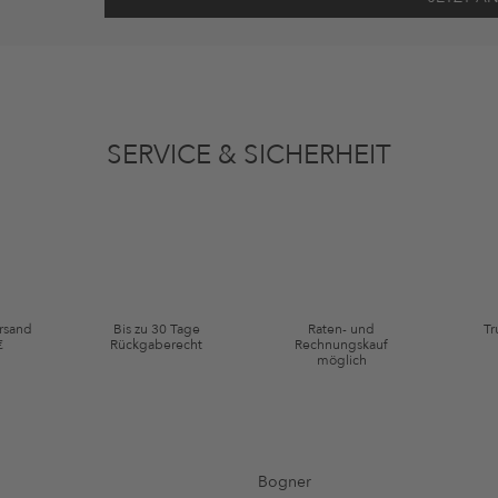
ten gemäß den
Datenschutzbestimmungen
zum Zwecke der Werbung verwenden, so
en oder angesehene Artikel angepasst sein. Ich kann diese Einwilligung jederzeit
SERVICE & SICHERHEIT
ie Kategorie Kleidung und Pre-Loved Artikel. Einzelne Marken und Artikel können
ersand
Bis zu 30 Tage
Raten- und
Tr
€
Rückgaberecht
Rechnungskauf
möglich
Bogner