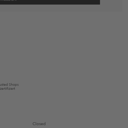
wie Erinnerungen über nicht bestellte Waren in meinem Warenkorb
 mit Wirkung für die Zukunft widerrufen.
 ausgeschlossen sein. Es gelten die in den AGB §9 festgelegten
usted Shops
zertifiziert
Closed