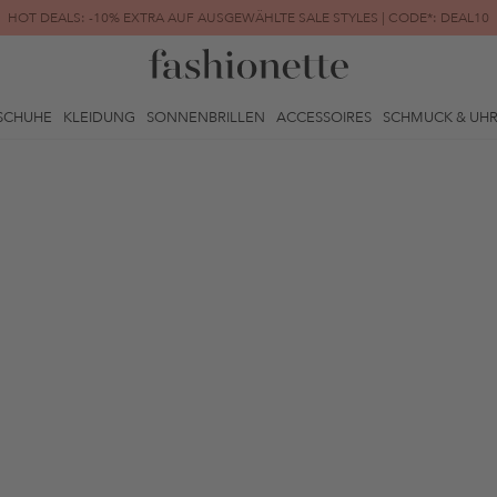
HOT DEALS: -10% EXTRA AUF AUSGEWÄHLTE SALE STYLES | CODE*: DEAL10
FINAL SALE | BIS ZU -80% REDUZIERT
SCHUHE
KLEIDUNG
SONNENBRILLEN
ACCESSOIRES
SCHMUCK & UH