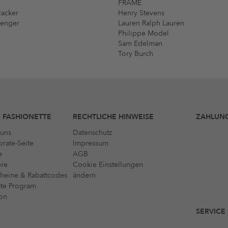
FRAME
lacker
Henry Stevens
menger
Lauren Ralph Lauren
Philippe Model
Sam Edelman
Tory Burch
 FASHIONETTE
RECHTLICHE HINWEISE
ZAHLUN
uns
Datenschutz
rate-Seite
Impressum
e
AGB
ere
Cookie Einstellungen
heine & Rabattcodes
ändern
iate Program
on
SERVICE