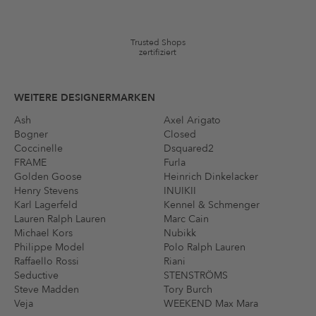
auf die Kategorie Kleidung und Pre-Loved Artikel. Einzelne Marken
und Artikel können ausgeschlossen sein. Es gelten die in den AGB §9
festgelegten Bedingungen.
Trusted Shops
zertifiziert
WEITERE DESIGNERMARKEN
Ash
Axel Arigato
Bogner
Closed
Coccinelle
Dsquared2
FRAME
Furla
Golden Goose
Heinrich Dinkelacker
Henry Stevens
INUIKII
Karl Lagerfeld
Kennel & Schmenger
Lauren Ralph Lauren
Marc Cain
Michael Kors
Nubikk
Philippe Model
Polo Ralph Lauren
Raffaello Rossi
Riani
Seductive
STENSTRÖMS
Steve Madden
Tory Burch
Veja
WEEKEND Max Mara