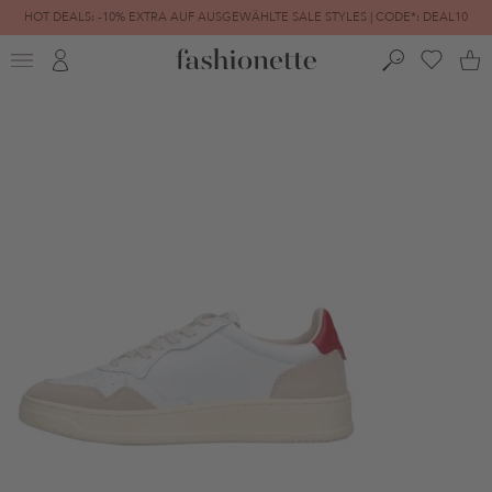
HOT DEALS: -10% EXTRA AUF AUSGEWÄHLTE SALE STYLES | CODE*: DEAL10
FINAL SALE | BIS ZU -80% REDUZIERT