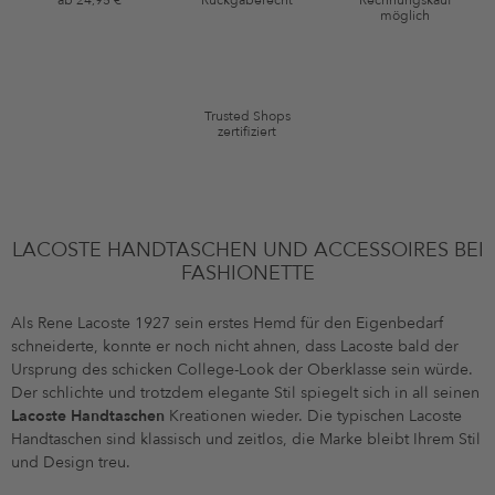
ab 24,95 €
Rückgaberecht
Rechnungskauf
*Gutschein ab Anmeldung 60 Tage einmalig anwendbar. Nicht gültig auf
möglich
die Kategorie Kleidung und Pre-Loved Artikel. Einzelne Marken und
Artikel können ausgeschlossen sein. Es gelten die in den AGB §9
festgelegten Bedingungen.
Trusted Shops
zertifiziert
LACOSTE HANDTASCHEN UND ACCESSOIRES BEI
FASHIONETTE
Als Rene Lacoste 1927 sein erstes Hemd für den Eigenbedarf
schneiderte, konnte er noch nicht ahnen, dass Lacoste bald der
Ursprung des schicken College-Look der Oberklasse sein würde.
Der schlichte und trotzdem elegante Stil spiegelt sich in all seinen
Lacoste Handtaschen
Kreationen wieder. Die typischen Lacoste
Handtaschen sind klassisch und zeitlos, die Marke bleibt Ihrem Stil
und Design treu.