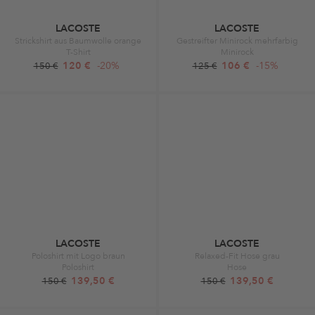
LACOSTE
LACOSTE
Strickshirt aus Baumwolle orange
Gestreifter Minirock mehrfarbig
T-Shirt
Minirock
120 €
-20%
106 €
-15%
150 €
125 €
LACOSTE
LACOSTE
Poloshirt mit Logo braun
Relaxed-Fit Hose grau
Poloshirt
Hose
139,50 €
139,50 €
150 €
150 €