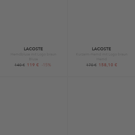
LACOSTE
LACOSTE
Hemdbluse mit Logo braun
Kurzarm-Hemd mit Logo braun
Bluse
Hemd
119 €
-15%
158,10 €
140 €
170 €