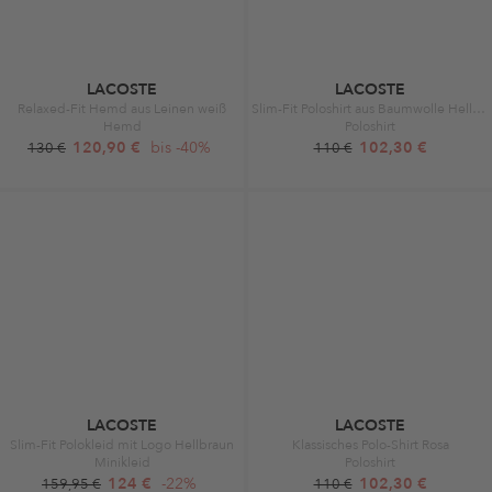
LACOSTE
LACOSTE
Relaxed-Fit Hemd aus Leinen weiß
Slim-Fit Poloshirt aus Baumwolle Hellblau
Hemd
Poloshirt
120,90 €
bis -40%
102,30 €
130 €
110 €
LACOSTE
LACOSTE
Slim-Fit Polokleid mit Logo Hellbraun
Klassisches Polo-Shirt Rosa
Minikleid
Poloshirt
124 €
-22%
102,30 €
159,95 €
110 €