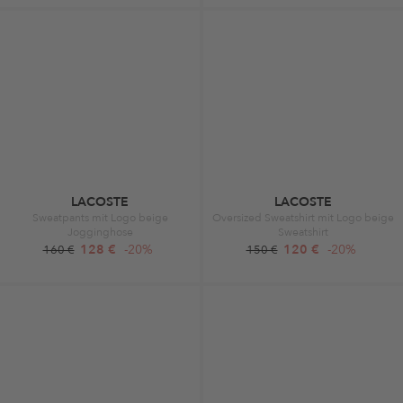
LACOSTE
LACOSTE
Sweatpants mit Logo beige
Oversized Sweatshirt mit Logo beige
Jogginghose
Sweatshirt
128 €
-20%
120 €
-20%
160 €
150 €