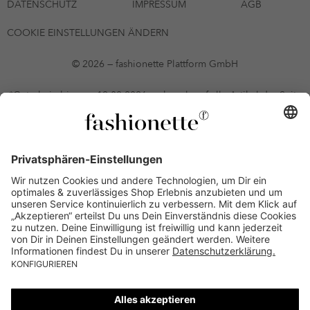
DATENSCHUTZ
IMPRESSUM
AGB
COOKIE EINSTELLUNGEN ÄNDERN
© 2026 — fashionette Plattform GmbH
*Gutschein bis zum 12.08.2026 mehrmals auf alle Artikel der Seite
fashionette.at/selected-styles anwendbar. Es gelten die in den AGB
§9 festgelegten Bedingungen.
Einzelne Marken und Artikel können ausgeschlossen sein. Bonität
vorausgesetzt, alle Preise inkl. MwSt. und ohne Versandkosten. Bei
Ratenkäufen kann die letzte Rate geringfügig abweichen. Die
Anzahl der Raten und die jeweilige Verfügbarkeit von
Zahlungsmethoden kann variieren. Die Prominenten, die
namentlich genannt oder dargestellt werden, haben keine der auf
der Website angebotenen Artikel anerkannt, empfohlen oder
befürwortet. Lieferungen sind nur an Lieferadressen in Österreich
möglich.