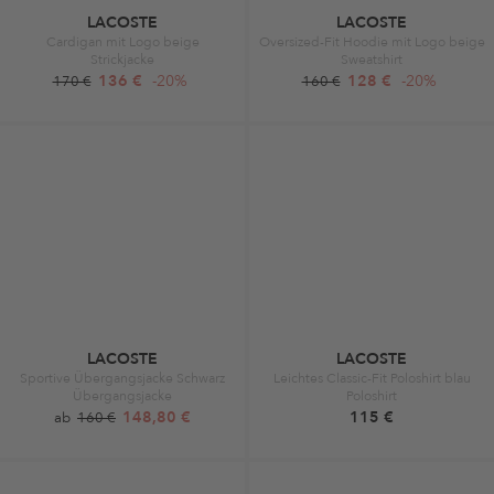
LACOSTE
LACOSTE
Cardigan mit Logo beige
Oversized-Fit Hoodie mit Logo beige
Strickjacke
Sweatshirt
136 €
-20%
128 €
-20%
170 €
160 €
LACOSTE
LACOSTE
Sportive Übergangsjacke Schwarz
Leichtes Classic-Fit Poloshirt blau
Übergangsjacke
Poloshirt
148,80 €
115 €
ab
160 €