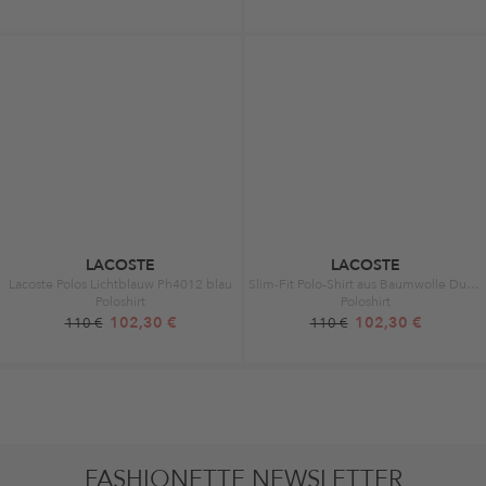
LACOSTE
LACOSTE
Lacoste Polos Lichtblauw Ph4012 blau
Slim-Fit Polo-Shirt aus Baumwolle Dunkelrot
Poloshirt
Poloshirt
102,30 €
102,30 €
110 €
110 €
FASHIONETTE NEWSLETTER