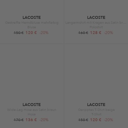
LACOSTE
LACOSTE
Gestreifte Hemdbluse mehrfarbig
Langarmshirt mit Kragen aus Satin braun
Bluse
Poloshirt
120 €
-20%
128 €
-20%
150 €
160 €
LACOSTE
LACOSTE
Wide-Leg Hose aus Satin braun
Geripptes T-Shirt beige
Hose
T-Shirt
136 €
-20%
120 €
-20%
170 €
150 €