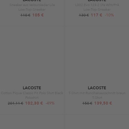
Sneaker aus Veloursleder Lila
L002 Evo 124 2 Sfa Wht/Pnk
Low-Top-Sneaker
Low-Top-Sneaker
105 €
117 €
-10%
110 €
130 €
LACOSTE
LACOSTE
Cotton Pique Classic Fit Polo Shirt Black
T-Shirt mit Rundhalsausschnitt braun
Poloshirt
T-Shirt
102,30 €
-49%
139,50 €
201,11 €
150 €