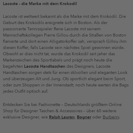
Lacoste - die Marke mit dem Krokodil
Lacoste ist weltweit bekannt als die Marke mit dem Krokodil. Die
Geburt des Krokodils ereignete sich in Boston. Als der
passionierte Tennisspieler Rene Lacoste mit seinem
Mannschaftskollegen Pierre Gillou durch die Straßen von Boston
flanierte und dort einen Alligatorkoffer sah, versprach Gillou ihm
diesen Koffer, falls Lacoste sein nächstes Spiel gewinnen würde.
Obwohl er dies nicht tat, wurde das Krokodil seit jeher das
Markenzeichen des Sportlabels und prägt noch heute die
begehrten
Lacoste Handtaschen
des Designers. Lacoste
Handtaschen sorgen stets für einen stilvollen und eleganten Look
und überzeugen Alt und Jung. Ob sportlich elegant beim Sport,
oder zum Shoppen in der Innenstadt; noch heute werten die Bags
jedes Outfit optisch auf.
Entdecken Sie bei Fashionette – Deutschlands größtem Online
Shop für Designer Taschen & Accessoires – über 60 weitere
exklusive Designer, wie
Ralph Lauren
,
Bogner
oder
Burberry
.