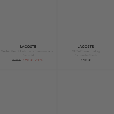
LACOSTE
LACOSTE
Gestricktes Poloshirt aus Baumwolle orange
GH2628 mehrfarbig
Poloshirt
Bermuda-Shorts
128 €
-20%
110 €
160 €