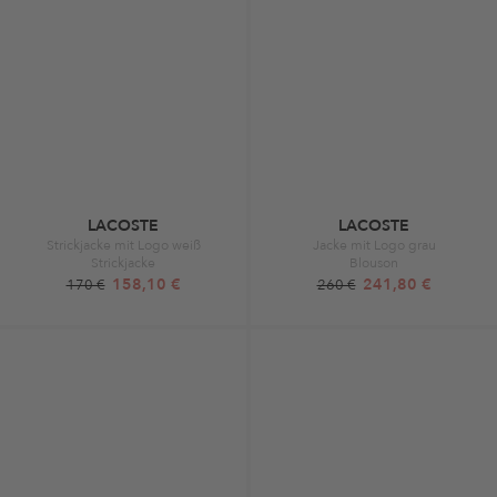
LACOSTE
LACOSTE
Strickjacke mit Logo weiß
Jacke mit Logo grau
Strickjacke
Blouson
158,10 €
241,80 €
170 €
260 €