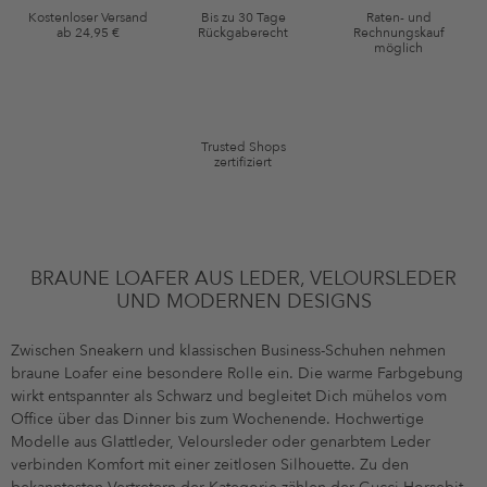
Gutscheinkonditionen
Kostenloser Versand
Bis zu 30 Tage
Raten- und
ab 24,95 €
Rückgaberecht
Rechnungskauf
*Gutschein ab Anmeldung 60 Tage einmalig anwendbar. Nicht gültig auf
möglich
die Kategorie Kleidung und Pre-Loved Artikel. Einzelne Marken und
Artikel können ausgeschlossen sein. Es gelten die in den AGB §9
festgelegten Bedingungen.
Trusted Shops
zertifiziert
BRAUNE LOAFER AUS LEDER, VELOURSLEDER
UND MODERNEN DESIGNS
Zwischen Sneakern und klassischen Business-Schuhen nehmen
braune Loafer eine besondere Rolle ein. Die warme Farbgebung
wirkt entspannter als Schwarz und begleitet Dich mühelos vom
Office über das Dinner bis zum Wochenende. Hochwertige
Modelle aus Glattleder, Veloursleder oder genarbtem Leder
verbinden Komfort mit einer zeitlosen Silhouette. Zu den