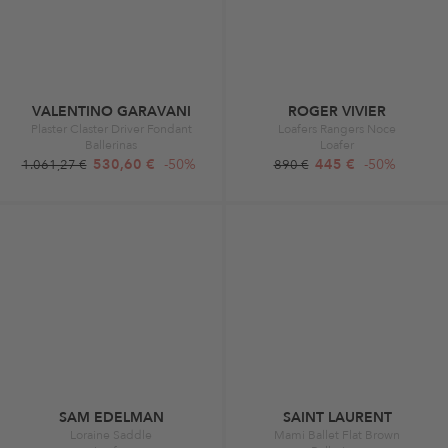
VALENTINO GARAVANI
ROGER VIVIER
Plaster Claster Driver Fondant
Loafers Rangers Noce
Ballerinas
Loafer
530,60 €
-50%
445 €
-50%
1.061,27 €
890 €
SAM EDELMAN
SAINT LAURENT
Loraine Saddle
Mami Ballet Flat Brown