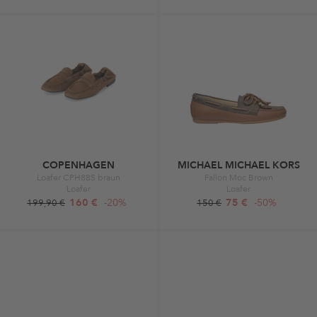
COPENHAGEN
MICHAEL MICHAEL KORS
Loafer CPH885 braun
Fallon Moc Brown
Loafer
Loafer
160 €
-20%
75 €
-50%
199,90 €
150 €