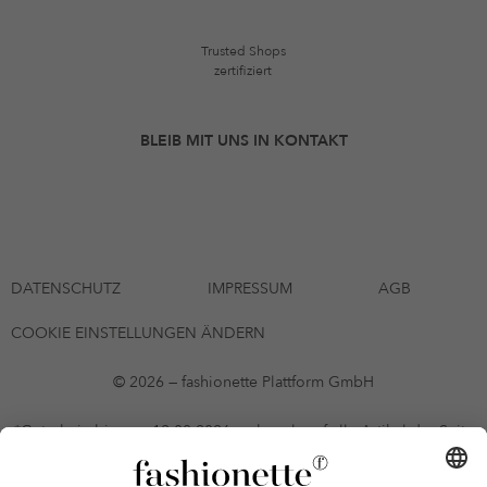
Trusted Shops
zertifiziert
BLEIB MIT UNS IN KONTAKT
DATENSCHUTZ
IMPRESSUM
AGB
COOKIE EINSTELLUNGEN ÄNDERN
© 2026 — fashionette Plattform GmbH
*Gutschein bis zum 12.08.2026 mehrmals auf alle Artikel der Seite
fashionette.at/selected-styles anwendbar. Es gelten die in den AGB
§9 festgelegten Bedingungen.