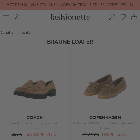
HOT DEALS: -10% EXTRA AUF AUSGEWÄHLTE SALE STYLES | CODE*: DEAL10
FINAL SALE | BIS ZU -80% REDUZIERT
Schuhe
Loafer
BRAUNE LOAFER
COACH
COPENHAGEN
Leah Suede Loafer peanut
Mokassin CPH365 aus Veloursleder braun
Loafer
Loafer
123,80 €
-45%
160 €
-20%
225 €
199,90 €