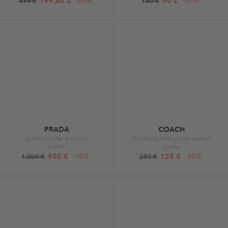
199,60 €
-60%
90 €
-50%
499 €
180 €
PRADA
COACH
Sienna Loafer Bruciato
Natalie Suede Loafer peanut
Loafer
Loafer
900 €
-10%
125 €
-50%
1.000 €
250 €