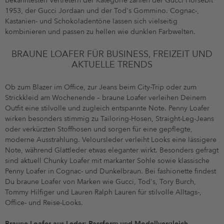
bekanntesten Vertretern der Kategorie zählen der Gucci Horsebit
1953, der Gucci Jordaan und der Tod's Gommino. Cognac-,
Kastanien- und Schokoladentöne lassen sich vielseitig
kombinieren und passen zu hellen wie dunklen Farbwelten.
BRAUNE LOAFER FÜR BUSINESS, FREIZEIT UND
AKTUELLE TRENDS
Ob zum Blazer im Office, zur Jeans beim City-Trip oder zum
Strickkleid am Wochenende – braune Loafer verleihen Deinem
Outfit eine stilvolle und zugleich entspannte Note. Penny Loafer
wirken besonders stimmig zu Tailoring-Hosen, Straight-Leg-Jeans
oder verkürzten Stoffhosen und sorgen für eine gepflegte,
moderne Ausstrahlung. Veloursleder verleiht Looks eine lässigere
Note, während Glattleder etwas eleganter wirkt. Besonders gefragt
sind aktuell Chunky Loafer mit markanter Sohle sowie klassische
Penny Loafer in Cognac- und Dunkelbraun. Bei fashionette findest
Du braune Loafer von Marken wie Gucci, Tod's, Tory Burch,
Tommy Hilfiger und Lauren Ralph Lauren für stilvolle Alltags-,
Office- und Reise-Looks.
Braune Loafer aus Leder: Passform und Modellvergleich