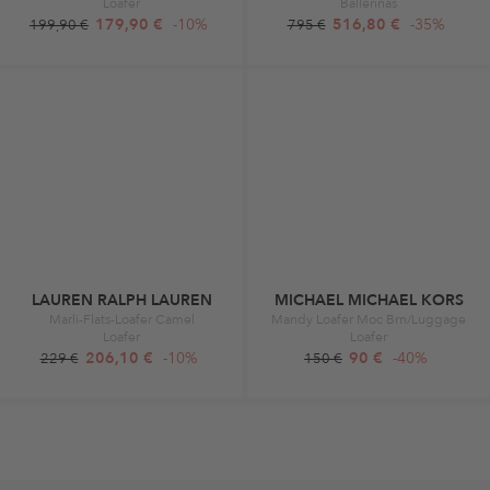
Loafer
Ballerinas
179,90 €
-10%
516,80 €
-35%
199,90 €
795 €
LAUREN RALPH LAUREN
MICHAEL MICHAEL KORS
Marli-Flats-Loafer Camel
Mandy Loafer Moc Brn/Luggage
Loafer
Loafer
206,10 €
-10%
90 €
-40%
229 €
150 €