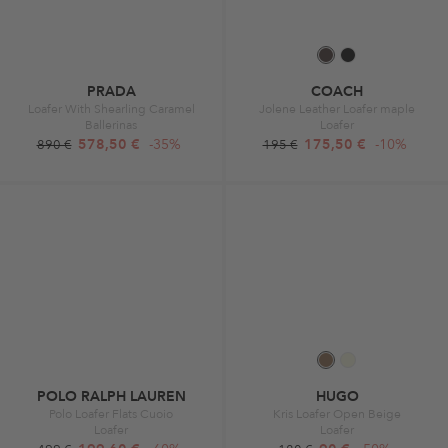
PRADA
COACH
Loafer With Shearling Caramel
Jolene Leather Loafer maple
Ballerinas
Loafer
578,50 €
-35%
175,50 €
-10%
890 €
195 €
POLO RALPH LAUREN
HUGO
Polo Loafer Flats Cuoio
Kris Loafer Open Beige
Loafer
Loafer