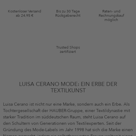
Gutscheinkonditionen
Kostenloser Versand
Bis zu 30 Tage
Raten- und
ab 24,95 €
Rückgaberecht
Rechnungskauf
*Gutschein ab Anmeldung 60 Tage einmalig anwendbar. Nicht gültig auf
möglich
die Kategorie Kleidung und Pre-Loved Artikel. Einzelne Marken und
Artikel können ausgeschlossen sein. Es gelten die in den AGB §9
festgelegten Bedingungen.
Trusted Shops
zertifiziert
LUISA CERANO MODE: EIN ERBE DER
TEXTILKUNST
Luisa Cerano ist nicht nur eine Marke, sondern auch ein Erbe. Als
Tochtergesellschaft der HAUBER-Gruppe, einer Textildynastie mit
starker Tradition im süddeutschen Raum, steht Luisa Cerano auf
den Schultern von Generationen von Textilexperten. Seit der
Gründung des Mode-Labels im Jahr 1998 hat sich die Marke einen