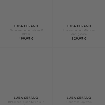
LUISA CERANO
LUISA CERANO
Blazer aus Leinenmix weiß
Hose aus Leinen-Mix braun
Blazer
Anzugshose
499,95 €
329,95 €
LUISA CERANO
LUISA CERANO
Blazer aus Leinen-Mix braun
Geripptes Top weiß