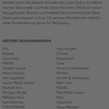
Stöbere durch die aktuelle Auswahl der Luisa Cerano Kollektion
hier bei fashionette und finde Deine Favoriten. Erfülle Dir einen
lang gehegten Wunsch und bestelle Deine persönlichen Must-
Haves ganz bequem online. Für weitere Informationen steht Dir
unser Kundenservice gerne zur Verfügung.
WEITERE DESIGNERMARKEN
Ash
Axel Arigato
Bogner
Closed
Coccinelle
Dsquared2
FRAME
Furla
Golden Goose
Heinrich Dinkelacker
Henry Stevens
INUIKII
Karl Lagerfeld
Kennel & Schmenger
Lauren Ralph Lauren
Marc Cain
Michael Kors
Nubikk
Philippe Model
Polo Ralph Lauren
Raffaello Rossi
Riani
Sam Edelman
Seductive
STENSTRÖMS
Steve Madden