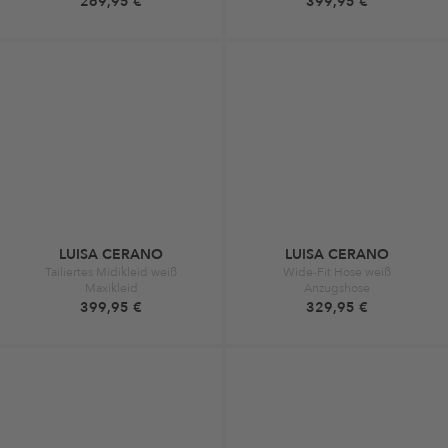
269,95 €
399,95 €
LUISA CERANO
LUISA CERANO
Tailiertes Midikleid weiß
Wide-Fit Hose weiß
Maxikleid
Anzugshose
399,95 €
329,95 €