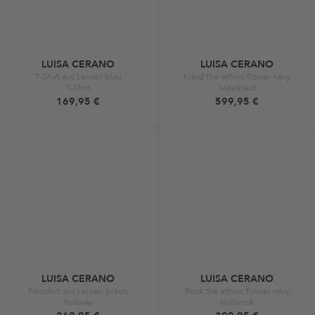
LUISA CERANO
LUISA CERANO
T-Shirt aus Leinen blau
Kleid the ethnic flower navy
T-Shirt
Maxikleid
169,95 €
599,95 €
LUISA CERANO
LUISA CERANO
Poloshirt aus Leinen braun
Rock the ethnic flower navy
Pullover
Midirock