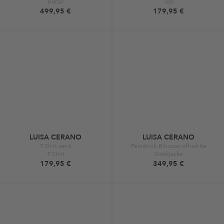
Blazer
Top
499,95 €
179,95 €
LUISA CERANO
LUISA CERANO
T-Shirt sand
Feinstrick-Blouson off-white
T-Shirt
Strickjacke
179,95 €
349,95 €