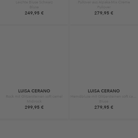
Leichte Bluse Schwarz
Pullover aus Alpaka-Mix Creme
Bluse
Pullover
249,95 €
279,95 €
LUISA CERANO
LUISA CERANO
Rock mit Glitzersteinen soft camel
Hemdbluse mit Glitzersteinen soft camel
Midirock
Bluse
299,95 €
279,95 €