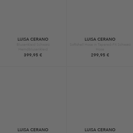
LUISA CERANO
LUISA CERANO
Blusenkleid Schwarz
Softshell Hose in Tapered-Fit Schwarz
Hemdblusenkleid
Hose
399,95 €
299,95 €
LUISA CERANO
LUISA CERANO