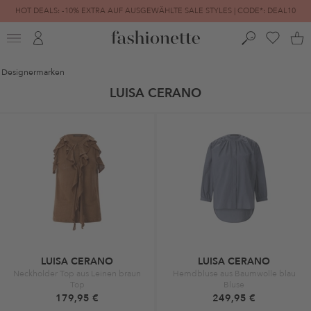
HOT DEALS: -10% EXTRA AUF AUSGEWÄHLTE SALE STYLES | CODE*: DEAL10
FINAL SALE | BIS ZU -80% REDUZIERT
Designermarken
LUISA CERANO
LUISA CERANO
LUISA CERANO
Neckholder Top aus Leinen braun
Hemdbluse aus Baumwolle blau
Top
Bluse
179,95 €
249,95 €