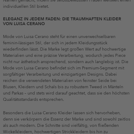
Namen gemacht, indem sie selbstbewussten Frauen weltweit einen
individuellen Stil bietet.
ELEGANZ IN JEDEM FADEN: DIE TRAUMHAFTEN KLEIDER
VON LUISA CERANO
Mode von Luisa Cerano steht für einen unverwechselbaren
feminin-lässigen Stil, der sich in jedem Kleidungsstück
wiederfinden lässt. Die Marke legt großen Wert auf hochwertige
Materialien und eine präzise Verarbeitung, wodurch jedes Piece
nicht nur ästhetisch ansprechend, sondern auch langlebig ist. Die
Mode von Luisa Cerano befindet sich im Premium-Segment mit
sorgfältiger Verarbeitung und einzigartigen Designs. Dabei
reichen die verwendeten Materialien von feinster Seide bei
Blusen, Kleidern und Schals bis zu robustem Tweed in Mänteln
und Parkas – und stets wird darauf geachtet, dass sie den höchsten
Qualitätsstandards entsprechen.
Besonders die Luisa Cerano Kleider lassen sich hervorheben,
denn sie verkörpern die Essenz der Marke und sind sowohl zeitlos
als auch modern. Die Schnitte sind vielfältig, von fließenden
Wickelkleidern, hochwertigen Strickkleidern bis hin zu