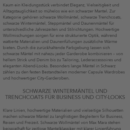
Kaum ein Kleidungsstück verbindet Eleganz, Vielseitigkeit und
Alltagstauglichkeit so mühelos wie ein schwarzer Mantel. Zur
Kategorie gehören schwarze Wollmäntel, schwarze Trenchcoats,
schwarze Wintermäntel, Steppmäntel und Daunenmäntel für
unterschiedliche Jahreszeiten und Stilrichtungen. Hochwertige
Wollmischungen sorgen für eine strukturierte Optik, während
wattierte Materialien und Daunenfüllungen zusätzliche Wärme
bieten. Durch die zurückhaltende Farbgebung lassen sich
schwarze Mäntel mit nahezu jeder Garderobe kombinieren – von
hellem Strick und Denim bis zu Tailoring, Lederaccessoires und
eleganten Abend-Looks. Besonders lange Mäntel in Schwarz
zählen zu den festen Bestandteilen moderner Capsule Wardrobes
und hochwertiger City-Garderoben.
SCHWARZE WINTERMÄNTEL UND
TRENCHCOATS FÜR BUSINESS UND CITY-LOOKS
Klare Linien, hochwertige Materialien und vielseitige Silhouetten
machen schwarze Mäntel zu langfristigen Begleitern für Business,
Reisen und Freizeit. Schwarze Wollmäntel von Max Mara stehen
beispielhaft für zeitlose Mantelklassiker mit klarer Linienführung