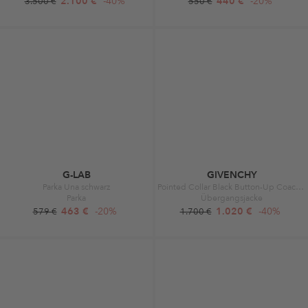
2.100 €
-40%
440 €
-20%
3.500 €
550 €
G-LAB
GIVENCHY
Parka Una schwarz
Pointed Collar Black Button-Up Coach Jacket Black
Parka
Übergangsjacke
463 €
-20%
1.020 €
-40%
579 €
1.700 €