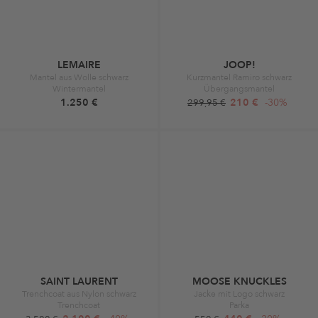
LEMAIRE
JOOP!
Mantel aus Wolle schwarz
Kurzmantel Ramiro schwarz
Wintermantel
Übergangsmantel
1.250 €
210 €
-30%
299,95 €
SAINT LAURENT
MOOSE KNUCKLES
Trenchcoat aus Nylon schwarz
Jacke mit Logo schwarz
Trenchcoat
Parka