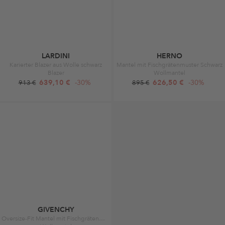
LARDINI
HERNO
Karierter Blazer aus Wolle schwarz
Mantel mit Fischgrätenmuster Schwarz
Blazer
Wollmantel
639,10 €
-30%
626,50 €
-30%
913 €
895 €
GIVENCHY
Oversize-Fit Mantel mit Fischgrätenmuster Schwarz