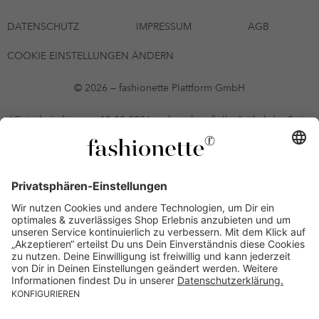
DATENSCHUTZ
IMPRESSUM
AGB
COOKIE EINSTELLUNGEN ÄNDERN
© 2026 — fashionette Plattform GmbH
*Gutschein bis zum 12.08.2026 mehrmals auf alle Artikel der Seite
fashionette.at/selected-styles anwendbar. Es gelten die in den AGB
§9 festgelegten Bedingungen.
Einzelne Marken und Artikel können ausgeschlossen sein. Bonität
vorausgesetzt, alle Preise inkl. MwSt. und ohne Versandkosten. Bei
Ratenkäufen kann die letzte Rate geringfügig abweichen. Die
Anzahl der Raten und die jeweilige Verfügbarkeit von
Zahlungsmethoden kann variieren. Die Prominenten, die
namentlich genannt oder dargestellt werden, haben keine der auf
der Website angebotenen Artikel anerkannt, empfohlen oder
befürwortet. Lieferungen sind nur an Lieferadressen in Österreich
möglich.