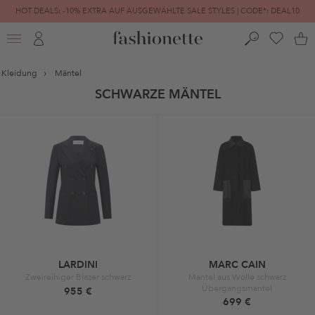
HOT DEALS: -10% EXTRA AUF AUSGEWÄHLTE SALE STYLES | CODE*: DEAL10
FINAL SALE | BIS ZU -80% REDUZIERT
Kleidung
Mäntel
SCHWARZE MÄNTEL
LARDINI
MARC CAIN
Zweireihiger Blazer schwarz
Mantel aus Wolle schwarz
Übergangsmantel
955 €
699 €