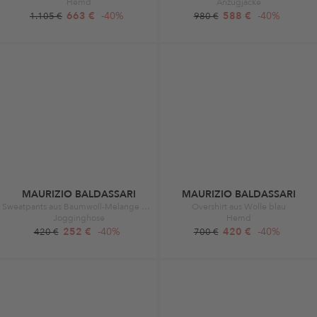
Hemd
Anzugjacke
663 €
-40%
588 €
-40%
1.105 €
980 €
MAURIZIO BALDASSARI
MAURIZIO BALDASSARI
Sweatpants aus Baumwoll-Melange grau
Overshirt aus Wolle blau
Jogginghose
Hemd
252 €
-40%
420 €
-40%
420 €
700 €