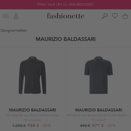
FINAL SALE | BIS ZU -80% REDUZIERT
Designermarken
MAURIZIO BALDASSARI
MAURIZIO BALDASSARI
MAURIZIO BALDASSARI
Strickjacke aus Baumwollmix blau
Poloshirt aus Baumwollstrick dunkelblau
Strickjacke
Poloshirt
938 €
-25%
371 €
-25%
1.250 €
495 €