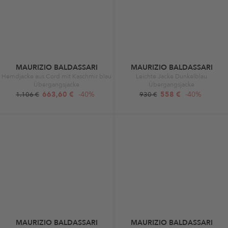
MAURIZIO BALDASSARI
MAURIZIO BALDASSARI
Hemdjacke aus Cord mit Kaschmir blau
Leichte Jacke Dunkelblau
Übergangsjacke
Übergangsjacke
663,60 €
-40%
558 €
-40%
1.106 €
930 €
MAURIZIO BALDASSARI
MAURIZIO BALDASSARI