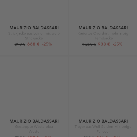
MAURIZIO BALDASSARI
MAURIZIO BALDASSARI
Strickjacke aus Leinenmix weiß
Kariertes Overshirt mehrfarbig
Strickjacke
Hemdjacke
668 €
-25%
938 €
-25%
890 €
1.250 €
MAURIZIO BALDASSARI
MAURIZIO BALDASSARI
Gesteppte Weste blau
Troyer aus Woll-Seiden-Mix beige
Weste
Pullover