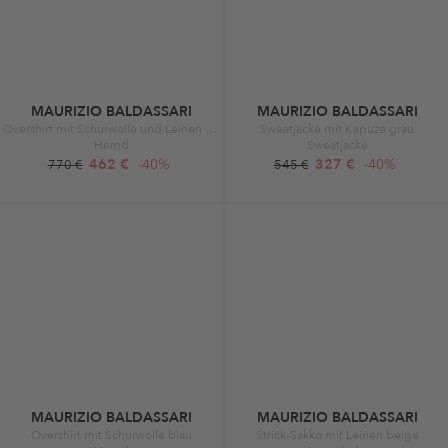
MAURIZIO BALDASSARI
MAURIZIO BALDASSARI
Overshirt mit Schurwolle und Leinen blau
Sweatjacke mit Kapuze grau
Hemd
Sweatjacke
462 €
-40%
327 €
-40%
770 €
545 €
MAURIZIO BALDASSARI
MAURIZIO BALDASSARI
Overshirt mit Schurwolle blau
Strick-Sakko mit Leinen beige