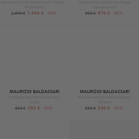
Mantel aus Woll-Kaschmir-Mix Dunkelbraun
Steppweste mit Daunen Beige
Wollmantel
Daunenweste
1.494 €
-40%
570 €
-40%
2.490 €
950 €
MAURIZIO BALDASSARI
MAURIZIO BALDASSARI
Stoffhose aus Schurwolle Navy
Pullover aus Schurwolle Orange
Hose
Pullover
252 €
-40%
330 €
-40%
420 €
550 €