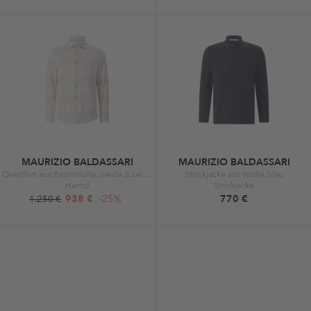
MAURIZIO BALDASSARI
MAURIZIO BALDASSARI
Overshirt aus Baumwolle, Seide & Leinen beige
Strickjacke aus Wolle blau
Hemd
Strickjacke
938 €
-25%
770 €
1.250 €