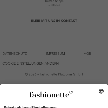
Trusted Shops
zertifiziert
BLEIB MIT UNS IN KONTAKT
DATENSCHUTZ
IMPRESSUM
AGB
COOKIE EINSTELLUNGEN ÄNDERN
© 2026 — fashionette Plattform GmbH
*Gutschein bis zum 06.08.2026 mehrmals auf alle Artikel der Seite
fashionette.at/selected-styles anwendbar. Es gelten die in den AGB
§9 festgelegten Bedingungen.
Einzelne Marken und Artikel können ausgeschlossen sein. Bonität