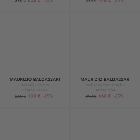
623 €
-25%
446 €
-25%
830 €
595 €
MAURIZIO BALDASSARI
MAURIZIO BALDASSARI
Baseball Cap blau
Strickjacke mit Seide blau
Baseballkappe
Anzugjacke
199 €
-25%
668 €
-25%
265 €
890 €