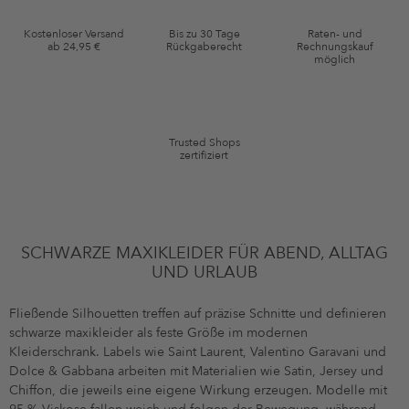
Gutscheinkonditionen
Kostenloser Versand
Bis zu 30 Tage
Raten- und
ab 24,95 €
Rückgaberecht
Rechnungskauf
*Gutschein ab Anmeldung 60 Tage einmalig anwendbar. Nicht gültig auf
möglich
die Kategorie Kleidung und Pre-Loved Artikel. Einzelne Marken und
Artikel können ausgeschlossen sein. Es gelten die in den AGB §9
festgelegten Bedingungen.
Trusted Shops
zertifiziert
SCHWARZE MAXIKLEIDER FÜR ABEND, ALLTAG
UND URLAUB
Fließende Silhouetten treffen auf präzise Schnitte und definieren
schwarze maxikleider als feste Größe im modernen
Kleiderschrank. Labels wie Saint Laurent, Valentino Garavani und
Dolce & Gabbana arbeiten mit Materialien wie Satin, Jersey und
Chiffon, die jeweils eine eigene Wirkung erzeugen. Modelle mit