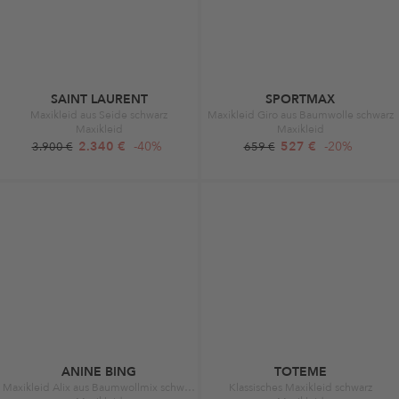
SAINT LAURENT
SPORTMAX
Maxikleid aus Seide schwarz
Maxikleid Giro aus Baumwolle schwarz
Maxikleid
Maxikleid
2.340 €
-40%
527 €
-20%
3.900 €
659 €
ANINE BING
TOTEME
Maxikleid Alix aus Baumwollmix schwarz
Klassisches Maxikleid schwarz