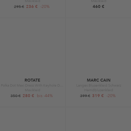
Maxikleid
Maxikleid
236 €
-20%
460 €
295 €
ROTATE
MARC CAIN
Polka Dot Maxi Dress With Keyhole Detail Black
Langes Blusenkleid Schwarz
Maxikleid
Hemdblusenkleid
280 €
bis -44%
319 €
-20%
350 €
399 €