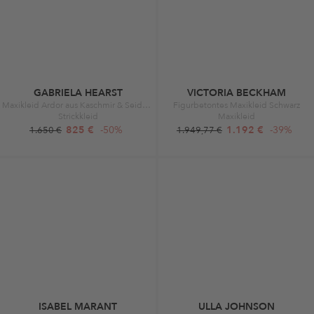
GABRIELA HEARST
VICTORIA BECKHAM
Maxikleid Ardor aus Kaschmir & Seide Schwarz
Figurbetontes Maxikleid Schwarz
Strickkleid
Maxikleid
825 €
-50%
1.192 €
-39%
1.650 €
1.949,77 €
ISABEL MARANT
ULLA JOHNSON