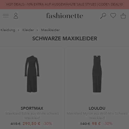
HOT DEALS: -10% EXTRA AUF AUSGEWÄHLTE SALE STYLES | CODE*: DEAL10
FINAL SALE | BIS ZU -80% REDUZIERT
Kleidung
Kleider
Maxikleider
SCHWARZE MAXIKLEIDER
SPORTMAX
LOULOU
Maxikleid Edile aus Wolle schwarz
Maxikleid Myron aus Woll-Mix Schwarz
Maxikleid
Maxikleid
290,50 €
-30%
98 €
-30%
415 €
140 €