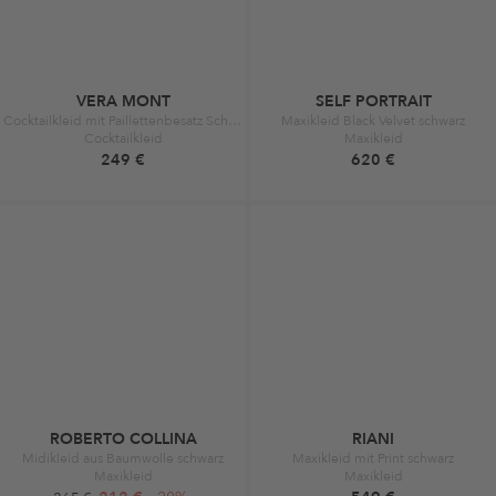
VERA MONT
SELF PORTRAIT
Cocktailkleid mit Paillettenbesatz Schwarz
Maxikleid Black Velvet schwarz
Cocktailkleid
Maxikleid
249 €
620 €
ROBERTO COLLINA
RIANI
Midikleid aus Baumwolle schwarz
Maxikleid mit Print schwarz
Maxikleid
Maxikleid