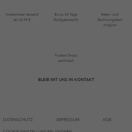
Kostenloser Versand
Bis zu 30 Tage
Raten- und
ab 24,95 €
Rückgaberecht
Rechnungskauf
möglich
Trusted Shops
zertifiziert
BLEIB MIT UNS IN KONTAKT
DATENSCHUTZ
IMPRESSUM
AGB
COOKIE EINSTELLUNGEN ÄNDERN