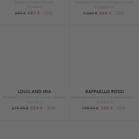
Maxikleid Alita Schwarz
Maxikleid Delia mit Plissee Schwarz
Maxikleid
Plisseekleid
483 €
-30%
848 €
-20%
690 €
1.060 €
LOUIS AND MIA
RAFFAELLO ROSSI
Midikleid aus Viskose-Jersey Schwarz
Midikleid Ambra mit 3/4-Ärmeln Dunkelblau
Midikleid
Midikleid
224 €
-20%
160 €
-20%
279,95 €
199,95 €