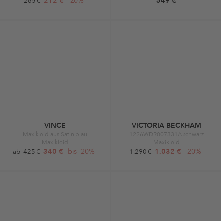
212 €
-20%
549 €
265 €
VINCE
VICTORIA BECKHAM
Maxikleid aus Satin blau
1226WDR007331A schwarz
Maxikleid
Maxikleid
340 €
bis -20%
1.032 €
-20%
ab
425 €
1.290 €