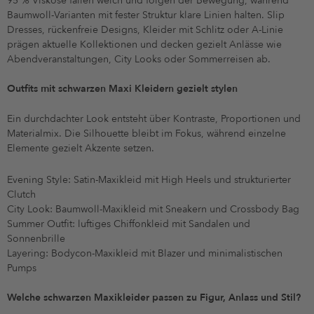
95 % Viskose fallen weich und folgen der Bewegung, während
Baumwoll-Varianten mit fester Struktur klare Linien halten. Slip
Dresses, rückenfreie Designs, Kleider mit Schlitz oder A-Linie
prägen aktuelle Kollektionen und decken gezielt Anlässe wie
Abendveranstaltungen, City Looks oder Sommerreisen ab.
Outfits mit schwarzen Maxi Kleidern gezielt stylen
Ein durchdachter Look entsteht über Kontraste, Proportionen und
Materialmix. Die Silhouette bleibt im Fokus, während einzelne
Elemente gezielt Akzente setzen.
Evening Style: Satin-Maxikleid mit High Heels und strukturierter
Clutch
City Look: Baumwoll-Maxikleid mit Sneakern und Crossbody Bag
Summer Outfit: luftiges Chiffonkleid mit Sandalen und
Sonnenbrille
Layering: Bodycon-Maxikleid mit Blazer und minimalistischen
Pumps
Welche schwarzen Maxikleider passen zu Figur, Anlass und Stil?