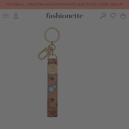
HOT DEALS: -10% EXTRA AUF AUSGEWÄHLTE SALE STYLES | CODE*: DEAL10
FINAL SALE | BIS ZU -80% REDUZIERT