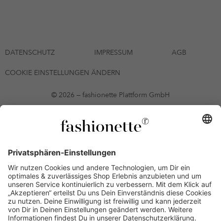
DATENSCHUTZ
IMPRESSUM
AGB
COOKIE EINSTELLUNGEN ÄNDERN
© 2026 — fashionette Plattform GmbH
*Gutschein bis zum 12.08.2026 mehrmals auf alle Artikel der Seite
fashionette.at/selected-styles anwendbar. Es gelten die in den AGB
§9 festgelegten Bedingungen.
Einzelne Marken und Artikel können ausgeschlossen sein. Bonität
vorausgesetzt, alle Preise inkl. MwSt. und ohne Versandkosten. Bei
Ratenkäufen kann die letzte Rate geringfügig abweichen. Die
Anzahl der Raten und die jeweilige Verfügbarkeit von
Zahlungsmethoden kann variieren. Die Prominenten, die
namentlich genannt oder dargestellt werden, haben keine der auf
der Website angebotenen Artikel anerkannt, empfohlen oder