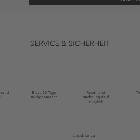
ten gemäß den
Datenschutzbestimmungen
zum Zwecke der Werbung verwenden, so
en oder angesehene Artikel angepasst sein. Ich kann diese Einwilligung jederzeit
SERVICE & SICHERHEIT
ie Kategorie Kleidung und Pre-Loved Artikel. Einzelne Marken und Artikel können
ersand
Bis zu 30 Tage
Raten- und
Tr
€
Rückgaberecht
Rechnungskauf
möglich
Casablanca