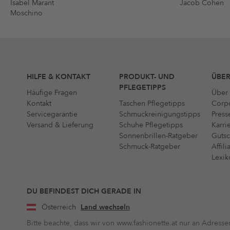
Isabel Marant
Jacob Cohen
Moschino
HILFE & KONTAKT
PRODUKT- UND
ÜBER
PFLEGETIPPS
Häufige Fragen
Über 
Kontakt
Taschen Pflegetipps
Corpo
Servicegarantie
Schmuckreinigungstipps
Press
Versand & Lieferung
Schuhe Pflegetipps
Karri
Sonnenbrillen-Ratgeber
Gutsc
Schmuck-Ratgeber
Affil
Lexik
DU BEFINDEST DICH GERADE IN
Österreich
Land wechseln
Bitte beachte, dass wir von www.fashionette.at nur an Adressen