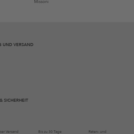
Missoni
G UND VERSAND
 & SICHERHEIT
ser Versand
Bis zu 30 Tage
Raten- und