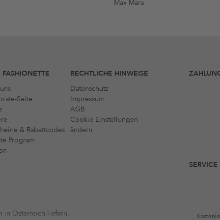
Max Mara
 FASHIONETTE
RECHTLICHE HINWEISE
ZAHLUN
uns
Datenschutz
rate-Seite
Impressum
e
AGB
ere
Cookie Einstellungen
heine & Rabattcodes
ändern
iate Program
on
SERVICE
 in Österreich liefern.
Kostenlo