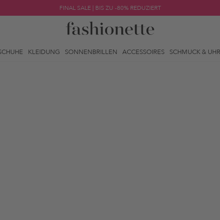
FINAL SALE | BIS ZU -80% REDUZIERT
SCHUHE
KLEIDUNG
SONNENBRILLEN
ACCESSOIRES
SCHMUCK & UH