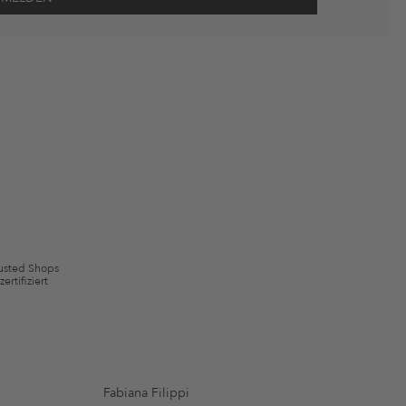
wie Erinnerungen über nicht bestellte Waren in meinem Warenkorb
 mit Wirkung für die Zukunft widerrufen.
 ausgeschlossen sein. Es gelten die in den AGB §9 festgelegten
usted Shops
zertifiziert
Fabiana Filippi