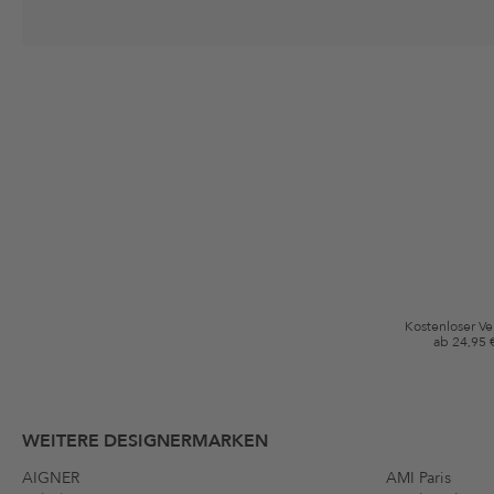
Deine Einwilligung
Ich stimme zu, dass die The Platform Group AG meine persönlichen Da
per E-Mail an mich senden darf. Diese Emails können an von mir erworben
Gutscheinkonditionen
*Gutschein ab Anmeldung 60 Tage einmalig anwendbar. Nicht gültig auf d
Bedingungen.
Kostenloser V
ab 24,95 
WEITERE DESIGNERMARKEN
AIGNER
AMI Paris