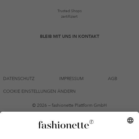
Trusted Shops
zertifiziert
BLEIB MIT UNS IN KONTAKT
DATENSCHUTZ
IMPRESSUM
AGB
COOKIE EINSTELLUNGEN ÄNDERN
© 2026 — fashionette Plattform GmbH
*Gutschein bis zum 06.08.2026 mehrmals auf alle Artikel der Seite
fashionette.at/selected-styles anwendbar. Es gelten die in den AGB
§9 festgelegten Bedingungen.