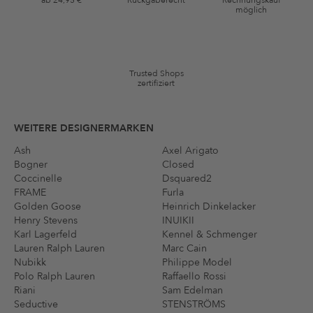
möglich
*Gutschein ab Anmeldung 60 Tage einmalig anwendbar. Nicht gültig
auf die Kategorie Kleidung und Pre-Loved Artikel. Einzelne Marken
und Artikel können ausgeschlossen sein. Es gelten die in den AGB §9
festgelegten Bedingungen.
Trusted Shops
zertifiziert
WEITERE DESIGNERMARKEN
Ash
Axel Arigato
Bogner
Closed
Coccinelle
Dsquared2
FRAME
Furla
Golden Goose
Heinrich Dinkelacker
Henry Stevens
INUIKII
Karl Lagerfeld
Kennel & Schmenger
Lauren Ralph Lauren
Marc Cain
Nubikk
Philippe Model
Polo Ralph Lauren
Raffaello Rossi
Riani
Sam Edelman
Seductive
STENSTRÖMS