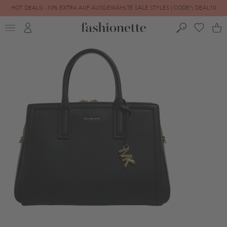
HOT DEALS: -10% EXTRA AUF AUSGEWÄHLTE SALE STYLES | CODE*: DEAL10
FINAL SALE | BIS ZU -80% REDUZIERT