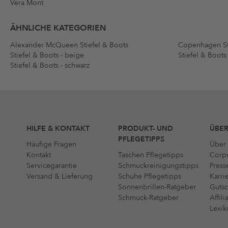
Vera Mont
ÄHNLICHE KATEGORIEN
Alexander McQueen Stiefel & Boots
Copenhagen St
Stiefel & Boots - beige
Stiefel & Boots
Stiefel & Boots - schwarz
HILFE & KONTAKT
PRODUKT- UND
ÜBER
PFLEGETIPPS
Häufige Fragen
Über 
Kontakt
Taschen Pflegetipps
Corpo
Servicegarantie
Schmuckreinigungstipps
Press
Versand & Lieferung
Schuhe Pflegetipps
Karri
Sonnenbrillen-Ratgeber
Gutsc
Schmuck-Ratgeber
Affil
Lexik