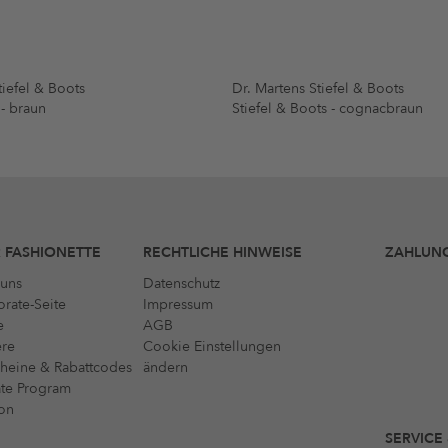
iefel & Boots
Dr. Martens Stiefel & Boots
 - braun
Stiefel & Boots - cognacbraun
 FASHIONETTE
RECHTLICHE HINWEISE
ZAHLUN
uns
Datenschutz
rate-Seite
Impressum
e
AGB
ere
Cookie Einstellungen
heine & Rabattcodes
ändern
iate Program
on
SERVICE