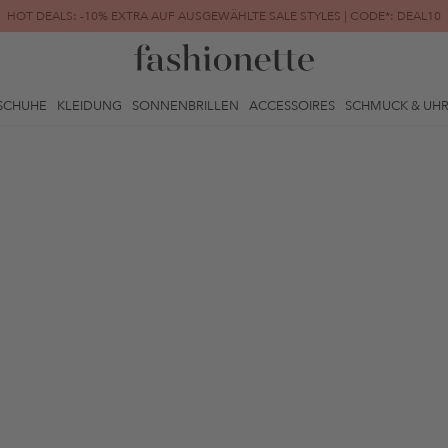
HOT DEALS: -10% EXTRA AUF AUSGEWÄHLTE SALE STYLES | CODE*: DEAL10
FINAL SALE | BIS ZU -80% REDUZIERT
SCHUHE
KLEIDUNG
SONNENBRILLEN
ACCESSOIRES
SCHMUCK & UH