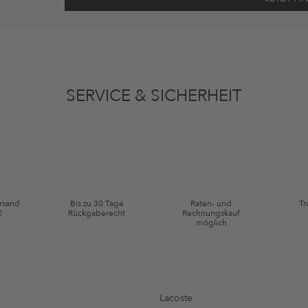
ten gemäß den
Datenschutzbestimmungen
zum Zwecke der Werbung verwenden, so
en oder angesehene Artikel angepasst sein. Ich kann diese Einwilligung jederzeit
SERVICE & SICHERHEIT
ie Kategorie Kleidung und Pre-Loved Artikel. Einzelne Marken und Artikel können
ersand
Bis zu 30 Tage
Raten- und
Tr
€
Rückgaberecht
Rechnungskauf
möglich
Lacoste