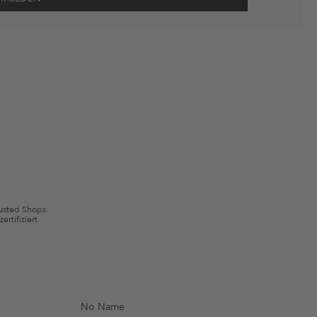
wie Erinnerungen über nicht bestellte Waren in meinem Warenkorb
 mit Wirkung für die Zukunft widerrufen.
 ausgeschlossen sein. Es gelten die in den AGB §9 festgelegten
usted Shops
zertifiziert
No Name