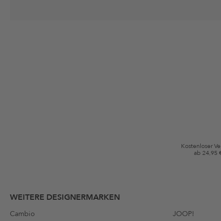
Deine Einwilligung
Ich stimme zu, dass die The Platform Group AG meine persönlichen Da
per E-Mail an mich senden darf. Diese Emails können an von mir erworben
Gutscheinkonditionen
*Gutschein ab Anmeldung 60 Tage einmalig anwendbar. Nicht gültig auf d
Bedingungen.
Kostenloser V
ab 24,95 
WEITERE DESIGNERMARKEN
Cambio
JOOP!