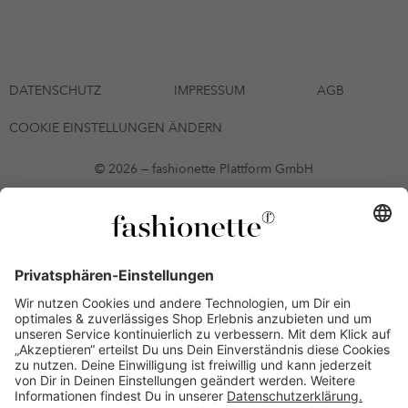
DATENSCHUTZ
IMPRESSUM
AGB
COOKIE EINSTELLUNGEN ÄNDERN
© 2026 — fashionette Plattform GmbH
*Gutschein bis zum 12.08.2026 mehrmals auf alle Artikel der Seite
fashionette.at/selected-styles anwendbar. Es gelten die in den AGB
§9 festgelegten Bedingungen.
Einzelne Marken und Artikel können ausgeschlossen sein. Bonität
vorausgesetzt, alle Preise inkl. MwSt. und ohne Versandkosten. Bei
Ratenkäufen kann die letzte Rate geringfügig abweichen. Die
Anzahl der Raten und die jeweilige Verfügbarkeit von
Zahlungsmethoden kann variieren. Die Prominenten, die
namentlich genannt oder dargestellt werden, haben keine der auf
der Website angebotenen Artikel anerkannt, empfohlen oder