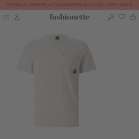
HOT DEALS: -10% EXTRA AUF AUSGEWÄHLTE SALE STYLES | CODE*: DEAL10
FINAL SALE | BIS ZU -80% REDUZIERT