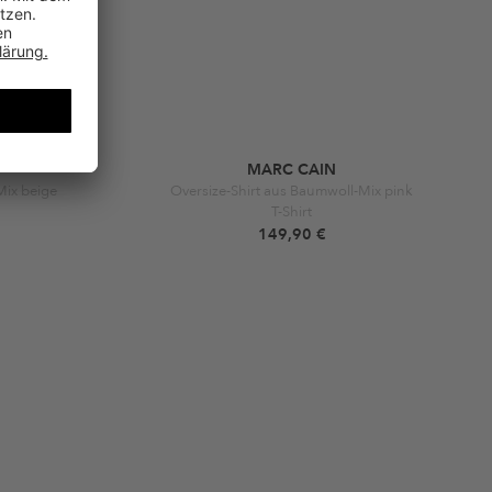
MARC CAIN
Mix beige
Oversize-Shirt aus Baumwoll-Mix pink
T-Shirt
149,90 €