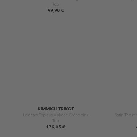
Top
99,90 €
KIMMICH TRIKOT
Leichtes Top aus Viskose-Crêpe pink
Satin-Top m
Top
179,95 €