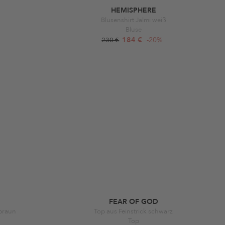
HEMISPHERE
Blusenshirt Jalmi weiß
Bluse
184 €
-20%
230 €
FEAR OF GOD
 braun
Top aus Feinstrick schwarz
Top