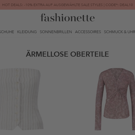
HOT DEALS: -10% EXTRA AUF AUSGEWÄHLTE SALE STYLES | CODE*: DEAL10
FINAL SALE | BIS ZU -80% REDUZIERT
SCHUHE
KLEIDUNG
SONNENBRILLEN
ACCESSOIRES
SCHMUCK & UH
ÄRMELLOSE OBERTEILE