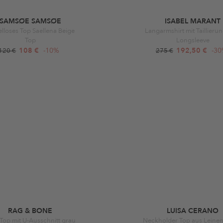
SAMSØE SAMSØE
ISABEL MARANT
lloses Top Saellena Beige
Langarmshirt mit Taillieru
Top
Longsleeve
108 €
-10%
192,50 €
-3
120 €
275 €
RAG & BONE
LUISA CERANO
Top mit U-Ausschnitt grau
Neckholder Top aus Leine