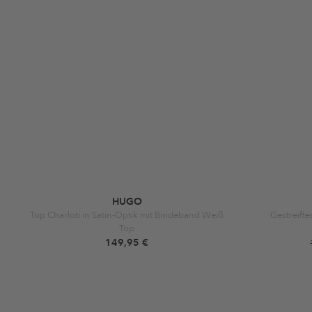
HUGO
Top Charloti in Satin-Optik mit Bindeband Weiß
Gestreift
Top
149,95 €