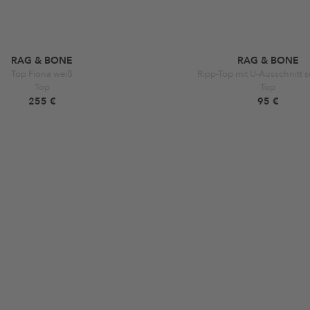
RAG & BONE
RAG & BONE
Top Fiona weiß
Ripp-Top mit U-Ausschnitt 
Top
Top
255 €
95 €