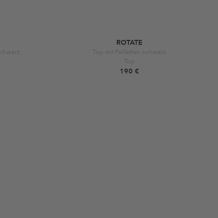
ROTATE
schwarz
Top mit Pailletten schwarz
Top
190 €