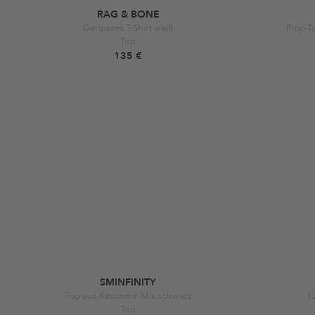
RAG & BONE
Geripptes T-Shirt weiß
Ripp-T
Top
135 €
SMINFINITY
Top aus Kaschmir-Mix schwarz
1
Top