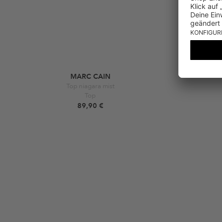
MARC CAIN
Top niagara mist
Top
89,90 €