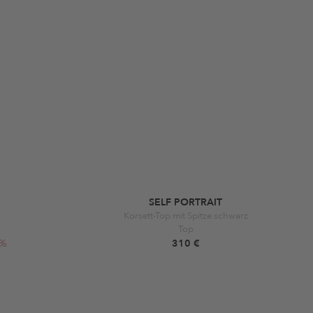
SELF PORTRAIT
Korsett-Top mit Spitze schwarz
Top
0%
310 €