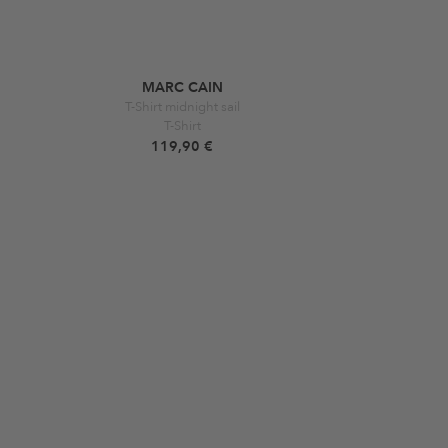
MARC CAIN
T-Shirt midnight sail
T-Shirt
119,90 €