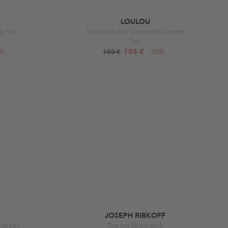
LOULOU
ng Pink
Top Niron aus Leinen-Mix Creme
Top
0%
105 €
-30%
150 €
JOSEPH RIBKOFF
n braun
Top mit Strass pink