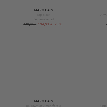
MARC CAIN
Top black
Ärme
Seidenoberteil
134,91 €
-10%
149,90 €
MARC CAIN
BS 48.04 J50 mehrfarbig
Ripp-