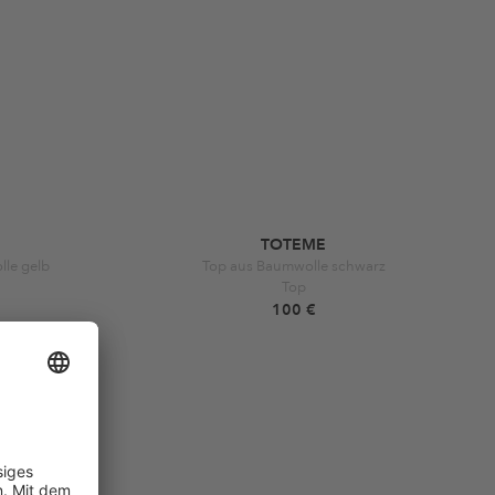
TOTEME
le gelb
Top aus Baumwolle schwarz
Top
100 €