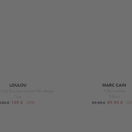
LOULOU
MARC CAIN
es Top Eos aus Leinen-Mix Beige
T-Shirt white
Top
T-Shirt
105 €
-30%
89,90 €
-1
150 €
99,95 €