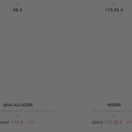
Top
Top
95 €
179,95 €
ANA ALCAZAR
MSGM
it Muster und Schmucksteinen rot
Top mit Netzdetail Sch
Top
Top
116 €
-10%
112,50 €
-5
129 €
225 €