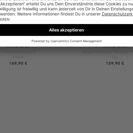
MARC CAIN
MARC CAIN
T-Shirt mit Print weiß
Langarmshirt aus Baumwoll-
T-Shirt
Top
169,90 €
139,90 €