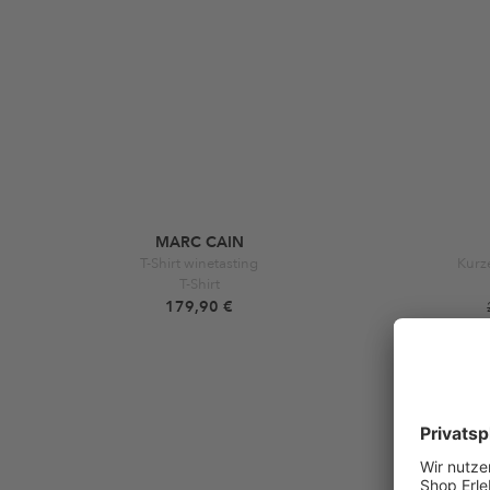
MARC CAIN
T-Shirt winetasting
Kurze
T-Shirt
179,90 €