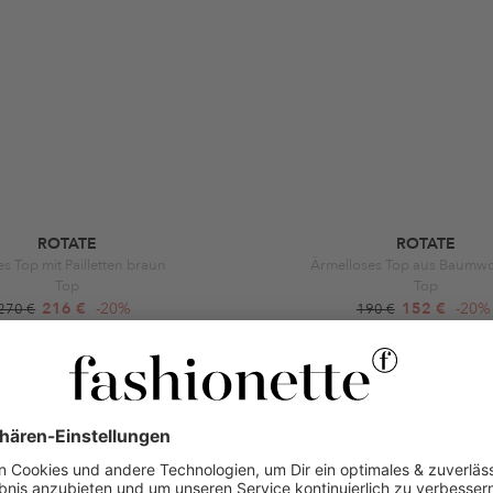
ROTATE
ROTATE
s Top mit Pailletten braun
Ärmelloses Top aus Baumwol
Top
Top
216 €
-20%
152 €
-20%
270 €
190 €