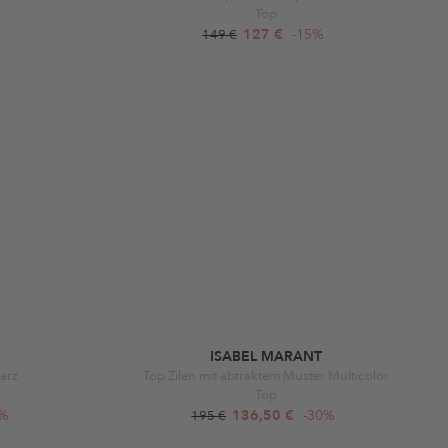
Top
127 €
-15%
149 €
ISABEL MARANT
warz
Top Zilen mit abtraktem Muster Multicolor
Top
0%
136,50 €
-30%
195 €