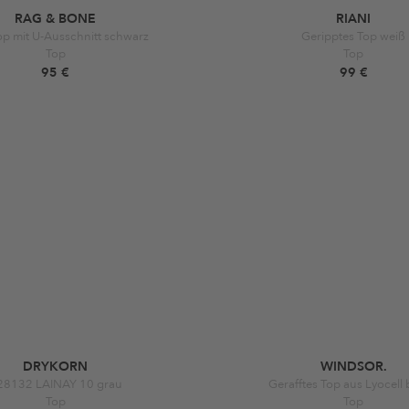
RAG & BONE
RIANI
op mit U-Ausschnitt schwarz
Geripptes Top weiß
Top
Top
95 €
99 €
DRYKORN
WINDSOR.
28132 LAINAY 10 grau
Gerafftes Top aus Lyocell
Top
Top