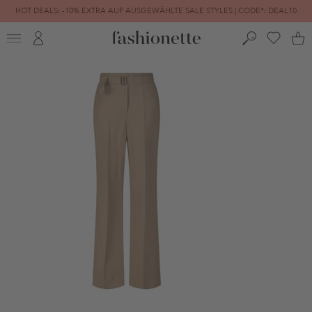
HOT DEALS: -10% EXTRA AUF AUSGEWÄHLTE SALE STYLES | CODE*: DEAL10
FINAL SALE | BIS ZU -80% REDUZIERT