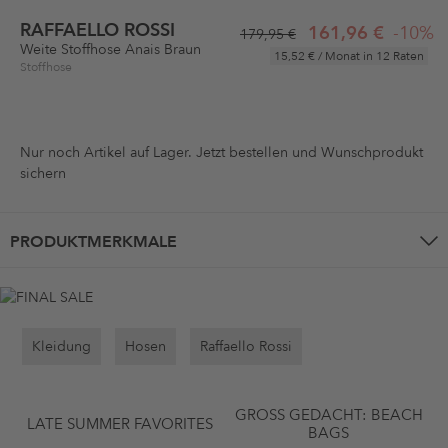
RAFFAELLO ROSSI
161,96 €
-10%
179,95 €
Weite Stoffhose Anais Braun
15,52 €
/ Monat in 12 Raten
Stoffhose
Nur noch
Artikel auf Lager. Jetzt bestellen und Wunschprodukt
sichern
PRODUKTMERKMALE
Kleidung
Hosen
Raffaello Rossi
GROSS GEDACHT: BEACH B
LATE SUMMER FAVORITES
AGS