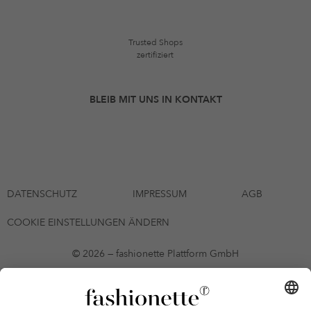
Trusted Shops
zertifiziert
BLEIB MIT UNS IN KONTAKT
DATENSCHUTZ
IMPRESSUM
AGB
COOKIE EINSTELLUNGEN ÄNDERN
© 2026 — fashionette Plattform GmbH
*Gutschein bis zum 12.08.2026 mehrmals auf alle Artikel der Seite
fashionette.at/selected-styles anwendbar. Es gelten die in den AGB