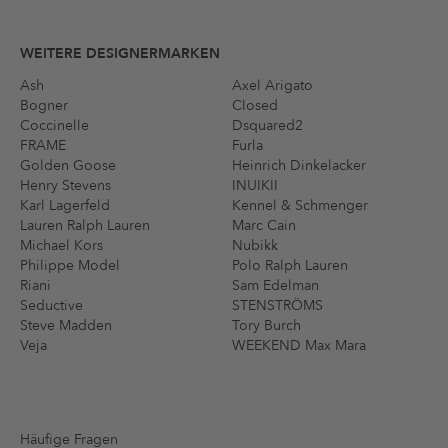
WEITERE DESIGNERMARKEN
Ash
Axel Arigato
Bogner
Closed
Coccinelle
Dsquared2
FRAME
Furla
Golden Goose
Heinrich Dinkelacker
Henry Stevens
INUIKII
Karl Lagerfeld
Kennel & Schmenger
Lauren Ralph Lauren
Marc Cain
Michael Kors
Nubikk
Philippe Model
Polo Ralph Lauren
Riani
Sam Edelman
Seductive
STENSTRÖMS
Steve Madden
Tory Burch
Veja
WEEKEND Max Mara
Häufige Fragen