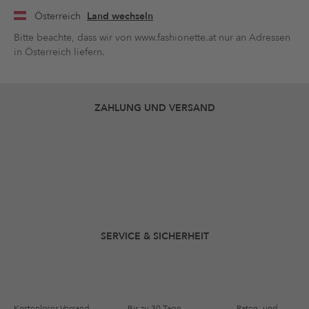
Österreich
Land wechseln
Bitte beachte, dass wir von www.fashionette.at nur an Adressen
in Österreich liefern.
ZAHLUNG UND VERSAND
SERVICE & SICHERHEIT
Kostenloser Versand
Bis zu 30 Tage
Raten- und