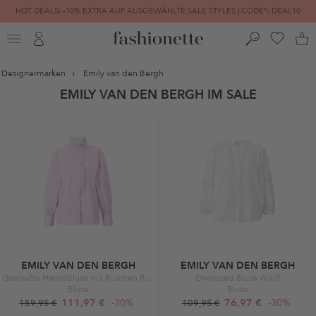
HOT DEALS: -10% EXTRA AUF AUSGEWÄHLTE SALE STYLES | CODE*: DEAL10
FINAL SALE | BIS ZU -80% REDUZIERT
Designermarken
Emily van den Bergh
EMILY VAN DEN BERGH IM SALE
EMILY VAN DEN BERGH
EMILY VAN DEN BERGH
Gestreifte Hemdbluse mit Rüschen Rosa
Oversized Bluse Weiß
Bluse
Bluse
111,97 €
-30%
76,97 €
-30%
159,95 €
109,95 €