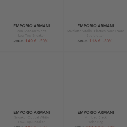
EMPORIO ARMANI
EMPORIO ARMANI
Icon Sneaker White
Stivaletto Vitello+Elastico Nero+Nero
Low-Top-Sneaker
Stiefeletten
140 €
-50%
116 €
-80%
280 €
580 €
EMPORIO ARMANI
EMPORIO ARMANI
Sneaker Optical White
Minibag Black
Low-Top-Sneaker
Hobo Bag