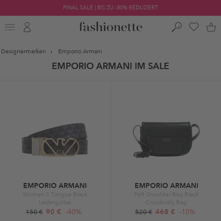
FINAL SALE | BIS ZU -80% REDUZIERT
Designermarken
Emporio Armani
EMPORIO ARMANI IM SALE
EMPORIO ARMANI
EMPORIO ARMANI
Women'S Tongue Black
P69 Shoulder Bag Black
Ledergürtel
Crossbody Bag
90 €
-40%
468 €
-10%
150 €
520 €