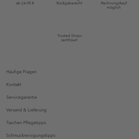
ab 24,95 €
Rückgaberecht
Rechnungskauf
*Gutschein ab Anmeldung 60 Tage einmalig anwendbar. Nicht gültig auf
möglich
die Kategorie Kleidung und Pre-Loved Artikel. Einzelne Marken und
Artikel können ausgeschlossen sein. Es gelten die in den AGB §9
festgelegten Bedingungen.
Trusted Shops
zertifiziert
Häufige Fragen
Kontakt
Servicegarantie
Versand & Lieferung
Taschen Pflegetipps
Schmuckreinigungstipps