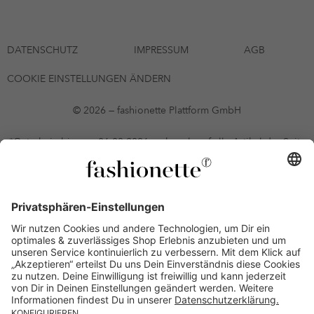
DATENSCHUTZ
IMPRESSUM
AGB
COOKIE EINSTELLUNGEN ÄNDERN
© 2026 — fashionette Plattform GmbH
*Gutschein bis zum 06.08.2026 mehrmals auf alle Artikel der Seite
fashionette.at/selected-styles anwendbar. Es gelten die in den AGB
§9 festgelegten Bedingungen.
Einzelne Marken und Artikel können ausgeschlossen sein. Bonität
vorausgesetzt, alle Preise inkl. MwSt. und ohne Versandkosten. Bei
Ratenkäufen kann die letzte Rate geringfügig abweichen. Die
Anzahl der Raten und die jeweilige Verfügbarkeit von
Zahlungsmethoden kann variieren. Die Prominenten, die
namentlich genannt oder dargestellt werden, haben keine der auf
der Website angebotenen Artikel anerkannt, empfohlen oder
befürwortet. Lieferungen sind nur an Lieferadressen in Österreich
möglich.