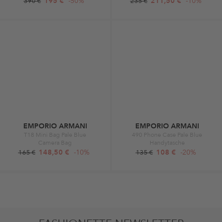
195 €
-50%
211,50 €
-10%
390 €
235 €
EMPORIO ARMANI
EMPORIO ARMANI
T18 Mini Bag Pale Blue
490 Phone Case Pale Blue
Camera Bag
Handytasche
148,50 €
-10%
108 €
-20%
165 €
135 €