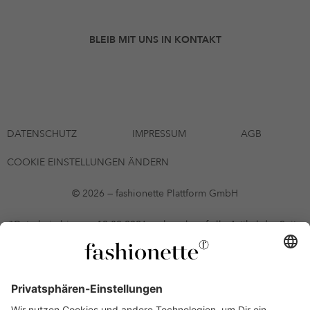
BLEIB MIT UNS IN KONTAKT
DATENSCHUTZ
IMPRESSUM
AGB
COOKIE EINSTELLUNGEN ÄNDERN
© 2026 — fashionette Plattform GmbH
*Gutschein bis zum 12.08.2026 mehrmals auf alle Artikel der Seite
fashionette.at/selected-styles anwendbar. Es gelten die in den AGB
§9 festgelegten Bedingungen.
Einzelne Marken und Artikel können ausgeschlossen sein. Bonität
vorausgesetzt, alle Preise inkl. MwSt. und ohne Versandkosten. Bei
Ratenkäufen kann die letzte Rate geringfügig abweichen. Die