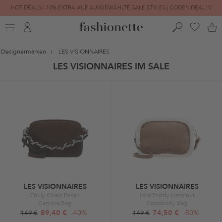
HOT DEALS: -10% EXTRA AUF AUSGEWÄHLTE SALE STYLES | CODE*: DEAL10
FINAL SALE | BIS ZU -80% REDUZIERT
Designermarken
LES VISIONNAIRES
LES VISIONNAIRES IM SALE
LES VISIONNAIRES
LES VISIONNAIRES
Emily Chain Pecan
Lola Teddy Hazelnut
Camera Bag
Crossbody Bag
89,40 €
-40%
74,50 €
-50%
149 €
149 €