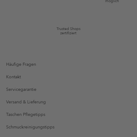
*Gutschein ab Anmeldung 60 Tage einmalig anwendbar. Nicht gültig auf
möglich
die Kategorie Kleidung und Pre-Loved Artikel. Einzelne Marken und
Artikel können ausgeschlossen sein. Es gelten die in den AGB §9
festgelegten Bedingungen.
Trusted Shops
zertifiziert
Häufige Fragen
Kontakt
Servicegarantie
Versand & Lieferung
Taschen Pflegetipps
Schmuckreinigungstipps