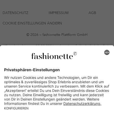
DATENSCHUTZ
IMPRESSUM
AGB
COOKIE EINSTELLUNGEN ÄNDERN
© 2026 — fashionette Plattform GmbH
*Gutschein bis zum 12.08.2026 mehrmals auf alle Artikel der Seite
fashionette.at/selected-styles anwendbar. Es gelten die in den AGB
§9 festgelegten Bedingungen.
Einzelne Marken und Artikel können ausgeschlossen sein. Bonität
vorausgesetzt, alle Preise inkl. MwSt. und ohne Versandkosten. Bei
Ratenkäufen kann die letzte Rate geringfügig abweichen. Die
Anzahl der Raten und die jeweilige Verfügbarkeit von
Zahlungsmethoden kann variieren. Die Prominenten, die
namentlich genannt oder dargestellt werden, haben keine der auf
der Website angebotenen Artikel anerkannt, empfohlen oder
befürwortet. Lieferungen sind nur an Lieferadressen in Österreich
möglich.