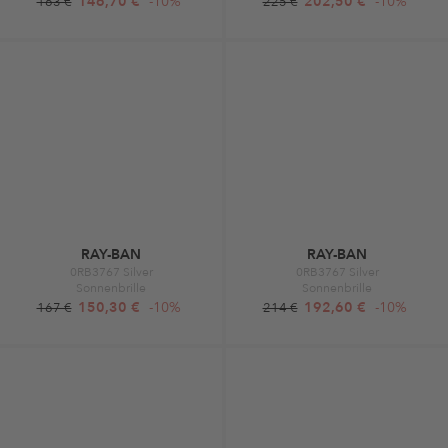
146,70 €
-10%
202,50 €
-10%
163 €
225 €
RAY-BAN
RAY-BAN
0RB3767 Silver
0RB3767 Silver
Sonnenbrille
Sonnenbrille
150,30 €
-10%
192,60 €
-10%
167 €
214 €