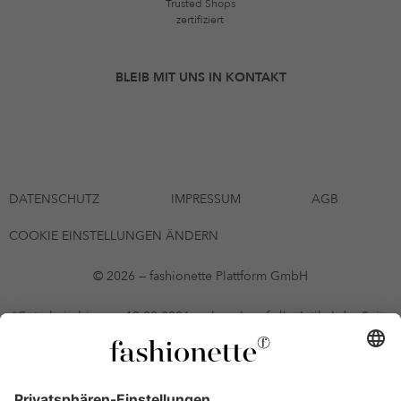
Trusted Shops
zertifiziert
BLEIB MIT UNS IN KONTAKT
DATENSCHUTZ
IMPRESSUM
AGB
COOKIE EINSTELLUNGEN ÄNDERN
© 2026 — fashionette Plattform GmbH
*Gutschein bis zum 12.08.2026 mehrmals auf alle Artikel der Seite
fashionette.at/selected-styles anwendbar. Es gelten die in den AGB
§9 festgelegten Bedingungen.
Einzelne Marken und Artikel können ausgeschlossen sein. Bonität