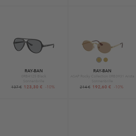
RAY-BAN
RAY-BAN
0RB4125 Black
ASAP Rocky Collection 0RB3931 Arista
Sonnenbrille
Sonnenbrille
123,30 €
-10%
192,60 €
-10%
137 €
214 €