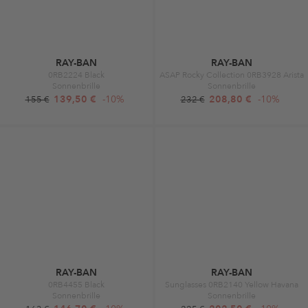
RAY-BAN
RAY-BAN
0RB2224 Black
ASAP Rocky Collection 0RB3928 Arista
Sonnenbrille
Sonnenbrille
139,50 €
-10%
208,80 €
-10%
155 €
232 €
RAY-BAN
RAY-BAN
0RB4455 Black
Sunglasses 0RB2140 Yellow Havana
Sonnenbrille
Sonnenbrille