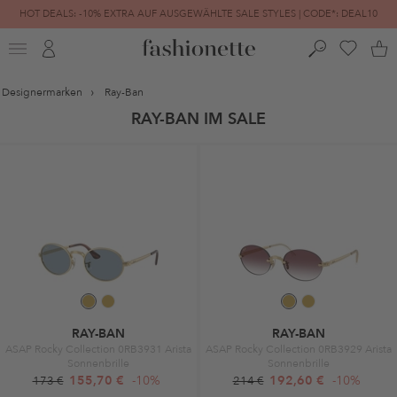
HOT DEALS: -10% EXTRA AUF AUSGEWÄHLTE SALE STYLES | CODE*: DEAL10
FINAL SALE | BIS ZU -80% REDUZIERT
Designermarken
Ray-Ban
RAY-BAN IM SALE
RAY-BAN
RAY-BAN
ASAP Rocky Collection 0RB3931 Arista
ASAP Rocky Collection 0RB3929 Arista
Sonnenbrille
Sonnenbrille
155,70 €
-10%
192,60 €
-10%
173 €
214 €