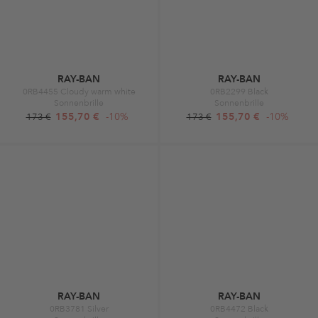
RAY-BAN
RAY-BAN
0RB4455 Cloudy warm white
0RB2299 Black
Sonnenbrille
Sonnenbrille
155,70 €
-10%
155,70 €
-10%
173 €
173 €
RAY-BAN
RAY-BAN
0RB3781 Silver
0RB4472 Black