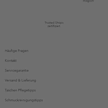
*Gutschein ab Anmeldung 60 Tage einmalig anwendbar. Nicht gültig auf
möglich
die Kategorie Kleidung und Pre-Loved Artikel. Einzelne Marken und
Artikel können ausgeschlossen sein. Es gelten die in den AGB §9
festgelegten Bedingungen.
Trusted Shops
zertifiziert
Häufige Fragen
Kontakt
Servicegarantie
Versand & Lieferung
Taschen Pflegetipps
Schmuckreinigungstipps