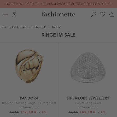
HOT DEALS: -10% EXTRA AUF AUSGEWÄHLTE SALE STYLES | CODE*: DEAL10
FINAL SALE | BIS ZU -80% REDUZIERT
Schmuck & Uhren
Schmuck
Ringe
RINGE IM SALE
PANDORA
SIF JAKOBS JEWELLERY
Rippled Stacking Rings 14k vergoldet
Capizzi Ring Silver
Statementring
Statementring
116,10 €
-10%
143,10 €
-10%
129 €
159 €