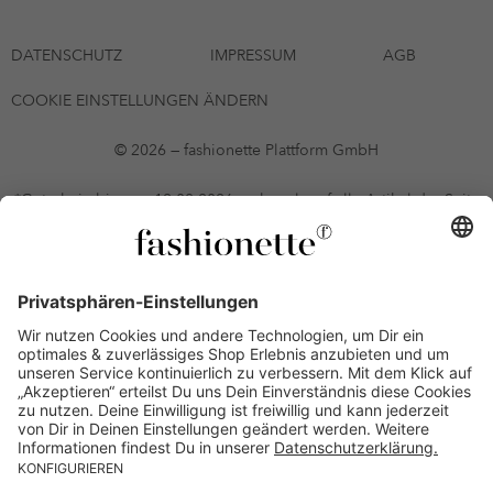
DATENSCHUTZ
IMPRESSUM
AGB
COOKIE EINSTELLUNGEN ÄNDERN
© 2026 — fashionette Plattform GmbH
*Gutschein bis zum 12.08.2026 mehrmals auf alle Artikel der Seite
fashionette.at/selected-styles anwendbar. Es gelten die in den AGB
§9 festgelegten Bedingungen.
Einzelne Marken und Artikel können ausgeschlossen sein. Bonität
vorausgesetzt, alle Preise inkl. MwSt. und ohne Versandkosten. Bei
Ratenkäufen kann die letzte Rate geringfügig abweichen. Die
Anzahl der Raten und die jeweilige Verfügbarkeit von
Zahlungsmethoden kann variieren. Die Prominenten, die
namentlich genannt oder dargestellt werden, haben keine der auf
der Website angebotenen Artikel anerkannt, empfohlen oder
befürwortet. Lieferungen sind nur an Lieferadressen in Österreich
möglich.