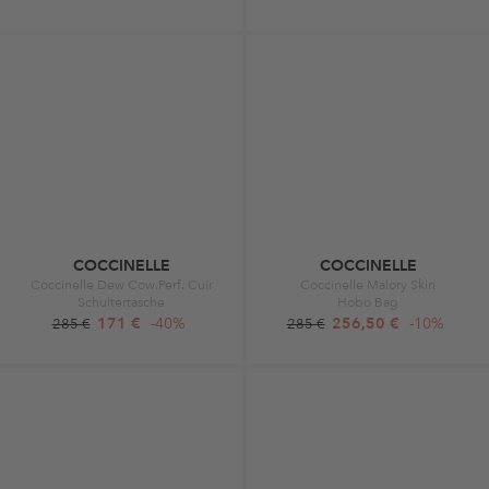
COCCINELLE
COCCINELLE
Coccinelle Dew Cow.Perf. Cuir
Coccinelle Malory Skin
Schultertasche
Hobo Bag
171 €
-40%
256,50 €
-10%
285 €
285 €