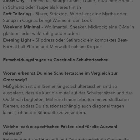
Smart City
– Trenchcoat, straight Jeans, Loafer; dazu eine Arlettis
in Schwarz oder Taupe als klares Finish
Soft Tailoring
– Blazer, Stricktop, Wide-Leg; eine Myrtha oder
Sunup in Cognac bringt Wärme in den Look
Weekend Minimal
– Wollmantel, Sneaker, Midirock; eine C-Me in
glattem Leder wirkt ruhig und modern
Evening Light
– Slipdress oder Satinrock; ein kompaktes Beat-
Format hält Phone und Miniwallet nah am Körper
Entscheidungsfragen zu Coccinelle Schultertaschen
Woran erkennst Du eine Schultertasche im Vergleich zur
Crossbody?
Maßgeblich ist die Riemenlänge: Schultertaschen sind so
ausgelegt, dass sie kurz bis mittel auf der Schulter sitzen und das
Outfit nah begleiten. Mehrere Linien arbeiten mit verstellbaren
Riemen, sodass Du situationsabhängig auch diagonal tragen
kannst, ohne die Silhouette zu verändern.
Welche markenspezifischen Fakten sind für die Auswahl
relevant?
Entscheidend sind Herkunft und Designhandschrift: Coccinelle