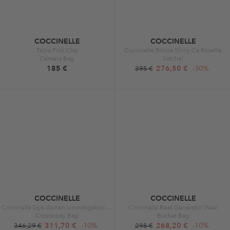
COCCINELLE
COCCINELLE
Tebe Pink Clay
Coccinelle Binxie Shiny Ca Rosette
Camera Bag
Satchel
185 €
276,50 €
-30%
395 €
COCCINELLE
COCCINELLE
Coccinelle Liya damen Umhängetasche Schwarz E1MD01 Schwarz
Coccinelle Beat Generatio Steel
Crossbody Bag
Bucket Bag
311,70 €
-10%
268,20 €
-10%
346,29 €
298 €