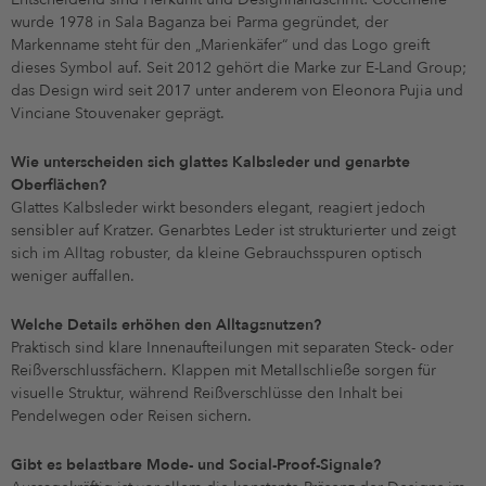
wurde 1978 in Sala Baganza bei Parma gegründet, der
Markenname steht für den „Marienkäfer“ und das Logo greift
dieses Symbol auf. Seit 2012 gehört die Marke zur E-Land Group;
das Design wird seit 2017 unter anderem von Eleonora Pujia und
Vinciane Stouvenaker geprägt.
Wie unterscheiden sich glattes Kalbsleder und genarbte
Oberflächen?
Glattes Kalbsleder wirkt besonders elegant, reagiert jedoch
sensibler auf Kratzer. Genarbtes Leder ist strukturierter und zeigt
sich im Alltag robuster, da kleine Gebrauchsspuren optisch
weniger auffallen.
Welche Details erhöhen den Alltagsnutzen?
Praktisch sind klare Innenaufteilungen mit separaten Steck- oder
Reißverschlussfächern. Klappen mit Metallschließe sorgen für
visuelle Struktur, während Reißverschlüsse den Inhalt bei
Pendelwegen oder Reisen sichern.
Gibt es belastbare Mode- und Social-Proof-Signale?