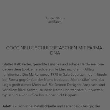
Artikel können ausgeschlossen sein. Es gelten die in den AGB §9
festgelegten Bedingungen.
Trusted Shops
zertifiziert
COCCINELLE SCHULTERTASCHEN MIT PARMA-
DNA
Glattes Kalbsleder, genarbte Finishes und ruhige Hardware-Töne
geben dem Look eine aufgeräumte Eleganz, die im Alltag
funktioniert. Die Marke wurde 1978 in Sala Baganza in den Hügeln
bei Parma gegründet; der Name bedeutet „Marienkäfer“ und das
Logo greift dieses Motiv auf. Für Deinen Designer-Anspruch sind
vor allem klare Kanten, saubere Nähte und tragbare Silhouetten
typisch, die von Office bis Dinner nicht kippen.
Arlettis
– ikonische Metallschließe und Faltenbalg-Design; der