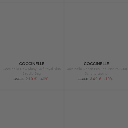
COCCINELLE
COCCINELLE
Coccinelle Dew Shiny Calf Royal Blue
Coccinelle Dorian Eco She. Natural/Cuir
Saddle Bag
Schultertasche
210 €
-40%
342 €
-10%
350 €
380 €