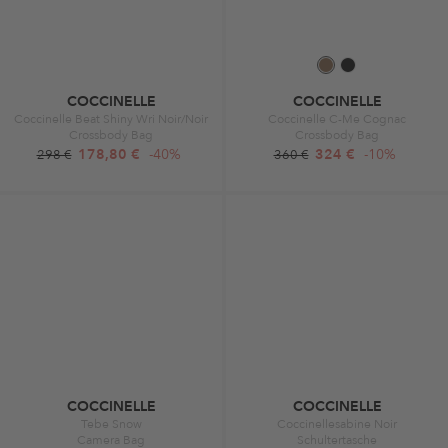
COCCINELLE
COCCINELLE
Coccinelle Beat Shiny Wri Noir/Noir
Coccinelle C-Me Cognac
Crossbody Bag
Crossbody Bag
178,80 €
-40%
324 €
-10%
298 €
360 €
COCCINELLE
COCCINELLE
Tebe Snow
Coccinellesabine Noir
Camera Bag
Schultertasche