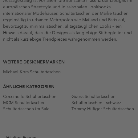
Aussagekräftig ist vor allem die konstante Präsenz der Designs im
europäischen Streetstyle und in saisonalen Lookbooks
internationaler Modehäuser. Schultertaschen der Marke tauchen
regelmäßig in urbanen Metropolen wie Mailand und Paris auf,
bevorzugt zu minimalistischen, alltagstauglichen Looks – ein
Hinweis darauf, dass die Designs als langlebige Stilbegleiter und
nicht als kurzlebige Trendpieces wahrgenommen werden.
WEITERE DESIGNERMARKEN
Michael Kors Schultertaschen
ÄHNLICHE KATEGORIEN
Coccinelle Schultertaschen
Guess Schultertaschen
MCM Schultertaschen
Schultertaschen - schwarz
Schultertaschen im Sale
Tommy Hilfiger Schultertaschen
Häufige Fragen