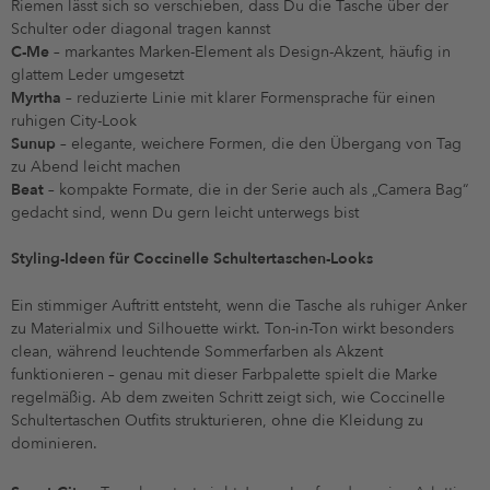
Riemen lässt sich so verschieben, dass Du die Tasche über der
Schulter oder diagonal tragen kannst
C-Me
– markantes Marken-Element als Design-Akzent, häufig in
glattem Leder umgesetzt
Myrtha
– reduzierte Linie mit klarer Formensprache für einen
ruhigen City-Look
Sunup
– elegante, weichere Formen, die den Übergang von Tag
zu Abend leicht machen
Beat
– kompakte Formate, die in der Serie auch als „Camera Bag“
gedacht sind, wenn Du gern leicht unterwegs bist
Styling-Ideen für Coccinelle Schultertaschen-Looks
Ein stimmiger Auftritt entsteht, wenn die Tasche als ruhiger Anker
zu Materialmix und Silhouette wirkt. Ton-in-Ton wirkt besonders
clean, während leuchtende Sommerfarben als Akzent
funktionieren – genau mit dieser Farbpalette spielt die Marke
regelmäßig. Ab dem zweiten Schritt zeigt sich, wie Coccinelle
Schultertaschen Outfits strukturieren, ohne die Kleidung zu
dominieren.