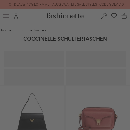
HOT DEALS: -10% EXTRA AUF AUSGEWÄHLTE SALE STYLES | CODE*: DEAL10
FINAL SALE | BIS ZU -80% REDUZIERT
Taschen
Schultertaschen
COCCINELLE SCHULTERTASCHEN