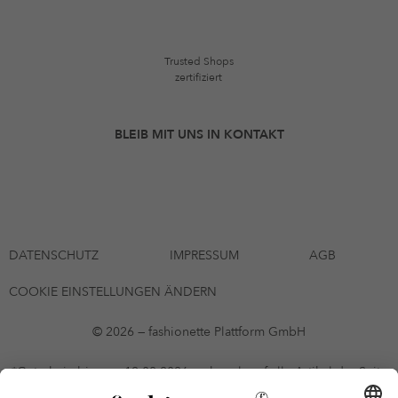
Trusted Shops
zertifiziert
BLEIB MIT UNS IN KONTAKT
DATENSCHUTZ
IMPRESSUM
AGB
COOKIE EINSTELLUNGEN ÄNDERN
© 2026 — fashionette Plattform GmbH
*Gutschein bis zum 12.08.2026 mehrmals auf alle Artikel der Seite
fashionette.at/selected-styles anwendbar. Es gelten die in den AGB