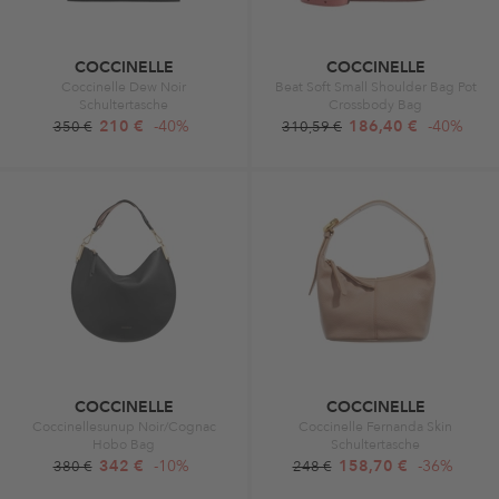
COCCINELLE
COCCINELLE
Coccinelle Dew Noir
Beat Soft Small Shoulder Bag Pot
Schultertasche
Crossbody Bag
210 €
-40%
186,40 €
-40%
350 €
310,59 €
COCCINELLE
COCCINELLE
Coccinellesunup Noir/Cognac
Coccinelle Fernanda Skin
Hobo Bag
Schultertasche
342 €
-10%
158,70 €
-36%
380 €
248 €