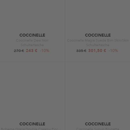
COCCINELLE
COCCINELLE
Coccinelle Dew Noir
Coccinelle Magie Suede Bim Skin/Skin
Schultertasche
Schultertasche
243 €
-10%
301,50 €
-10%
270 €
335 €
COCCINELLE
COCCINELLE
Boheme Grana Double Creamy Pin/Cola
Coccinelle Sunup Brunette