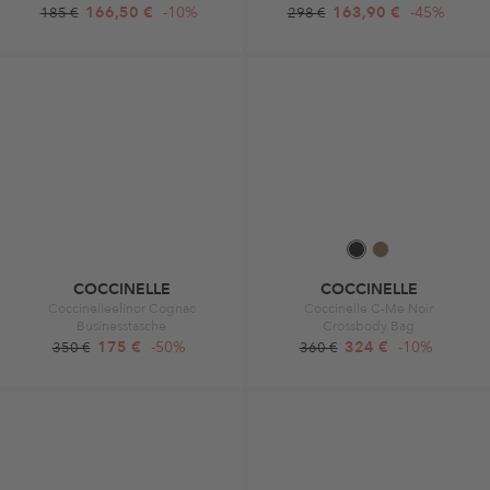
166,50 €
-10%
163,90 €
-45%
185 €
298 €
COCCINELLE
COCCINELLE
Coccinelleelinor Cognac
Coccinelle C-Me Noir
Businesstasche
Crossbody Bag
175 €
-50%
324 €
-10%
350 €
360 €