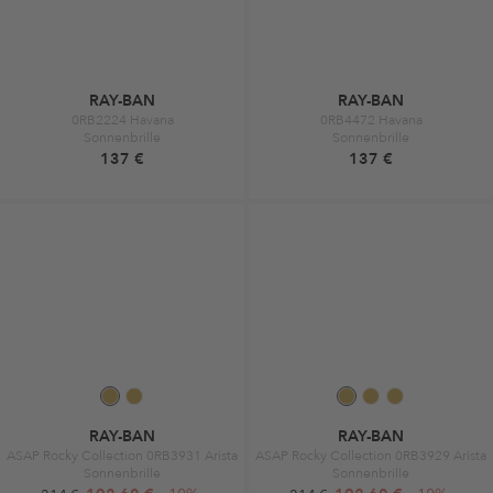
RAY-BAN
RAY-BAN
0RB2224 Havana
0RB4472 Havana
Sonnenbrille
Sonnenbrille
137 €
137 €
RAY-BAN
RAY-BAN
ASAP Rocky Collection 0RB3931 Arista
ASAP Rocky Collection 0RB3929 Arista
Sonnenbrille
Sonnenbrille