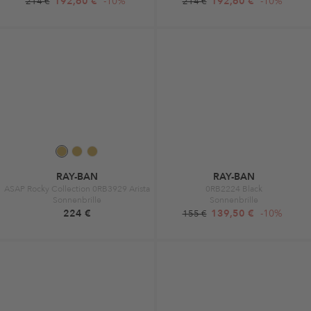
192,60 €
-10%
192,60 €
-10%
214 €
214 €
RAY-BAN
RAY-BAN
ASAP Rocky Collection 0RB3929 Arista
0RB2224 Black
Sonnenbrille
Sonnenbrille
224 €
139,50 €
-10%
155 €