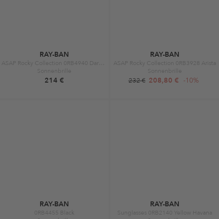
RAY-BAN
RAY-BAN
ASAP Rocky Collection 0RB4940 Dark brown
ASAP Rocky Collection 0RB3928 Arista
Sonnenbrille
Sonnenbrille
214 €
208,80 €
-10%
232 €
RAY-BAN
RAY-BAN
0RB4455 Black
Sunglasses 0RB2140 Yellow Havana