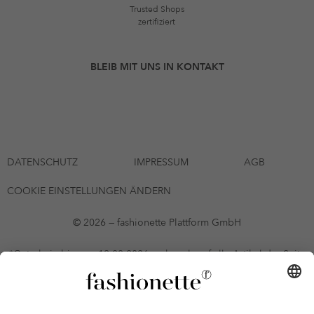
Trusted Shops
zertifiziert
BLEIB MIT UNS IN KONTAKT
DATENSCHUTZ
IMPRESSUM
AGB
COOKIE EINSTELLUNGEN ÄNDERN
© 2026 — fashionette Plattform GmbH
*Gutschein bis zum 12.08.2026 mehrmals auf alle Artikel der Seite
fashionette.at/selected-styles anwendbar. Es gelten die in den AGB
§9 festgelegten Bedingungen.
Einzelne Marken und Artikel können ausgeschlossen sein. Bonität