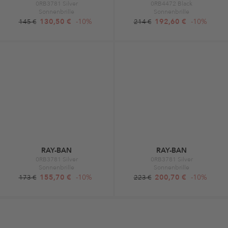
0RB3781 Silver
0RB4472 Black
Sonnenbrille
Sonnenbrille
130,50 €
-10%
192,60 €
-10%
145 €
214 €
RAY-BAN
RAY-BAN
0RB3781 Silver
0RB3781 Silver
Sonnenbrille
Sonnenbrille
155,70 €
-10%
200,70 €
-10%
173 €
223 €