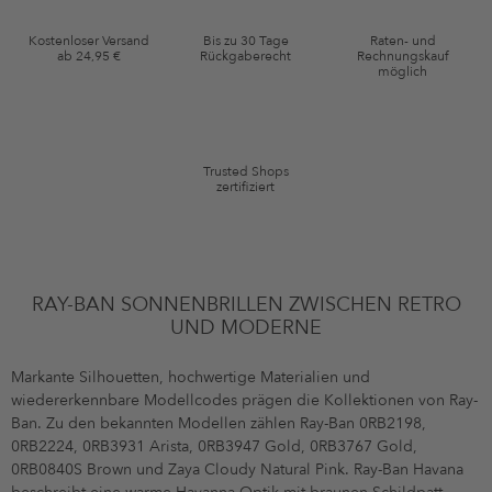
Gutscheinkonditionen
Kostenloser Versand
Bis zu 30 Tage
Raten- und
ab 24,95 €
Rückgaberecht
Rechnungskauf
*Gutschein ab Anmeldung 60 Tage einmalig anwendbar. Nicht gültig auf
möglich
die Kategorie Kleidung und Pre-Loved Artikel. Einzelne Marken und
Artikel können ausgeschlossen sein. Es gelten die in den AGB §9
festgelegten Bedingungen.
Trusted Shops
zertifiziert
RAY-BAN SONNENBRILLEN ZWISCHEN RETRO
UND MODERNE
Markante Silhouetten, hochwertige Materialien und
wiedererkennbare Modellcodes prägen die Kollektionen von Ray-
Ban. Zu den bekannten Modellen zählen Ray-Ban 0RB2198,
0RB2224, 0RB3931 Arista, 0RB3947 Gold, 0RB3767 Gold,
0RB0840S Brown und Zaya Cloudy Natural Pink. Ray-Ban Havana