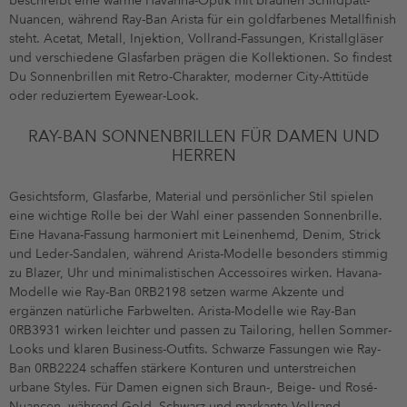
beschreibt eine warme Havanna-Optik mit braunen Schildpatt-
Nuancen, während Ray-Ban Arista für ein goldfarbenes Metallfinish
steht. Acetat, Metall, Injektion, Vollrand-Fassungen, Kristallgläser
und verschiedene Glasfarben prägen die Kollektionen. So findest
Du Sonnenbrillen mit Retro-Charakter, moderner City-Attitüde
oder reduziertem Eyewear-Look.
RAY-BAN SONNENBRILLEN FÜR DAMEN UND
HERREN
Gesichtsform, Glasfarbe, Material und persönlicher Stil spielen
eine wichtige Rolle bei der Wahl einer passenden Sonnenbrille.
Eine Havana-Fassung harmoniert mit Leinenhemd, Denim, Strick
und Leder-Sandalen, während Arista-Modelle besonders stimmig
zu Blazer, Uhr und minimalistischen Accessoires wirken. Havana-
Modelle wie Ray-Ban 0RB2198 setzen warme Akzente und
ergänzen natürliche Farbwelten. Arista-Modelle wie Ray-Ban
0RB3931 wirken leichter und passen zu Tailoring, hellen Sommer-
Looks und klaren Business-Outfits. Schwarze Fassungen wie Ray-
Ban 0RB2224 schaffen stärkere Konturen und unterstreichen
urbane Styles. Für Damen eignen sich Braun-, Beige- und Rosé-
Nuancen, während Gold, Schwarz und markante Vollrand-