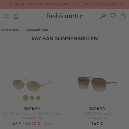
HOT DEALS: -10% EXTRA AUF AUSGEWÄHLTE SALE STYLES | CODE*: DEAL10
FINAL SALE | BIS ZU -80% REDUZIERT
Accessoires
Sonnenbrillen
RAY-BAN SONNENBRILLEN
RAY-BAN
RAY-BAN
ASAP Rocky Collection 0RB3929 Arista
0RB2198 Havana
Sonnenbrille
Sonnenbrille
146,70 €
-10%
167 €
163 €