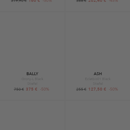
160 €
-50%
202,40 €
-45%
319,90 €
368 €
BALLY
ASH
Grony-L Black
Eclatbis01 Black
Stiefel
Stiefel
375 €
-50%
127,50 €
-50%
750 €
255 €