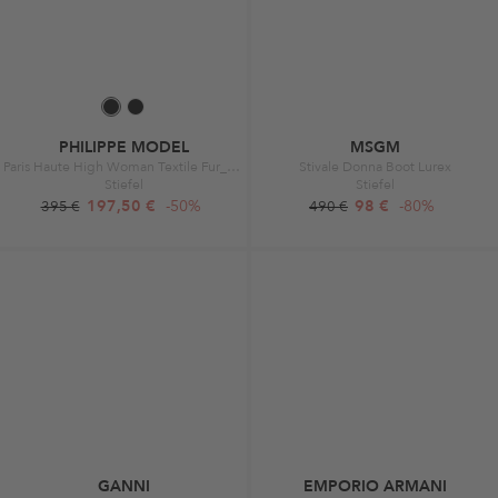
PHILIPPE MODEL
MSGM
Paris Haute High Woman Textile Fur_Noir Noir
Stivale Donna Boot Lurex
Stiefel
Stiefel
197,50 €
-50%
98 €
-80%
395 €
490 €
GANNI
EMPORIO ARMANI