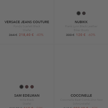
VERSACE JEANS COUTURE
NUBIKK
Fondo Scarlett Black
Frank Lynn Black Leather
Stiefel
Biker Boots
218,40 €
-40%
120 €
-60%
364 €
300 €
SAM EDELMAN
COCCINELLE
Milla Black
Coccinelle Beat Comb.Shin Noir
Stiefel
Schnürstiefel