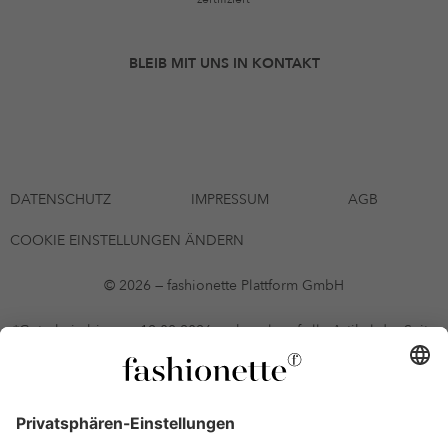
BLEIB MIT UNS IN KONTAKT
DATENSCHUTZ
IMPRESSUM
AGB
COOKIE EINSTELLUNGEN ÄNDERN
© 2026 — fashionette Plattform GmbH
*Gutschein bis zum 12.08.2026 mehrmals auf alle Artikel der Seite
fashionette.at/selected-styles anwendbar. Es gelten die in den AGB
§9 festgelegten Bedingungen.
Einzelne Marken und Artikel können ausgeschlossen sein. Bonität
vorausgesetzt, alle Preise inkl. MwSt. und ohne Versandkosten. Bei