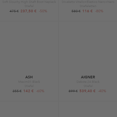
Soft Slouchy High Shaft Boot Naplack
Stivaletto Vitello+Elastico Nero+Nero
Stiefel
Stiefeletten
237,50 €
-50%
116 €
-80%
475 €
580 €
ASH
AIGNER
Maxim01 Black
Dakota 2A Black
Stiefel
Stiefel
142 €
-60%
539,40 €
-40%
355 €
899 €