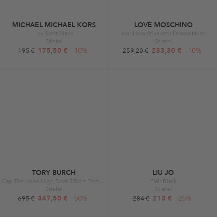
MICHAEL MICHAEL KORS
LOVE MOSCHINO
Lex Boot Black
Her Love Stivaletto Donna Nero
Stiefel
Stiefel
175,50 €
-10%
233,30 €
-10%
195 €
259,20 €
TORY BURCH
LIU JO
Cap-Toe Knee High Boot 55Mm Perfect Black
Flair Black
Stiefel
Stiefel
347,50 €
-50%
213 €
-25%
695 €
284 €