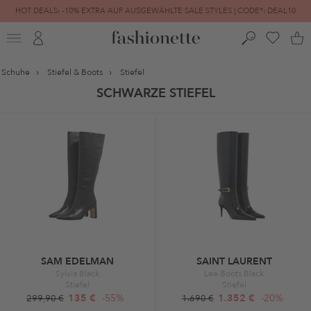
HOT DEALS: -10% EXTRA AUF AUSGEWÄHLTE SALE STYLES | CODE*: DEAL10
FINAL SALE | BIS ZU -80% REDUZIERT
Schuhe
Stiefel & Boots
Stiefel
SCHWARZE STIEFEL
SAM EDELMAN
SAINT LAURENT
Sylvia Black
Lee Boots Black
Stiefel
Stiefel
135 €
-55%
1.352 €
-20%
299,90 €
1.690 €