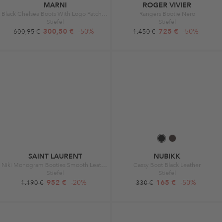
MARNI
ROGER VIVIER
Black Chelsea Boots With Logo Patch In Leather Black
Rangers Bootie Nero
Stiefel
Stiefel
300,50 €
-50%
725 €
-50%
600,95 €
1.450 €
SAINT LAURENT
NUBIKK
Niki Monogram Booties Smooth Leather Black
Cassy Boot Black Leather
Stiefel
Stiefel
952 €
-20%
165 €
-50%
1.190 €
330 €