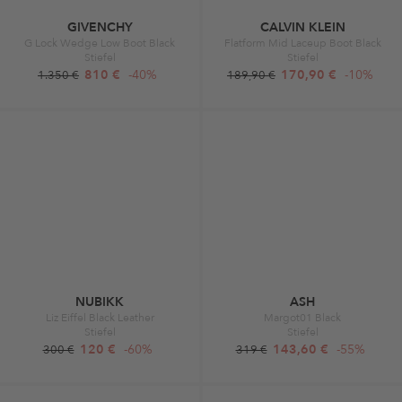
GIVENCHY
CALVIN KLEIN
G Lock Wedge Low Boot Black
Flatform Mid Laceup Boot Black
Stiefel
Stiefel
810 €
-40%
170,90 €
-10%
1.350 €
189,90 €
NUBIKK
ASH
Liz Eiffel Black Leather
Margot01 Black
Stiefel
Stiefel
120 €
-60%
143,60 €
-55%
300 €
319 €