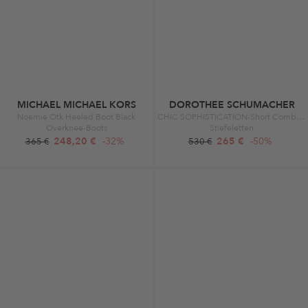
MICHAEL MICHAEL KORS
DOROTHEE SCHUMACHER
Noemie Otk Heeled Boot Black
CHIC SOPHISTICATION-Short Comb pure black
Overknee-Boots
Stiefeletten
248,20 €
-32%
265 €
-50%
365 €
530 €