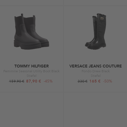
TOMMY HILFIGER
VERSACE JEANS COUTURE
Feminine Seasonal Utility Boot Black
Fondo Drew Black
Stiefel
Stiefel
87,90 €
-45%
165 €
-50%
159,90 €
330 €