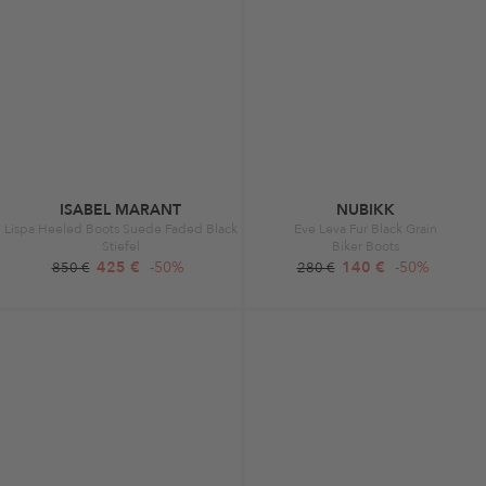
ISABEL MARANT
NUBIKK
Lispa Heeled Boots Suede Faded Black
Eve Leva Fur Black Grain
Stiefel
Biker Boots
425 €
-50%
140 €
-50%
850 €
280 €