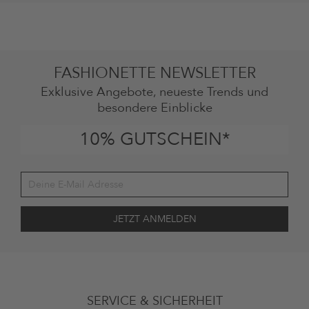
FASHIONETTE NEWSLETTER
Exklusive Angebote, neueste Trends und
besondere Einblicke
10% GUTSCHEIN*
Deine Einwilligung
Ich stimme zu, dass die The Platform Group AG meine persönlichen
SERVICE & SICHERHEIT
Daten gemäß den
Datenschutzbestimmungen
zum Zwecke der