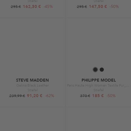
Stiefel
Stiefel
162,30 €
-45%
147,50 €
-50%
295 €
295 €
STEVE MADDEN
PHILIPPE MODEL
Gelina Black Leather
Paris Haute High Woman Textile Fur_Boue Noir
Stiefel
Stiefel
91,20 €
-62%
185 €
-50%
239,99 €
370 €