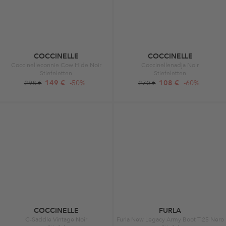
COCCINELLE
COCCINELLE
Coccinelleconnie Cow Hide Noir
Coccinellenadja Noir
Stiefeletten
Stiefeletten
149 €
-50%
108 €
-60%
298 €
270 €
COCCINELLE
FURLA
C-Saddle Vintage Noir
Furla New Legacy Army Boot T.25 Nero