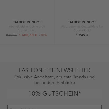
TALBOT RUNHOF
TALBOT RUNHOF
Abendkleid in A-Linie grün
Figurbetontes Cocktailkleid lila
A-Linien-Kleid
Cocktailkleid
1.608,60 €
-30%
1.249 €
2.298 €
FASHIONETTE NEWSLETTER
Exklusive Angebote, neueste Trends und
besondere Einblicke
10% GUTSCHEIN*