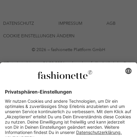
DATENSCHUTZ
IMPRESSUM
AGB
COOKIE EINSTELLUNGEN ÄNDERN
© 2026 — fashionette Plattform GmbH
*Gutschein bis zum 06.08.2026 mehrmals auf alle Artikel der Seite
fashionette.at/selected-styles anwendbar. Es gelten die in den AGB
§9 festgelegten Bedingungen.
Einzelne Marken und Artikel können ausgeschlossen sein. Bonität
vorausgesetzt, alle Preise inkl. MwSt. und ohne Versandkosten. Bei
Ratenkäufen kann die letzte Rate geringfügig abweichen. Die
Anzahl der Raten und die jeweilige Verfügbarkeit von
Zahlungsmethoden kann variieren. Die Prominenten, die
namentlich genannt oder dargestellt werden, haben keine der auf
der Website angebotenen Artikel anerkannt, empfohlen oder
befürwortet. Lieferungen sind nur an Lieferadressen in Österreich