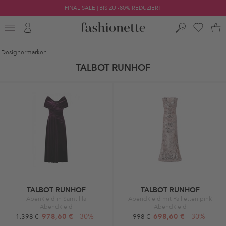
FINAL SALE | BIS ZU -80% REDUZIERT
Designermarken
TALBOT RUNHOF
TALBOT RUNHOF
TALBOT RUNHOF
Abenkleid in Samt lila
Abendkleid mit Pailletten pink
Abendkleid
Abendkleid
978,60 €
-30%
698,60 €
-30%
1.398 €
998 €