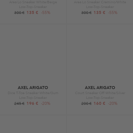
Area Lo Sneaker White/Beige
Area Lo Sneaker Cremino/White
Low-Top-Sneaker
Low-Top-Sneaker
135 €
-55%
135 €
-55%
300 €
300 €
AXEL ARIGATO
AXEL ARIGATO
Dice T-Toe Sneaker White/Gum
Court Sneaker Off White/Silver
Low-Top-Sneaker
Low-Top-Sneaker
196 €
-20%
160 €
-20%
245 €
200 €