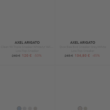
AXEL ARIGATO
AXEL ARIGATO
Clean 90 Triple Sneaker White/Lt Yellow
Dice Bee Bird Sneaker Grey/White
Low-Top-Sneaker
Low-Top-Sneaker
120 €
-50%
134,80 €
-45%
240 €
245 €