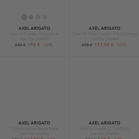
AXEL ARIGATO
AXEL ARIGATO
Dice Lo Sneaker White/Silver
Clean 90 Triple Sneaker White/Orange
Low-Top-Sneaker
Low-Top-Sneaker
196 €
-20%
117,50 €
-50%
245 €
235 €
AXEL ARIGATO
AXEL ARIGATO
Sphere Runner Beige/Black
Area Lo Sneaker Lt Pink/Multi
Low-Top-Sneaker
Low-Top-Sneaker