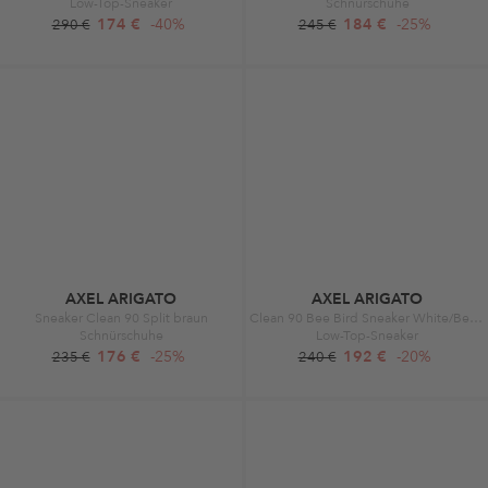
Low-Top-Sneaker
Schnürschuhe
174 €
-40%
184 €
-25%
290 €
245 €
AXEL ARIGATO
AXEL ARIGATO
Sneaker Clean 90 Split braun
Clean 90 Bee Bird Sneaker White/Beige
Schnürschuhe
Low-Top-Sneaker
176 €
-25%
192 €
-20%
235 €
240 €