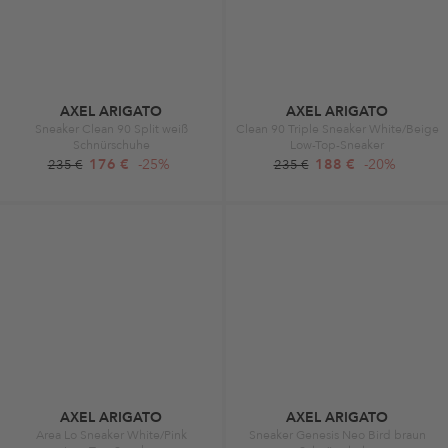
AXEL ARIGATO
AXEL ARIGATO
Sneaker Clean 90 Split weiß
Clean 90 Triple Sneaker White/Beige
Schnürschuhe
Low-Top-Sneaker
176 €
-25%
188 €
-20%
235 €
235 €
AXEL ARIGATO
AXEL ARIGATO
Area Lo Sneaker White/Pink
Sneaker Genesis Neo Bird braun