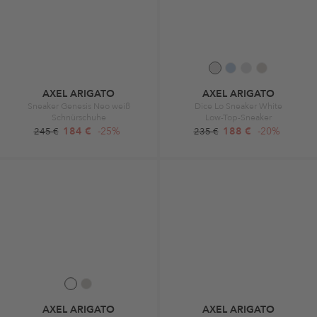
AXEL ARIGATO
AXEL ARIGATO
Sneaker Genesis Neo weiß
Dice Lo Sneaker White
Schnürschuhe
Low-Top-Sneaker
184 €
-25%
188 €
-20%
245 €
235 €
AXEL ARIGATO
AXEL ARIGATO