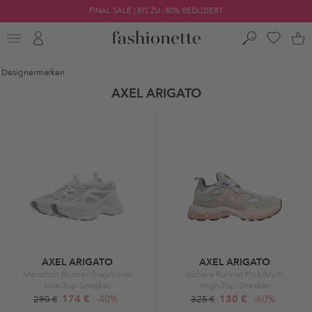
FINAL SALE | BIS ZU -80% REDUZIERT
Designermarken
AXEL ARIGATO
AXEL ARIGATO
AXEL ARIGATO
Marathon Runner Grey/Silver
Sphere Runner Pink/Multi
Low-Top-Sneaker
High-Top-Sneaker
174 €
-40%
130 €
-60%
290 €
325 €