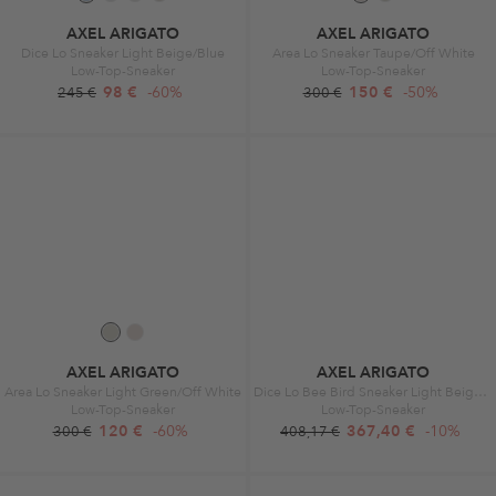
AXEL ARIGATO
AXEL ARIGATO
Dice Lo Sneaker Light Beige/Blue
Area Lo Sneaker Taupe/Off White
Low-Top-Sneaker
Low-Top-Sneaker
98 €
-60%
150 €
-50%
245 €
300 €
AXEL ARIGATO
AXEL ARIGATO
Area Lo Sneaker Light Green/Off White
Dice Lo Bee Bird Sneaker Light Beige/Dark Burgundy
Low-Top-Sneaker
Low-Top-Sneaker
120 €
-60%
367,40 €
-10%
300 €
408,17 €