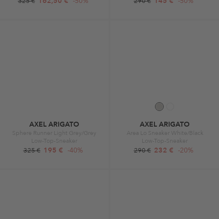
162,50 €
-50%
145 €
-50%
325 €
290 €
AXEL ARIGATO
AXEL ARIGATO
Sphere Runner Light Grey/Grey
Area Lo Sneaker White/Black
Low-Top-Sneaker
Low-Top-Sneaker
195 €
-40%
232 €
-20%
325 €
290 €