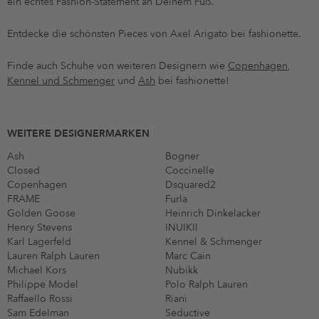
ein echtes Fashion-Statement an Deinem Fuß.
Entdecke die schönsten Pieces von Axel Arigato bei fashionette.
Finde auch Schuhe von weiteren Designern wie
Copenhagen
,
Kennel und Schmenger
und
Ash
bei fashionette!
WEITERE DESIGNERMARKEN
Ash
Bogner
Closed
Coccinelle
Copenhagen
Dsquared2
FRAME
Furla
Golden Goose
Heinrich Dinkelacker
Henry Stevens
INUIKII
Karl Lagerfeld
Kennel & Schmenger
Lauren Ralph Lauren
Marc Cain
Michael Kors
Nubikk
Philippe Model
Polo Ralph Lauren
Raffaello Rossi
Riani
Sam Edelman
Seductive