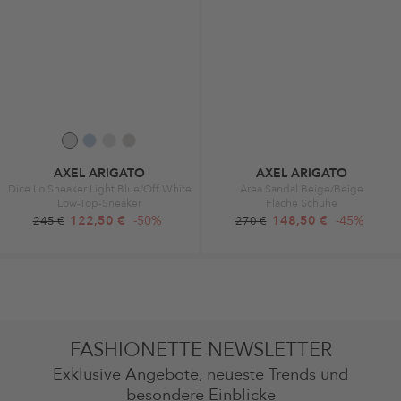
AXEL ARIGATO
AXEL ARIGATO
Dice Lo Sneaker Light Blue/Off White
Area Sandal Beige/Beige
Low-Top-Sneaker
Flache Schuhe
122,50 €
-50%
148,50 €
-45%
245 €
270 €
FASHIONETTE NEWSLETTER
Exklusive Angebote, neueste Trends und
besondere Einblicke