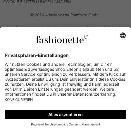
COOKIE EINSTELLUNGEN ÄNDERN
© 2026 — fashionette Plattform GmbH
*Gutschein bis zum 06.08.2026 mehrmals auf alle Artikel der Seite
fashionette.at/selected-styles anwendbar. Es gelten die in den AGB
§9 festgelegten Bedingungen.
Einzelne Marken und Artikel können ausgeschlossen sein. Bonität
vorausgesetzt, alle Preise inkl. MwSt. und ohne Versandkosten. Bei
Ratenkäufen kann die letzte Rate geringfügig abweichen. Die
Anzahl der Raten und die jeweilige Verfügbarkeit von
Zahlungsmethoden kann variieren. Die Prominenten, die
namentlich genannt oder dargestellt werden, haben keine der auf
der Website angebotenen Artikel anerkannt, empfohlen oder
befürwortet. Lieferungen sind nur an Lieferadressen in Österreich
möglich.
Alle sales