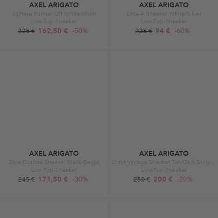
AXEL ARIGATO
AXEL ARIGATO
Sphere Runner Off White/Multi
Dice-A Sneaker White/Silver
Low-Top-Sneaker
Low-Top-Sneaker
162,50 €
-50%
94 €
-60%
325 €
235 €
AXEL ARIGATO
AXEL ARIGATO
Dice Double Sneaker Black/Beige
Orbit Vintage Sneaker Tan/Dark Burgundy
Low-Top-Sneaker
Low-Top-Sneaker
171,50 €
-30%
200 €
-20%
245 €
250 €