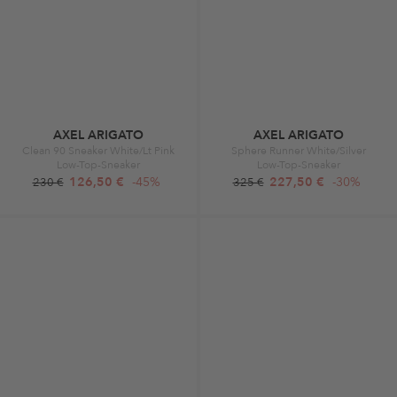
AXEL ARIGATO
AXEL ARIGATO
Clean 90 Sneaker White/Lt Pink
Sphere Runner White/Silver
Low-Top-Sneaker
Low-Top-Sneaker
126,50 €
-45%
227,50 €
-30%
230 €
325 €