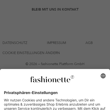
BLEIB MIT UNS IN KONTAKT
DATENSCHUTZ
IMPRESSUM
AGB
COOKIE EINSTELLUNGEN ÄNDERN
© 2026 — fashionette Plattform GmbH
*Gutschein bis zum 12.08.2026 mehrmals auf alle Artikel der Seite
fashionette.at/selected-styles anwendbar. Es gelten die in den AGB
§9 festgelegten Bedingungen.
Einzelne Marken und Artikel können ausgeschlossen sein. Bonität
vorausgesetzt, alle Preise inkl. MwSt. und ohne Versandkosten. Bei
Ratenkäufen kann die letzte Rate geringfügig abweichen. Die
Anzahl der Raten und die jeweilige Verfügbarkeit von