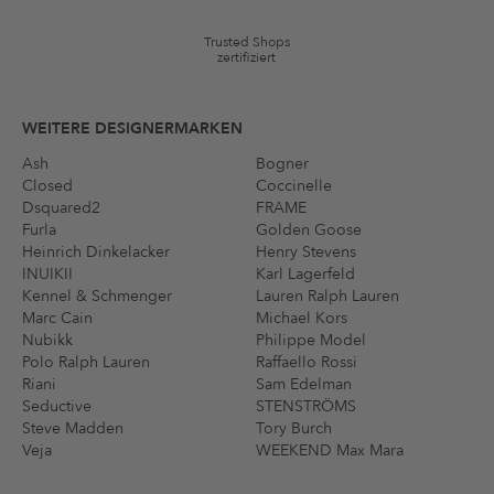
festgelegten Bedingungen.
Trusted Shops
zertifiziert
WEITERE DESIGNERMARKEN
Ash
Bogner
Closed
Coccinelle
Dsquared2
FRAME
Furla
Golden Goose
Heinrich Dinkelacker
Henry Stevens
INUIKII
Karl Lagerfeld
Kennel & Schmenger
Lauren Ralph Lauren
Marc Cain
Michael Kors
Nubikk
Philippe Model
Polo Ralph Lauren
Raffaello Rossi
Riani
Sam Edelman
Seductive
STENSTRÖMS
Steve Madden
Tory Burch
Veja
WEEKEND Max Mara