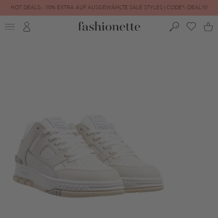
HOT DEALS: -10% EXTRA AUF AUSGEWÄHLTE SALE STYLES | CODE*: DEAL10
FINAL SALE | BIS ZU -80% REDUZIERT