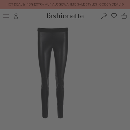
HOT DEALS: -10% EXTRA AUF AUSGEWÄHLTE SALE STYLES | CODE*: DEAL10
FINAL SALE | BIS ZU -80% REDUZIERT