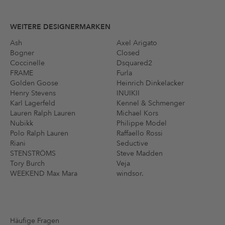
WEITERE DESIGNERMARKEN
Ash
Axel Arigato
Bogner
Closed
Coccinelle
Dsquared2
FRAME
Furla
Golden Goose
Heinrich Dinkelacker
Henry Stevens
INUIKII
Karl Lagerfeld
Kennel & Schmenger
Lauren Ralph Lauren
Michael Kors
Nubikk
Philippe Model
Polo Ralph Lauren
Raffaello Rossi
Riani
Seductive
STENSTRÖMS
Steve Madden
Tory Burch
Veja
WEEKEND Max Mara
windsor.
Häufige Fragen