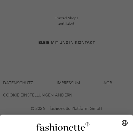
Trusted Shops
zertifiziert
BLEIB MIT UNS IN KONTAKT
DATENSCHUTZ
IMPRESSUM
AGB
COOKIE EINSTELLUNGEN ÄNDERN
© 2026 — fashionette Plattform GmbH
*Gutschein bis zum 12.08.2026 mehrmals auf alle Artikel der Seite
fashionette.at/selected-styles anwendbar. Es gelten die in den AGB