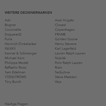
WEITERE DESIGNERMARKEN
Ash
Axel Arigato
Bogner
Closed
Coccinelle
Copenhagen
Dsquared2
FRAME
Furla
Golden Goose
Heinrich Dinkelacker
Henry Stevens
INUIKII
Karl Lagerfeld
Kennel & Schmenger
Lauren Ralph Lauren
Michael Kors
Nubikk
Philippe Model
Polo Ralph Lauren
Raffaello Rossi
Riani
Sam Edelman
Seductive
STENSTRÖMS
Steve Madden
Tory Burch
Veja
Häufige Fragen