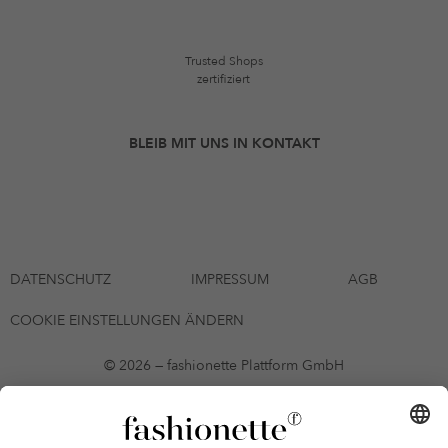
Trusted Shops
zertifiziert
BLEIB MIT UNS IN KONTAKT
DATENSCHUTZ
IMPRESSUM
AGB
COOKIE EINSTELLUNGEN ÄNDERN
© 2026 — fashionette Plattform GmbH
*Gutschein bis zum 12.08.2026 mehrmals auf alle Artikel der Seite
fashionette.at/selected-styles anwendbar. Es gelten die in den AGB