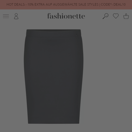
HOT DEALS: -10% EXTRA AUF AUSGEWÄHLTE SALE STYLES | CODE*: DEAL10
FINAL SALE | BIS ZU -80% REDUZIERT