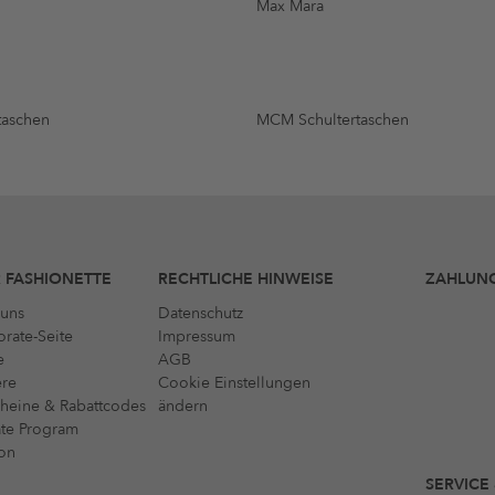
Max Mara
taschen
MCM Schultertaschen
 FASHIONETTE
RECHTLICHE HINWEISE
ZAHLUN
uns
Datenschutz
rate-Seite
Impressum
e
AGB
ere
Cookie Einstellungen
heine & Rabattcodes
ändern
iate Program
on
SERVICE