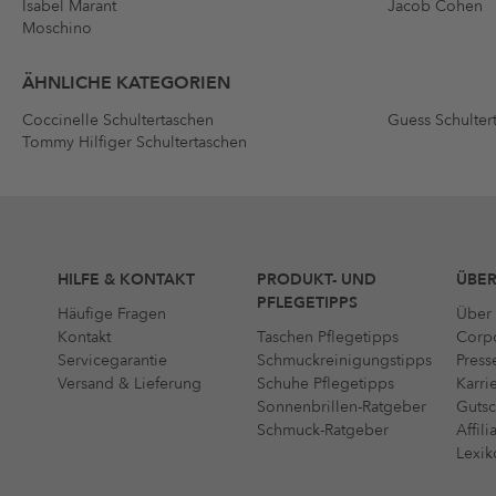
Isabel Marant
Jacob Cohen
Moschino
ÄHNLICHE KATEGORIEN
Coccinelle Schultertaschen
Guess Schulter
Tommy Hilfiger Schultertaschen
HILFE & KONTAKT
PRODUKT- UND
ÜBER
PFLEGETIPPS
Häufige Fragen
Über 
Kontakt
Taschen Pflegetipps
Corpo
Servicegarantie
Schmuckreinigungstipps
Press
Versand & Lieferung
Schuhe Pflegetipps
Karri
Sonnenbrillen-Ratgeber
Gutsc
Schmuck-Ratgeber
Affil
Lexik