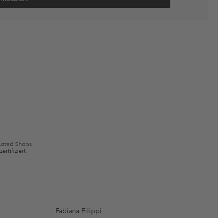
wie Erinnerungen über nicht bestellte Waren in meinem Warenkorb
 mit Wirkung für die Zukunft widerrufen.
 ausgeschlossen sein. Es gelten die in den AGB §9 festgelegten
usted Shops
zertifiziert
Fabiana Filippi