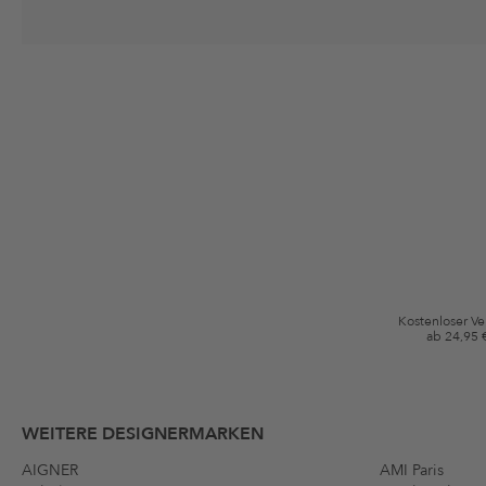
Deine Einwilligung
Ich stimme zu, dass die The Platform Group AG meine persönlichen Da
per E-Mail an mich senden darf. Diese Emails können an von mir erworben
Gutscheinkonditionen
*Gutschein ab Anmeldung 60 Tage einmalig anwendbar. Nicht gültig auf d
Bedingungen.
Kostenloser V
ab 24,95 
WEITERE DESIGNERMARKEN
AIGNER
AMI Paris