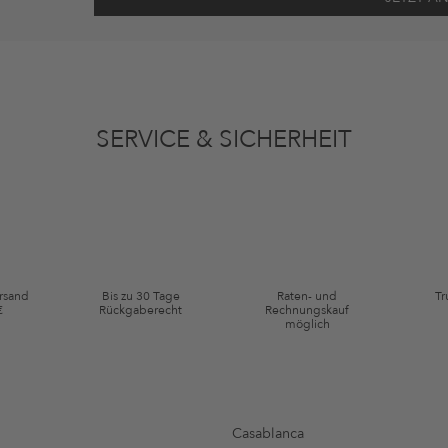
ten gemäß den
Datenschutzbestimmungen
zum Zwecke der Werbung verwenden, so
en oder angesehene Artikel angepasst sein. Ich kann diese Einwilligung jederzeit
SERVICE & SICHERHEIT
ie Kategorie Kleidung und Pre-Loved Artikel. Einzelne Marken und Artikel können
ersand
Bis zu 30 Tage
Raten- und
Tr
€
Rückgaberecht
Rechnungskauf
möglich
Casablanca