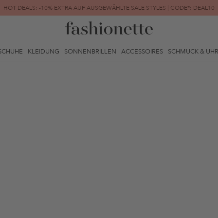
HOT DEALS: -10% EXTRA AUF AUSGEWÄHLTE SALE STYLES | CODE*: DEAL10
FINAL SALE | BIS ZU -80% REDUZIERT
SCHUHE
KLEIDUNG
SONNENBRILLEN
ACCESSOIRES
SCHMUCK & UH