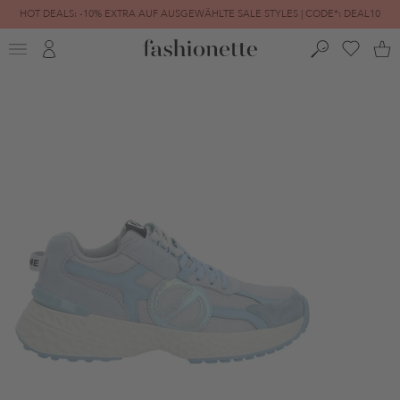
HOT DEALS: -10% EXTRA AUF AUSGEWÄHLTE SALE STYLES | CODE*: DEAL10
FINAL SALE | BIS ZU -80% REDUZIERT