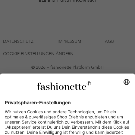
BLEIB MIT UNS IN KONTAKT
DATENSCHUTZ
IMPRESSUM
AGB
COOKIE EINSTELLUNGEN ÄNDERN
© 2026 — fashionette Plattform GmbH
*Gutschein bis zum 12.08.2026 mehrmals auf alle Artikel der Seite
fashionette.at/selected-styles anwendbar. Es gelten die in den AGB
§9 festgelegten Bedingungen.
Einzelne Marken und Artikel können ausgeschlossen sein. Bonität
vorausgesetzt, alle Preise inkl. MwSt. und ohne Versandkosten. Bei
Ratenkäufen kann die letzte Rate geringfügig abweichen. Die
Anzahl der Raten und die jeweilige Verfügbarkeit von
Zahlungsmethoden kann variieren. Die Prominenten, die