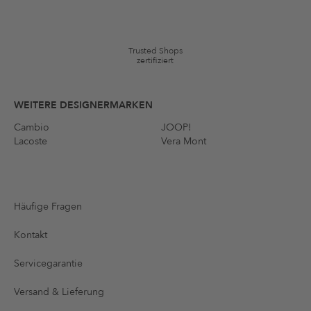
auf die Kategorie Kleidung und Pre-Loved Artikel. Einzelne Marken
und Artikel können ausgeschlossen sein. Es gelten die in den AGB §9
festgelegten Bedingungen.
Trusted Shops
zertifiziert
WEITERE DESIGNERMARKEN
Cambio
JOOP!
Lacoste
Vera Mont
Häufige Fragen
Kontakt
Servicegarantie
Versand & Lieferung