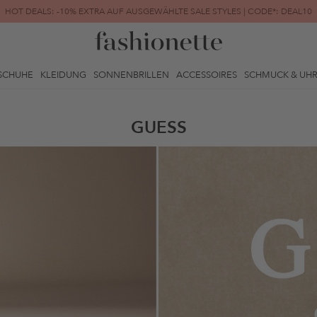
HOT DEALS: -10% EXTRA AUF AUSGEWÄHLTE SALE STYLES | CODE*: DEAL10
FINAL SALE | BIS ZU -80% REDUZIERT
SCHUHE
KLEIDUNG
SONNENBRILLEN
ACCESSOIRES
SCHMUCK & UH
GUESS