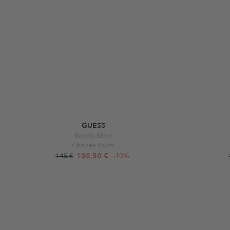
GUESS
Babala Black
Chelsea Boots
130,50 €
-10%
145 €