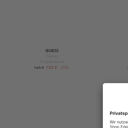
GUESS
Oakess
Chelsea Boots
132 €
-20%
165 €