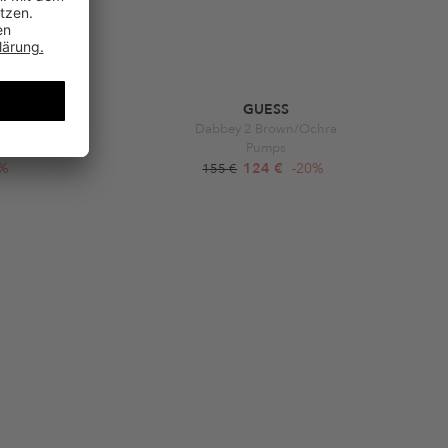
GUESS
Dabbey 2 Brown/Ochra
tz
Pumps
0%
124 €
-20%
155 €