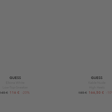
GUESS
GUESS
Elbina White
Kable Nude
Low-Top-Sneaker
High Heels
116 €
-20%
166,50 €
-1
145 €
185 €