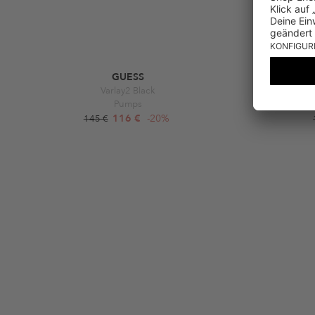
GUESS
Varlay2 Black
We
Pumps
116 €
-20%
145 €