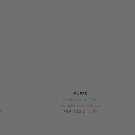
GUESS
Ganika Natural/Tan
Sandaletten mit Absatz
0%
132 €
-20%
165 €