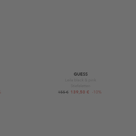
GUESS
Leila black & pink
Stiefeletten
%
139,50 €
-10%
155 €