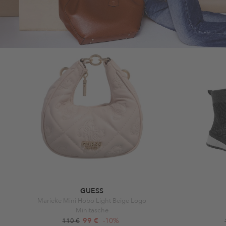
GUESS
Marieke Mini Hobo Light Beige Logo
Minitasche
99 €
-10%
110 €