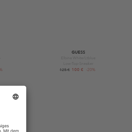
GUESS
o
Elbina White/Ltblue
Low-Top-Sneaker
0%
100 €
-20%
125 €