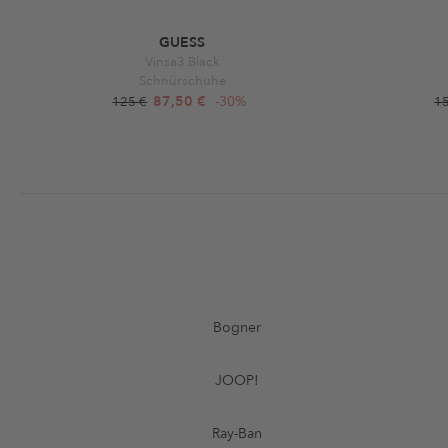
GUESS
Vinsa3 Black
Schnürschuhe
87,50 €
-30%
125 €
1
Bogner
JOOP!
Ray-Ban