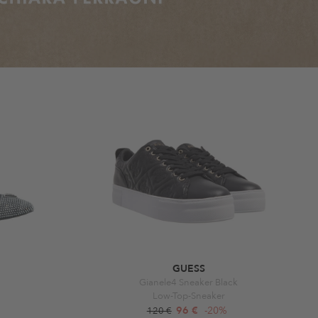
GUESS
Gianele4 Sneaker Black
Low-Top-Sneaker
96 €
-20%
120 €