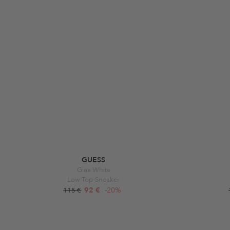
GUESS
Giaa White
Low-Top-Sneaker
92 €
-20%
115 €