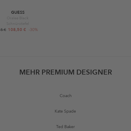
GUESS
Oralee Black
Schnürstiefel
108,50 €
-30%
55 €
MEHR PREMIUM DESIGNER
Coach
Kate Spade
Ted Baker