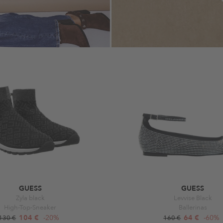
GUESS
GUESS
Zyla black
Levvise Black
High-Top-Sneaker
Ballerinas
104 €
-20%
64 €
-60%
130 €
160 €