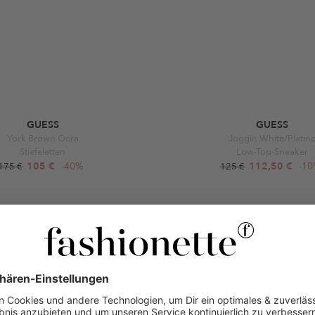
GUESS
GUESS
York Brown Ocra
Joggin White/Platin
Stiefeletten
Low-Top-Sneaker
105 €
-40%
112,50 €
-1
175 €
125 €