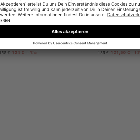
GUESS
GUESS
bbing Strap Chocolate
Cyrenae Navy
Schulterriemen
Sandaletten mit Absa
124 €
-20%
121,50 €
-1
155 €
135 €