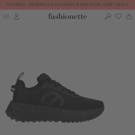
HOT DEALS: -10% EXTRA AUF AUSGEWÄHLTE SALE STYLES | CODE*: DEAL10
FINAL SALE | BIS ZU -80% REDUZIERT