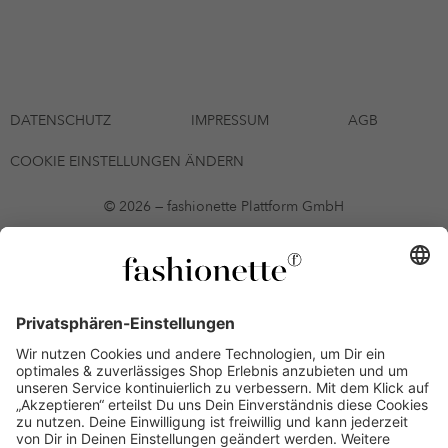
DATENSCHUTZ
IMPRESSUM
AGB
COOKIE EINSTELLUNGEN ÄNDERN
© 2026 — fashionette Plattform GmbH
*Gutschein bis zum 12.08.2026 mehrmals auf alle Artikel der Seite
fashionette.at/selected-styles anwendbar. Es gelten die in den AGB
§9 festgelegten Bedingungen.
Einzelne Marken und Artikel können ausgeschlossen sein. Bonität
vorausgesetzt, alle Preise inkl. MwSt. und ohne Versandkosten. Bei
Ratenkäufen kann die letzte Rate geringfügig abweichen. Die
Anzahl der Raten und die jeweilige Verfügbarkeit von
Zahlungsmethoden kann variieren. Die Prominenten, die
namentlich genannt oder dargestellt werden, haben keine der auf