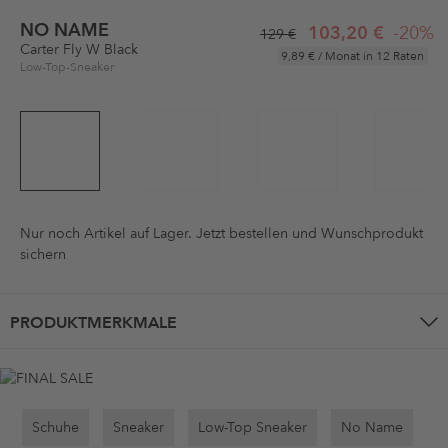
NO NAME
103,20 €
-20%
129 €
Carter Fly W Black
9,89 €
/ Monat in 12 Raten
Low-Top-Sneaker
Nur noch
Artikel auf Lager. Jetzt bestellen und Wunschprodukt
sichern
PRODUKTMERKMALE
Schuhe
Sneaker
Low-Top Sneaker
No Name