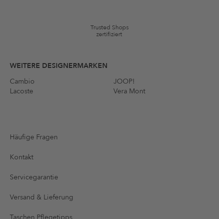
und Artikel können ausgeschlossen sein. Es gelten die in den AGB §9
festgelegten Bedingungen.
Trusted Shops
zertifiziert
WEITERE DESIGNERMARKEN
Cambio
JOOP!
Lacoste
Vera Mont
Häufige Fragen
Kontakt
Servicegarantie
Versand & Lieferung
Taschen Pflegetipps