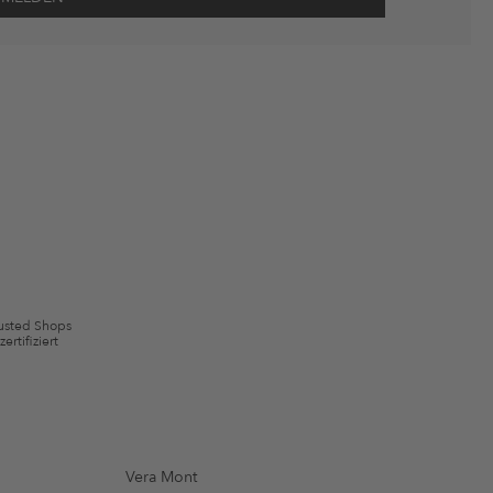
wie Erinnerungen über nicht bestellte Waren in meinem Warenkorb
 mit Wirkung für die Zukunft widerrufen.
 ausgeschlossen sein. Es gelten die in den AGB §9 festgelegten
usted Shops
zertifiziert
Vera Mont