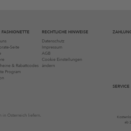
 FASHIONETTE
RECHTLICHE HINWEISE
ZAHLUN
uns
Datenschutz
rate-Seite
Impressum
e
AGB
ere
Cookie Einstellungen
heine & Rabattcodes
ändern
iate Program
on
SERVICE
 in Österreich liefern.
Kostenlo
ab 