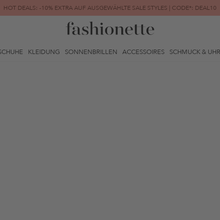
HOT DEALS: -10% EXTRA AUF AUSGEWÄHLTE SALE STYLES | CODE*: DEAL10
FINAL SALE | BIS ZU -80% REDUZIERT
SCHUHE
KLEIDUNG
SONNENBRILLEN
ACCESSOIRES
SCHMUCK & UH