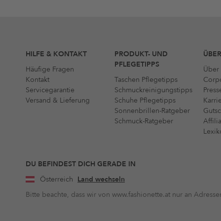
HILFE & KONTAKT
PRODUKT- UND
ÜBER
PFLEGETIPPS
Häufige Fragen
Über 
Kontakt
Taschen Pflegetipps
Corpo
Servicegarantie
Schmuckreinigungstipps
Press
Versand & Lieferung
Schuhe Pflegetipps
Karri
Sonnenbrillen-Ratgeber
Gutsc
Schmuck-Ratgeber
Affil
Lexik
DU BEFINDEST DICH GERADE IN
Österreich
Land wechseln
Bitte beachte, dass wir von www.fashionette.at nur an Adressen