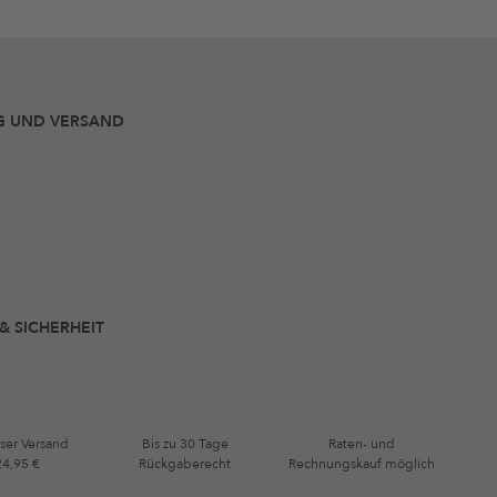
G UND VERSAND
 & SICHERHEIT
ser Versand
Bis zu 30 Tage
Raten- und
24,95 €
Rückgaberecht
Rechnungskauf möglich