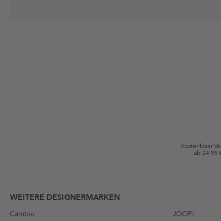
Deine Einwilligung
Ich stimme zu, dass die The Platform Group AG meine persönlichen Da
per E-Mail an mich senden darf. Diese Emails können an von mir erworben
Gutscheinkonditionen
*Gutschein ab Anmeldung 60 Tage einmalig anwendbar. Nicht gültig auf d
Bedingungen.
Kostenloser V
ab 24,95 
WEITERE DESIGNERMARKEN
Cambio
JOOP!