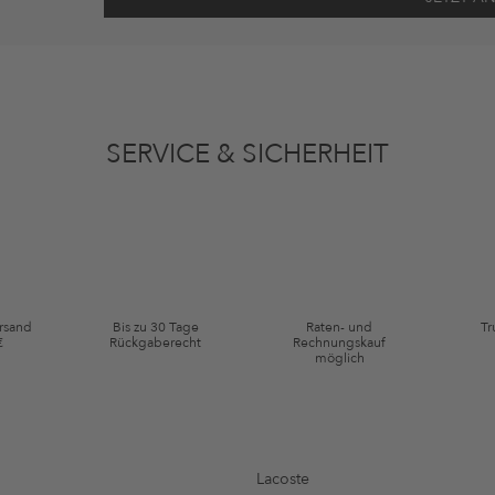
ten gemäß den
Datenschutzbestimmungen
zum Zwecke der Werbung verwenden, so
en oder angesehene Artikel angepasst sein. Ich kann diese Einwilligung jederzeit
SERVICE & SICHERHEIT
ie Kategorie Kleidung und Pre-Loved Artikel. Einzelne Marken und Artikel können
ersand
Bis zu 30 Tage
Raten- und
Tr
€
Rückgaberecht
Rechnungskauf
möglich
Lacoste