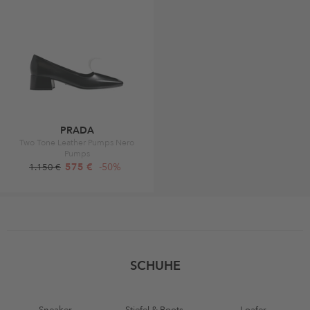
PRADA
Two Tone Leather Pumps Nero
Pumps
575 €
-50%
1.150 €
SCHUHE
Sneaker
Stiefel & Boots
Loafer