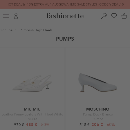
HOT DEALS: -10% EXTRA AUF AUSGEWÄHLTE SALE STYLES | CODE*: DEAL10
FINAL SALE | BIS ZU -80% REDUZIERT
Schuhe
Pumps & High Heels
PUMPS
MIU MIU
MOSCHINO
Leather Penny Loafers With Heel White
Pump Duck Bianco
Mules
Pumps
485 €
-50%
206 €
-60%
970 €
515 €