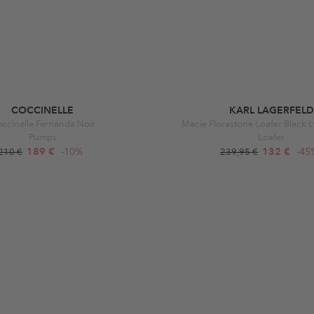
COCCINELLE
KARL LAGERFELD
ccinelle Fernanda Noir
Macie Florastone Loafer Black L
Pumps
Loafer
189 €
-10%
132 €
-45
210 €
239,95 €