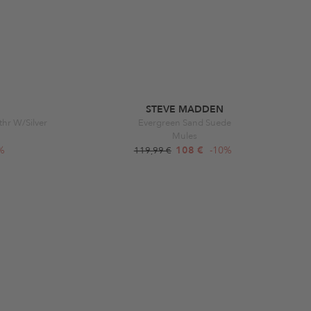
STEVE MADDEN
thr W/Silver
Evergreen Sand Suede
Mules
%
108 €
-10%
119,99 €