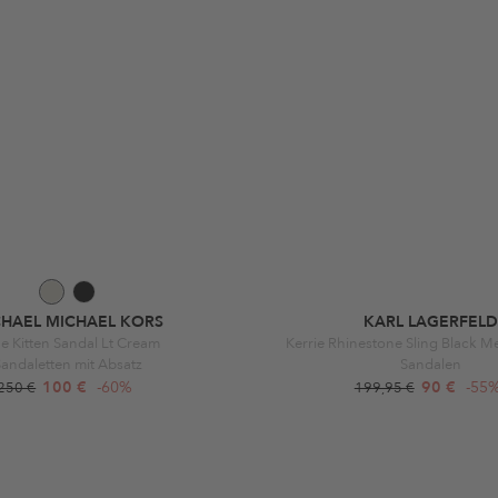
CHAEL MICHAEL KORS
KARL LAGERFELD
ne Kitten Sandal Lt Cream
Kerrie Rhinestone Sling Black M
andaletten mit Absatz
Sandalen
100 €
-60%
90 €
-55
250 €
199,95 €