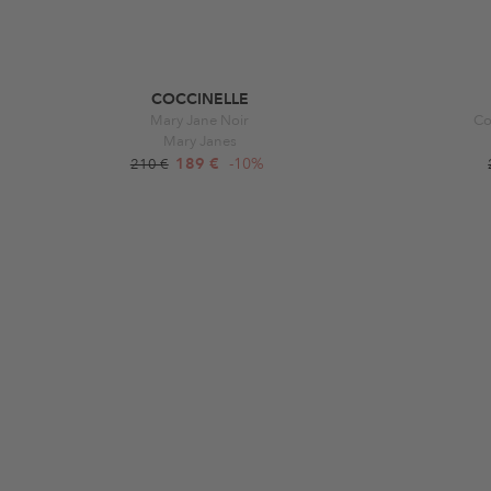
COCCINELLE
Mary Jane Noir
Co
Mary Janes
189 €
-10%
210 €