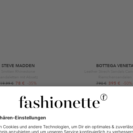
STEVE MADDEN
BOTTEGA VENET
Smitten Rhinestone
Leather Strech Sandals Can
andaletten mit Absatz
Riemchensandalen
78 €
-35%
395 €
-50%
19,99 €
790 €