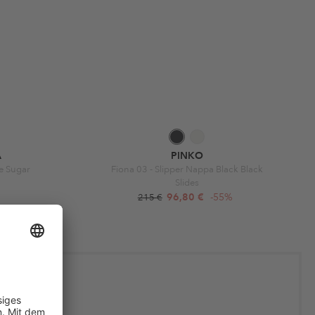
A
PINKO
e Sugar
Fiona 03 - Slipper Nappa Black Black
Slides
96,80 €
-55%
215 €