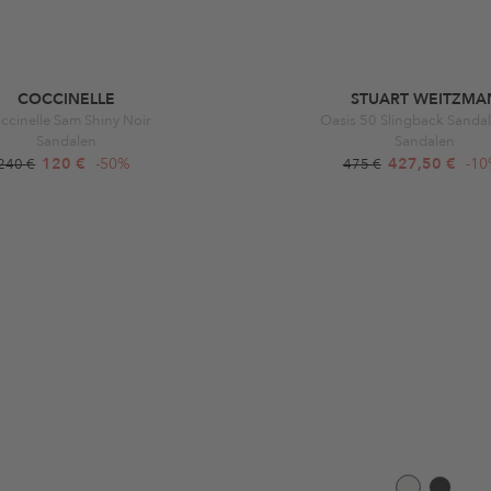
COCCINELLE
STUART WEITZMA
ccinelle Sam Shiny Noir
Oasis 50 Slingback Sandal
Sandalen
Sandalen
120 €
-50%
427,50 €
-1
240 €
475 €