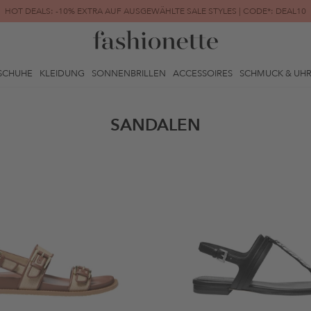
HOT DEALS: -10% EXTRA AUF AUSGEWÄHLTE SALE STYLES | CODE*: DEAL10
FINAL SALE | BIS ZU -80% REDUZIERT
SCHUHE
KLEIDUNG
SONNENBRILLEN
ACCESSOIRES
SCHMUCK & UH
SANDALEN