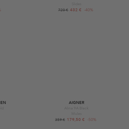
Slides
%
432 €
-40%
720 €
EEN
AIGNER
old
Alina 9A Black
Mules
179,50 €
-50%
359 €