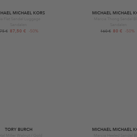
CHAEL MICHAEL KORS
MICHAEL MICHAEL K
ia Flat Sandal Luggage
Marcia Thong Sandal B
Sandalen
Sandalen
87,50 €
-50%
80 €
-50%
75 €
160 €
TORY BURCH
MICHAEL MICHAEL K
tal Miller Walnut / Gold
Marcia Heeled Sandal B