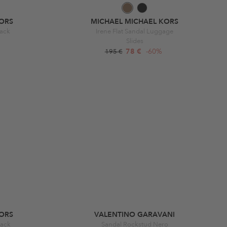
ORS
MICHAEL MICHAEL KORS
lack
Irene Flat Sandal Luggage
Slides
78 €
-60%
195 €
ORS
VALENTINO GARAVANI
lack
Sandal Rockstud Nero