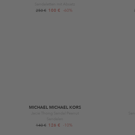
Sandaletten mit Absatz
100 €
-60%
250 €
MICHAEL MICHAEL KORS
Jacie Thong Sandal Peanut
San
Sandalen
126 €
-10%
140 €