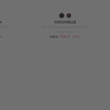
N
COCCINELLE
 Black
Coccinelleconnie Suede Vi Noir
Mary Janes
0%
120 €
-50%
240 €