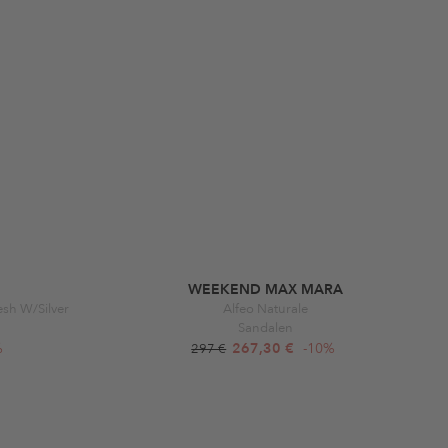
WEEKEND MAX MARA
esh W/Silver
Alfeo Naturale
Sandalen
%
267,30 €
-10%
297 €