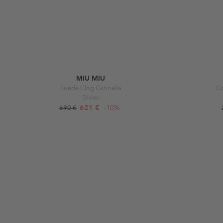
MIU MIU
Suede Clog Cannella
Co
Slides
621 €
-10%
690 €