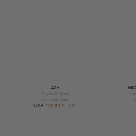
ASH
MI
Playbis05 Black
Ire
Römersandalen
S
220,50 €
-10%
245 €