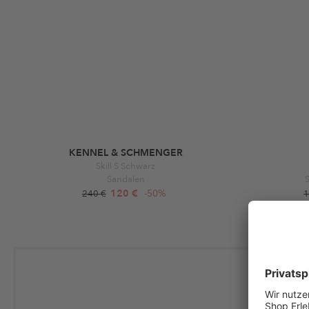
KENNEL & SCHMENGER
Skill S Schwarz
Sandalen
S
120 €
-50%
240 €
1