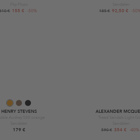
Flip Flops
Sandalen
155 €
-50%
92,50 €
-50
310 €
185 €
HENRY STEVENS
ALEXANDER MCQU
dale Audrey S30 orange
Tread Sandals Light G
Sandalen
Sandalen
179 €
354 €
-40%
590 €