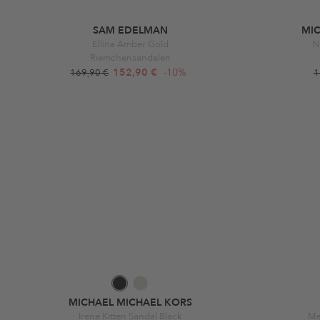
SAM EDELMAN
MI
Ellina Amber Gold
N
Riemchensandalen
152,90 €
-10%
169,90 €
1
MICHAEL MICHAEL KORS
Irene Kitten Sandal Black
Me