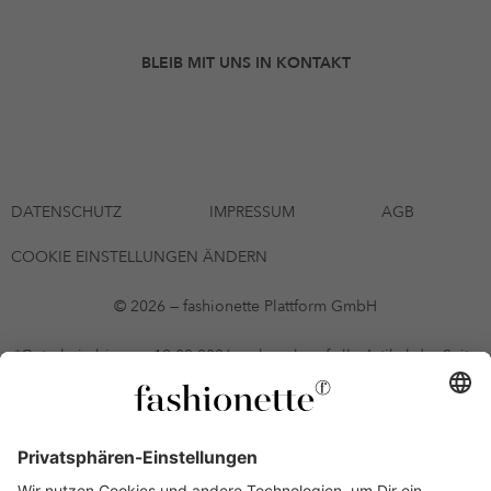
BLEIB MIT UNS IN KONTAKT
DATENSCHUTZ
IMPRESSUM
AGB
COOKIE EINSTELLUNGEN ÄNDERN
© 2026 — fashionette Plattform GmbH
*Gutschein bis zum 12.08.2026 mehrmals auf alle Artikel der Seite
fashionette.at/selected-styles anwendbar. Es gelten die in den AGB
§9 festgelegten Bedingungen.
Einzelne Marken und Artikel können ausgeschlossen sein. Bonität
vorausgesetzt, alle Preise inkl. MwSt. und ohne Versandkosten. Bei
Ratenkäufen kann die letzte Rate geringfügig abweichen. Die