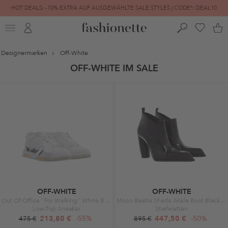
HOT DEALS: -10% EXTRA AUF AUSGEWÄHLTE SALE STYLES | CODE*: DEAL10
FINAL SALE | BIS ZU -80% REDUZIERT
Designermarken
Off-White
OFF-WHITE IM SALE
OFF-WHITE
OFF-WHITE
Out Of Office ''For Walking'' White Black
Moon Beatle Shade Ankle Boot Black Black
Low-Top-Sneaker
Stiefeletten
213,80 €
-55%
447,50 €
-50%
475 €
895 €