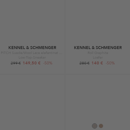
KENNEL & SCHMENGER
KENNEL & SCHMENGER
PITCH Suede/Wool Lace elefant/nat Scr
Roll Graphite
Low-Top-Sneaker
Loafer
149,50 €
-50%
140 €
-50%
299 €
280 €