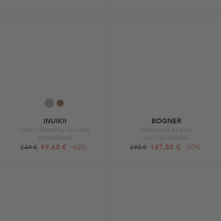
INUIKII
BOGNER
Classic Shearling Low Grey
Hollywood 34 Ivory
Winterboots
Low-Top-Sneaker
99,60 €
-60%
147,50 €
-50%
249 €
295 €