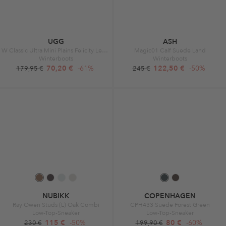
UGG
ASH
W Classic Ultra Mini Plains Felicity Leopard Jasmine
Magic01 Calf Suede Land
Winterboots
Winterboots
70,20 €
-61%
122,50 €
-50%
179,95 €
245 €
NUBIKK
COPENHAGEN
Ray Owen Studs (L) Oak Combi
CPH433 Suede Forest Green
Low-Top-Sneaker
Low-Top-Sneaker
115 €
-50%
80 €
-60%
230 €
199,90 €