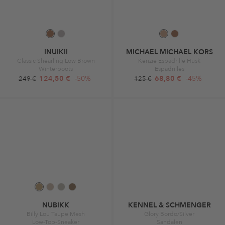
INUIKII
MICHAEL MICHAEL KORS
Classic Shearling Low Brown
Kenzie Espadrille Husk
Winterboots
Espadrilles
124,50 €
-50%
68,80 €
-45%
249 €
125 €
NUBIKK
KENNEL & SCHMENGER
Billy Lou Taupe Mesh
Glory Bordo/Silver
Low-Top-Sneaker
Sandalen