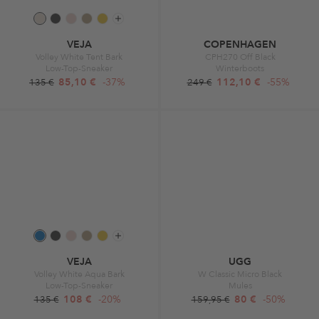
VEJA
COPENHAGEN
Volley White Tent Bark
CPH270 Off Black
Low-Top-Sneaker
Winterboots
85,10 €
-37%
112,10 €
-55%
135 €
249 €
VEJA
UGG
Volley White Aqua Bark
W Classic Micro Black
Low-Top-Sneaker
Mules
108 €
-20%
80 €
-50%
135 €
159,95 €