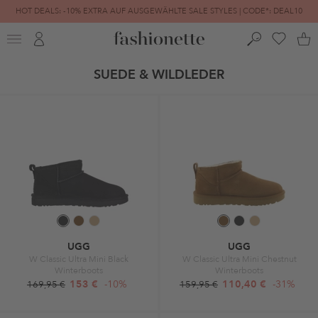
HOT DEALS: -10% EXTRA AUF AUSGEWÄHLTE SALE STYLES | CODE*: DEAL10
FINAL SALE | BIS ZU -80% REDUZIERT
SUEDE & WILDLEDER
UGG
UGG
W Classic Ultra Mini Black
W Classic Ultra Mini Chestnut
Winterboots
Winterboots
153 €
-10%
110,40 €
-31%
169,95 €
159,95 €