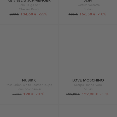
KENNEL & SCHMENGER
ASH
Solo Beige Scr
Twist02 Noisette
Chelsea Boots
Slides
134,60 €
-55%
166,50 €
-10%
299 €
185 €
NUBIKK
LOVE MOSCHINO
Ross Jaden White Leather Taupe
Scarpa Donna Nero
Low-Top-Sneaker
Mules
198 €
-10%
129,90 €
-35%
220 €
199,80 €