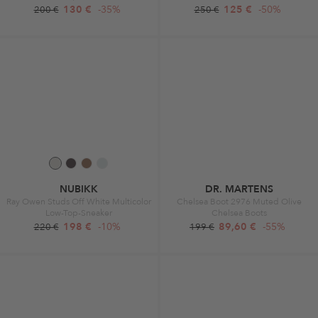
130 €
-35%
125 €
-50%
200 €
250 €
NUBIKK
DR. MARTENS
Ray Owen Studs Off White Multicolor
Chelsea Boot 2976 Muted Olive
Low-Top-Sneaker
Chelsea Boots
198 €
-10%
89,60 €
-55%
220 €
199 €