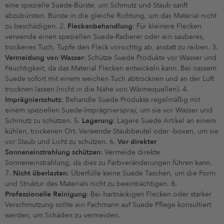
eine spezielle Suede-Bürste, um Schmutz und Staub sanft
abzubürsten. Bürste in die gleiche Richtung, um das Material nicht
zu beschädigen. 2.
Fleckenbehandlung
: Für kleinere Flecken
verwende einen speziellen Suede-Radierer oder ein sauberes,
trockenes Tuch. Tupfe den Fleck vorsichtig ab, anstatt zu reiben. 3.
Vermeidung von Wasser
: Schütze Suede Produkte vor Wasser und
Feuchtigkeit, da das Material Flecken entwickeln kann. Bei nassem
Suede sofort mit einem weichen Tuch abtrocknen und an der Luft
trocknen lassen (nicht in die Nähe von Wärmequellen). 4.
Imprägnierschutz
: Behandle Suede Produkte regelmäßig mit
einem speziellen Suede-Imprägnierspray, um sie vor Wasser und
Schmutz zu schützen. 5.
Lagerung
: Lagere Suede Artikel an einem
kühlen, trockenen Ort. Verwende Staubbeutel oder -boxen, um sie
vor Staub und Licht zu schützen. 6.
Vor direkter
Sonneneinstrahlung schützen
: Vermeide direkte
Sonneneinstrahlung, da dies zu Farbveränderungen führen kann.
7.
Nicht überlasten
: Überfülle keine Suede Taschen, um die Form
und Struktur des Materials nicht zu beeinträchtigen. 8.
Professionelle Reinigung
: Bei hartnäckigen Flecken oder starker
Verschmutzung sollte ein Fachmann auf Suede Pflege konsultiert
werden, um Schäden zu vermeiden.