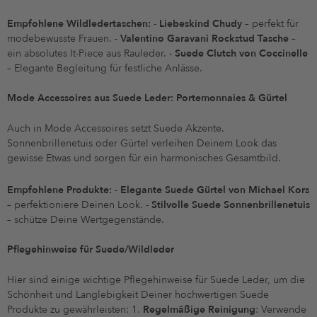
Empfohlene Wildledertaschen:
-
Liebeskind Chudy
– perfekt für
modebewusste Frauen. -
Valentino Garavani Rockstud Tasche
–
ein absolutes It-Piece aus Rauleder. -
Suede Clutch von Coccinelle
– Elegante Begleitung für festliche Anlässe.
Mode Accessoires aus Suede Leder: Portemonnaies & Gürtel
Auch in Mode Accessoires setzt Suede Akzente.
Sonnenbrillenetuis oder Gürtel verleihen Deinem Look das
gewisse Etwas und sorgen für ein harmonisches Gesamtbild.
Empfohlene Produkte:
-
Elegante Suede Gürtel von Michael Kors
– perfektioniere Deinen Look. -
Stilvolle Suede Sonnenbrillenetuis
– schütze Deine Wertgegenstände.
Pflegehinweise für Suede/Wildleder
Hier sind einige wichtige Pflegehinweise für Suede Leder, um die
Schönheit und Langlebigkeit Deiner hochwertigen Suede
Produkte zu gewährleisten: 1.
Regelmäßige Reinigung
: Verwende