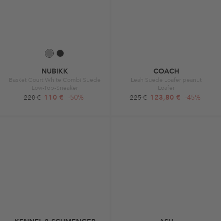
NUBIKK
COACH
Basket Court White Combi Suede
Leah Suede Loafer peanut
Low-Top-Sneaker
Loafer
110 €
-50%
123,80 €
-45%
220 €
225 €