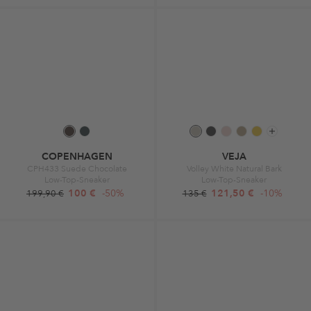
COPENHAGEN
VEJA
CPH433 Suede Chocolate
Volley White Natural Bark
Low-Top-Sneaker
Low-Top-Sneaker
100 €
-50%
121,50 €
-10%
199,90 €
135 €