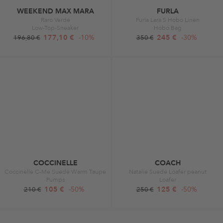
WEEKEND MAX MARA
FURLA
Raro Verde
Furla Lara S Hobo Linen
Low-Top-Sneaker
Hobo Bag
177,10 €
-10%
245 €
-30%
196,80 €
350 €
COCCINELLE
COACH
Coccinelle C-Me Suede Warm Taupe
Natalie Suede Loafer peanut
Pumps
Loafer
105 €
-50%
125 €
-50%
210 €
250 €