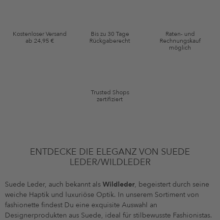
an von mir erworbenen oder angesehene Artikel angepasst sein. Ich kann
diese Einwilligung jederzeit mit Wirkung für die Zukunft widerrufen.
Gutscheinkonditionen
Kostenloser Versand
Bis zu 30 Tage
Raten- und
ab 24,95 €
Rückgaberecht
Rechnungskauf
*Gutschein ab Anmeldung 60 Tage einmalig anwendbar. Nicht gültig auf
möglich
die Kategorie Kleidung und Pre-Loved Artikel. Einzelne Marken und
Artikel können ausgeschlossen sein. Es gelten die in den AGB §9
festgelegten Bedingungen.
Trusted Shops
zertifiziert
ENTDECKE DIE ELEGANZ VON SUEDE
LEDER/WILDLEDER
Suede Leder, auch bekannt als
Wildleder
, begeistert durch seine
weiche Haptik und luxuriöse Optik. In unserem Sortiment von
fashionette findest Du eine exquisite Auswahl an
Designerprodukten aus Suede, ideal für stilbewusste Fashionistas.