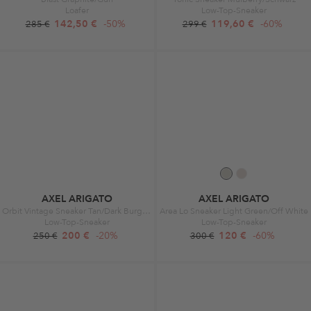
Loafer
Low-Top-Sneaker
142,50 €
-50%
119,60 €
-60%
285 €
299 €
AXEL ARIGATO
AXEL ARIGATO
Orbit Vintage Sneaker Tan/Dark Burgundy
Area Lo Sneaker Light Green/Off White
Low-Top-Sneaker
Low-Top-Sneaker
200 €
-20%
120 €
-60%
250 €
300 €