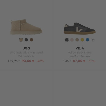
UGG
VEJA
W Classic Ultra Mini Sand
Volley Black Pierre
Winterboots
Low-Top-Sneaker
93,60 €
-48%
87,80 €
-35%
179,95 €
135 €