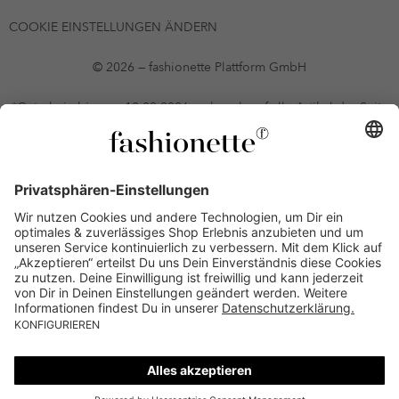
COOKIE EINSTELLUNGEN ÄNDERN
© 2026 — fashionette Plattform GmbH
*Gutschein bis zum 12.08.2026 mehrmals auf alle Artikel der Seite
fashionette.at/selected-styles anwendbar. Es gelten die in den AGB
§9 festgelegten Bedingungen.
Einzelne Marken und Artikel können ausgeschlossen sein. Bonität
vorausgesetzt, alle Preise inkl. MwSt. und ohne Versandkosten. Bei
Ratenkäufen kann die letzte Rate geringfügig abweichen. Die
Anzahl der Raten und die jeweilige Verfügbarkeit von
Zahlungsmethoden kann variieren. Die Prominenten, die
namentlich genannt oder dargestellt werden, haben keine der auf
der Website angebotenen Artikel anerkannt, empfohlen oder
befürwortet. Lieferungen sind nur an Lieferadressen in Österreich
möglich.
Alle sales