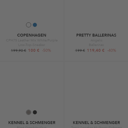
COPENHAGEN
PRETTY BALLERINAS
CPH75 Leather Mix White/Purple
Angelis
Low-Top-Sneaker
Ballerinas
100 €
-50%
119,40 €
-40%
199,90 €
199 €
KENNEL & SCHMENGER
KENNEL & SCHMENGER
Blast Graphite/Gun
Tonic Sneaker Mulberry/Schwarz