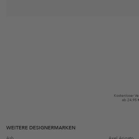
Deine Einwilligung
Ich stimme zu, dass die The Platform Group AG meine persönlichen Da
per E-Mail an mich senden darf. Diese Emails können an von mir erworben
Gutscheinkonditionen
*Gutschein ab Anmeldung 60 Tage einmalig anwendbar. Nicht gültig auf d
Bedingungen.
Kostenloser V
ab 24,95 
WEITERE DESIGNERMARKEN
Ash
Axel Arigato