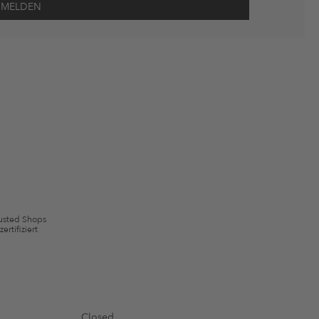
wie Erinnerungen über nicht bestellte Waren in meinem Warenkorb
 mit Wirkung für die Zukunft widerrufen.
 ausgeschlossen sein. Es gelten die in den AGB §9 festgelegten
usted Shops
zertifiziert
Closed