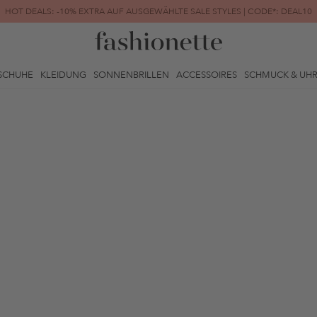
HOT DEALS: -10% EXTRA AUF AUSGEWÄHLTE SALE STYLES | CODE*: DEAL10
FINAL SALE | BIS ZU -80% REDUZIERT
SCHUHE
KLEIDUNG
SONNENBRILLEN
ACCESSOIRES
SCHMUCK & UH