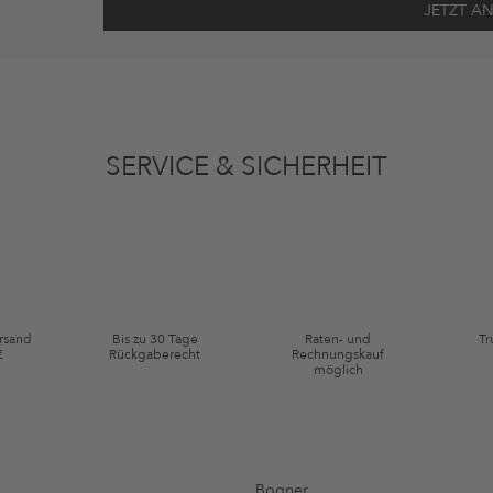
ten gemäß den
Datenschutzbestimmungen
zum Zwecke der Werbung verwenden, so
en oder angesehene Artikel angepasst sein. Ich kann diese Einwilligung jederzeit
SERVICE & SICHERHEIT
ie Kategorie Kleidung und Pre-Loved Artikel. Einzelne Marken und Artikel können
ersand
Bis zu 30 Tage
Raten- und
Tr
€
Rückgaberecht
Rechnungskauf
möglich
Bogner