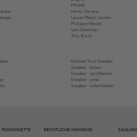
FRAME
lacker
Henry Stevens
menger
Lauren Ralph Lauren
Philippe Model
Sam Edelman
Tory Burch
aker
Michael Kors Sneaker
Sneaker - braun
Sneaker - goldfarben
ge
Sneaker - pink
arz
Sneaker - silberfarben
 FASHIONETTE
RECHTLICHE HINWEISE
ZAHLUN