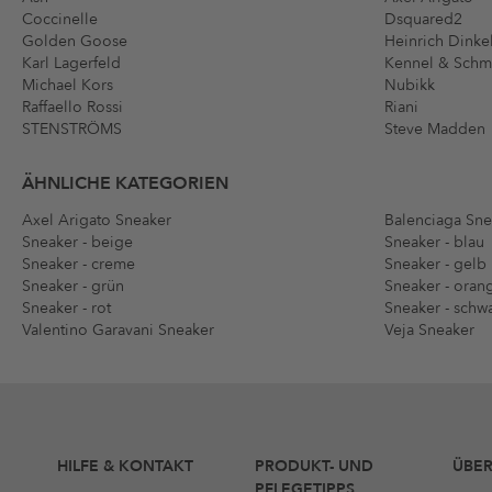
Coccinelle
Dsquared2
Golden Goose
Heinrich Dinke
Karl Lagerfeld
Kennel & Sch
Michael Kors
Nubikk
Raffaello Rossi
Riani
STENSTRÖMS
Steve Madden
ÄHNLICHE KATEGORIEN
Axel Arigato Sneaker
Balenciaga Sne
Sneaker - beige
Sneaker - blau
Sneaker - creme
Sneaker - gelb
Sneaker - grün
Sneaker - oran
Sneaker - rot
Sneaker - schw
Valentino Garavani Sneaker
Veja Sneaker
HILFE & KONTAKT
PRODUKT- UND
ÜBER
PFLEGETIPPS