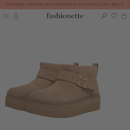
HOT DEALS: -10% EXTRA AUF AUSGEWÄHLTE SALE STYLES | CODE*: DEAL10
FINAL SALE | BIS ZU -80% REDUZIERT