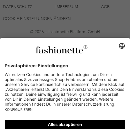
DATENSCHUTZ
IMPRESSUM
AGB
COOKIE EINSTELLUNGEN ÄNDERN
© 2026 — fashionette Plattform GmbH
*Gutschein bis zum 12.08.2026 mehrmals auf alle Artikel der Seite
fashionette.at/selected-styles anwendbar. Es gelten die in den AGB
§9 festgelegten Bedingungen.
Einzelne Marken und Artikel können ausgeschlossen sein. Bonität
vorausgesetzt, alle Preise inkl. MwSt. und ohne Versandkosten. Bei
Ratenkäufen kann die letzte Rate geringfügig abweichen. Die
Anzahl der Raten und die jeweilige Verfügbarkeit von
Zahlungsmethoden kann variieren. Die Prominenten, die
namentlich genannt oder dargestellt werden, haben keine der auf
der Website angebotenen Artikel anerkannt, empfohlen oder
befürwortet. Lieferungen sind nur an Lieferadressen in Österreich
möglich.