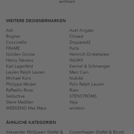
zertifiziert
WEITERE DESIGNERMARKEN
Ash
Axel Arigato
Bogner
Closed
Coccinelle
Dsquared2
FRAME
Furla
Golden Goose
Heinrich Dinkelacker
Henry Stevens
INUIKII
Karl Lagerfeld
Kennel & Schmenger
Lauren Ralph Lauren
Marc Cain
Michael Kors
Nubikk
Philippe Model
Polo Ralph Lauren
Raffaello Rossi
Riani
Seductive
STENSTRÖMS
Steve Madden
Veja
WEEKEND Max Mara
windsor.
ÄHNLICHE KATEGORIEN
Alexander McQueen Stiefel &
Copenhagen Stiefel & Boots