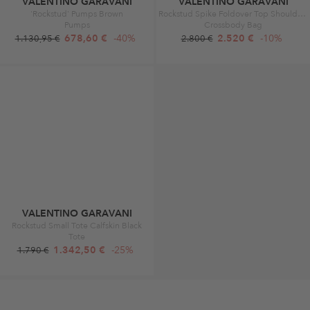
VALENTINO GARAVANI
VALENTINO GARAVANI
'Rockstud' Pumps Brown
Rockstud Spike Foldover Top Shoulder Bag Nero
Pumps
Crossbody Bag
678,60 €
-40%
2.520 €
-10%
1.130,95 €
2.800 €
VALENTINO GARAVANI
Rockstud Small Tote Calfskin Black
Tote
1.342,50 €
-25%
1.790 €