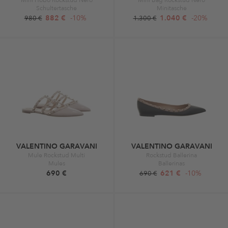
Schultertasche
Minitasche
882 €
-10%
1.040 €
-20%
980 €
1.300 €
VALENTINO GARAVANI
VALENTINO GARAVANI
Mule Rockstud Multi
Rockstud Ballerina
Mules
Ballerinas
690 €
621 €
-10%
690 €