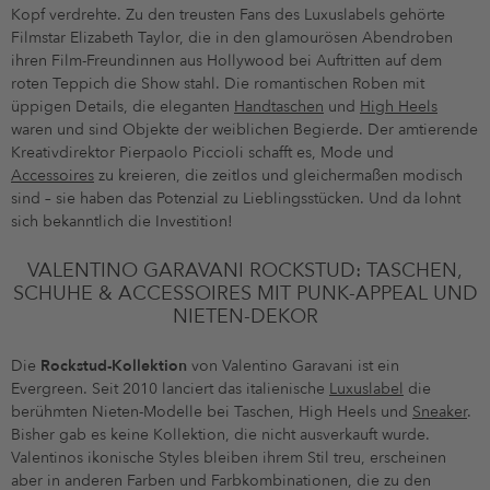
Kopf verdrehte. Zu den treusten Fans des Luxuslabels gehörte
Filmstar Elizabeth Taylor, die in den glamourösen Abendroben
ihren Film-Freundinnen aus Hollywood bei Auftritten auf dem
roten Teppich die Show stahl. Die romantischen Roben mit
üppigen Details, die eleganten
Handtaschen
und
High Heels
waren und sind Objekte der weiblichen Begierde. Der amtierende
Kreativdirektor Pierpaolo Piccioli schafft es, Mode und
Accessoires
zu kreieren, die zeitlos und gleichermaßen modisch
sind – sie haben das Potenzial zu Lieblingsstücken. Und da lohnt
sich bekanntlich die Investition!
VALENTINO GARAVANI ROCKSTUD: TASCHEN,
SCHUHE & ACCESSOIRES MIT PUNK-APPEAL UND
NIETEN-DEKOR
Die
Rockstud-Kollektion
von Valentino Garavani ist ein
Evergreen. Seit 2010 lanciert das italienische
Luxuslabel
die
berühmten Nieten-Modelle bei Taschen, High Heels und
Sneaker
.
Bisher gab es keine Kollektion, die nicht ausverkauft wurde.
Valentinos ikonische Styles bleiben ihrem Stil treu, erscheinen
aber in anderen Farben und Farbkombinationen, die zu den