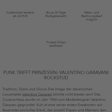
diese Einwilligung jederzeit mit Wirkung für die Zukunft widerrufen.
Gutscheinkonditionen
Kostenloser Versand
Bis zu 30 Tage
Raten- und
ab 24,95 €
Rückgaberecht
Rechnungskauf
*Gutschein ab Anmeldung 60 Tage einmalig anwendbar. Nicht gültig auf
möglich
die Kategorie Kleidung und Pre-Loved Artikel. Einzelne Marken und
Artikel können ausgeschlossen sein. Es gelten die in den AGB §9
festgelegten Bedingungen.
Trusted Shops
zertifiziert
PUNK TRIFFT PRINZESSIN: VALENTINO GARAVANI
ROCKSTUD
Tradition, Glanz und Gloria: Das Image der italienischen
Luxusmarke
Valentino Garavani
könnte nicht besser sein! Das
Couture-Haus wurde im Jahr 1960 vom Modedesigner Valentino
Garavani gegründet. Kult ist eine seiner ersten Kreationen: ein
feuerrotes sinnliches Kleid, das sowohl Frauen und Männern den