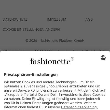
DATENSCHUTZ
IMPRESSUM
AGB
COOKIE EINSTELLUNGEN ÄNDERN
© 2026 — fashionette Plattform GmbH
*Gutschein bis zum 12.08.2026 mehrmals auf alle Artikel der Seite
fashionette.at/selected-styles anwendbar. Es gelten die in den AGB
§9 festgelegten Bedingungen.
Einzelne Marken und Artikel können ausgeschlossen sein. Bonität
vorausgesetzt, alle Preise inkl. MwSt. und ohne Versandkosten. Bei
Ratenkäufen kann die letzte Rate geringfügig abweichen. Die
Anzahl der Raten und die jeweilige Verfügbarkeit von
Zahlungsmethoden kann variieren. Die Prominenten, die
namentlich genannt oder dargestellt werden, haben keine der auf
der Website angebotenen Artikel anerkannt, empfohlen oder
befürwortet. Lieferungen sind nur an Lieferadressen in Österreich