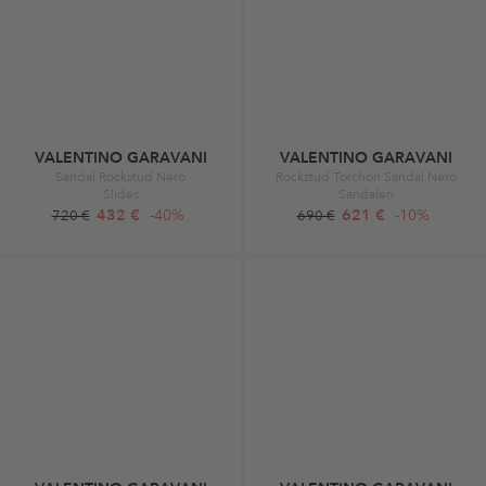
VALENTINO GARAVANI
VALENTINO GARAVANI
Sandal Rockstud Nero
Rockstud Torchon Sandal Nero
Slides
Sandalen
432 €
-40%
621 €
-10%
720 €
690 €